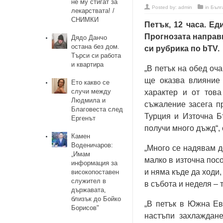
не му стигат за
Posted by:
admin
in
Бълг
лекарствата! /
СНИМКИ
Петък, 12 часа. Е
Прогнозата направ
Дядо Данчо
остана без дом.
си рубрика по bTV.
Търси си работа
и квартира
„В петък на обед оч
ще оказва влияние 
Ето какво се
случи между
характер и от тов
Людмила и
съжаление засега п
Благовеста след
Турция и Източна Б
Ергенът
получи много дъжд“, 
Камен
Воденичаров:
„Много се надявам д
„Имам
малко в източна пос
информация за
и няма къде да ходи,
високопоставен
служител в
в събота и неделя – 
държавата,
близък до Бойко
„В петък в Южна Ев
Борисов"
настъпи захлаждане