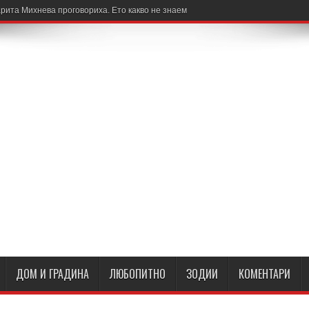
рита Михнева проговориха. Ето какво не знаем
ДОМ И ГРАДИНА
ЛЮБОПИТНО
ЗОДИИ
КОМЕНТАРИ