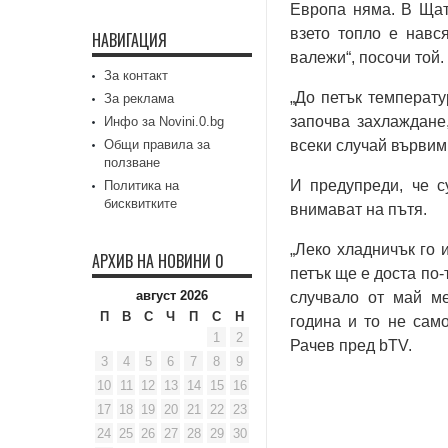
Европа няма. В Щат
взето топло е навс
НАВИГАЦИЯ
валежи“, посочи той.
За контакт
„До петък температу
За реклама
започва захлаждане
Инфо за Novini.0.bg
Общи правила за
всеки случай вървим
ползване
И предупреди, че с
Политика на
бисквитките
внимават на пътя.
„Леко хладничък го 
АРХИВ НА НОВИНИ 0
петък ще е доста по-
август 2026
случвало от май м
П
В
С
Ч
П
С
Н
година и то не сам
1
2
Рачев пред bTV.
3
4
5
6
7
8
9
10
11
12
13
14
15
16
17
18
19
20
21
22
23
24
25
26
27
28
29
30