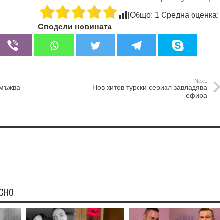
[Общо:
1
Средна оценка
Сподели новината
Next:
омъжва
Нов хитов турски сериал завладява
ефира
ЕСНО