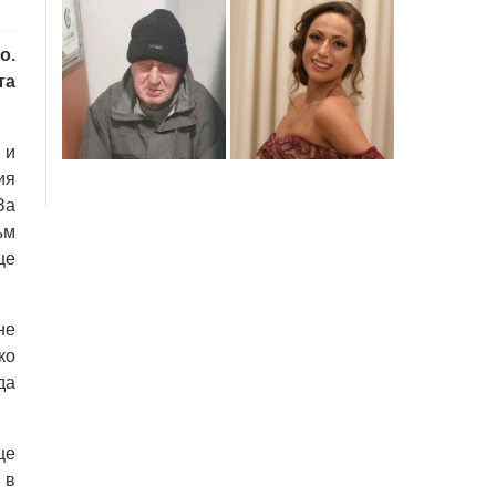
о.
та
 и
ия
За
ъм
ще
не
ко
да
ще
 в