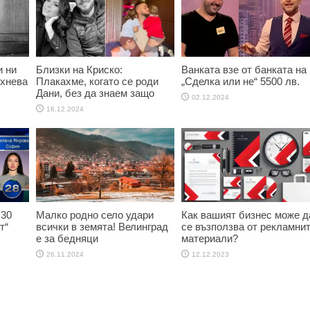
и ни
Близки на Криско:
Ванката взе от банката на
ихнева
Плакахме, когато се роди
„Сделка или не“ 5500 лв.
Дани, без да знаем защо
02.12.2024
16.12.2024
 30
Малко родно село удари
Как вашият бизнес може д
т“
всички в земята! Велинград
се възползва от рекламни
е за бедняци
материали?
26.11.2024
12.12.2023