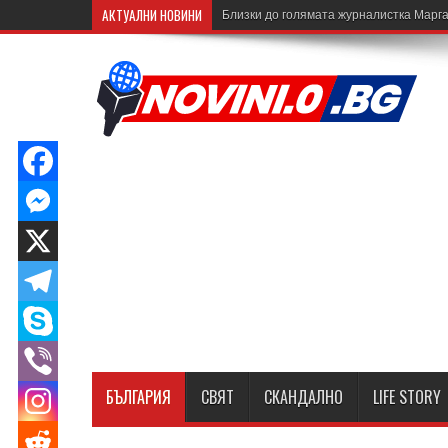
АКТУАЛНИ НОВИНИ
Близки до голямата журналистка Марга
БЪЛГАРИЯ
СВЯТ
СКАНДАЛНО
LIFE STORY