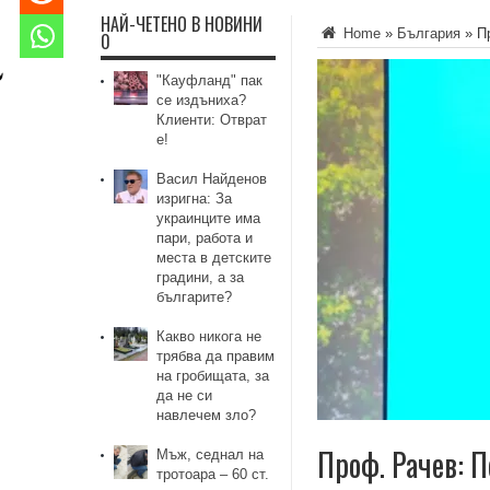
НАЙ-ЧЕТЕНО В НОВИНИ
Home
»
България
»
П
0
"Кауфланд" пак
се издъниха?
Клиенти: Отврат
е!
Васил Найденов
изригна: За
украинците има
пари, работа и
места в детските
градини, а за
българите?
Какво никога не
трябва да правим
на гробищата, за
да не си
навлечем зло?
Проф. Рачев: П
Мъж, седнал на
тротоара – 60 ст.