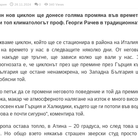
ария
26.11.2024
0
340 Views
дин нов циклон ще донесе голяма промяна във времет
и топ климатологът проф. Георги Рачев в традиционна
акваме циклон, който ще се стационира в района на Италия
на времето у нас в следващите няколко дни. От негов
а накъде ще тръгне, ще зависи колко ще вали у нас. 
рогнозата е, че циклонът през ще премине през Гърция к
ългария ще остане ненамокрена, но Западна България 
обясни той.
о петък да се промени неговото поведение и той да преми
ока, макар че атмосферното налягане на изток е много висо
 освен към Гърция и Халкидики, където ще ги потопи във во
това е почти сигурно“, коментира той.
ропа остава топло, в Атина – 20 градуса, но след това 
. Но общо взето някакъв страшен зверски студ просто