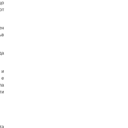
що
от
ен
ъв
да
 и
 е
ла
ги
та