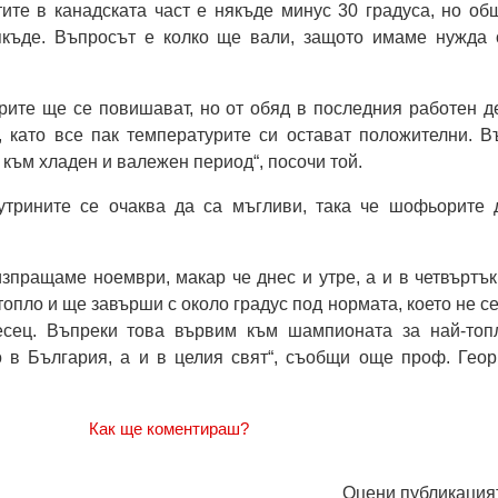
ите в канадската част е някъде минус 30 градуса, но об
якъде. Въпросът е колко ще вали, защото имаме нужда 
рите ще се повишават, но от обяд в последния работен д
, като все пак температурите си остават положителни. В
 към хладен и валежен период“, посочи той.
утрините се очаква да са мъгливи, така че шофьорите 
изпращаме ноември, макар че днес и утре, а и в четвъртък
топло и ще завърши с около градус под нормата, което не се
есец. Въпреки това вървим към шампионата за най-топ
о в България, а и в целия свят“, съобщи още проф. Геор
Как ще коментираш?
Оцени публикация