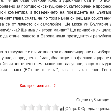
 е, че ще бъде сезиран Конституционният съд и по вся
обявено за противоконституционно”, категоричен е профес
Той коментира и поведението на президента на Българ
вният глава смята, че по този начин си решава собствени
ва се от личното си самолюбие. Ще може ли България 
република? Ще има ли втори мандат? Ще придобие ли цяла
к да стане, защото в Европа няма президентски републики
ното гласуване е възможност за фалшифициране на избори
ви у нас, според него – “мащабна акция по фалшифициране 
пейския континент няма машинно гласуване, защото създа
ският съюз (ЕС) не го иска”, каза в заключение Геор
Как ще коментираш?
Оцени публикация
[Общо:
0
Средна оценка