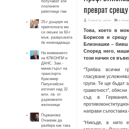
получават зле
преврат срещу
платените
работници там
Posted by:
admin
in
Коме
25-г дъщеря на
приятелката ми
Това, което в мо
се омъжи за 60-г
Борисов и срещу 
мъж, развръзката
бе изненадваща
Близнашки – бивш 
Според него, маши
На вниманието
този начин се въве
на КПКОНПИ и
ДАНС: Зам.-
министърът на
“Трябва всички 
транспорта
гласуване усложнява
Красимир
групи. Те ще бъдат 
Папукчийски
източил над 32
грамотност”, обясни
млн. лв. от
съд в Германия
държавните
противоконституцио
железници
направи съпоставка 
Първанова:
Очаквам да
“Никъде, в нито 
разбера как така