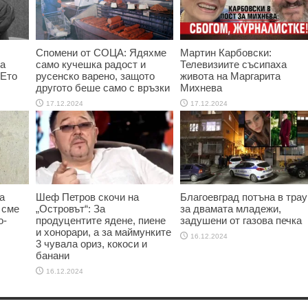
Спомени от СОЦА: Ядяхме
Мартин Карбовски:
та
само кучешка радост и
Телевизиите съсипаха
 Ето
русенско варено, защото
живота на Маргарита
другото беше само с връзки
Михнева
17.12.2024
17.12.2024
а
Шеф Петров скочи на
Благоевград потъна в трау
 сме
„Островът“: За
за двамата младежи,
о-
продуцентите ядене, пиене
задушени от газова печка
и хонорари, а за маймунките
16.12.2024
3 чувала ориз, кокоси и
банани
16.12.2024