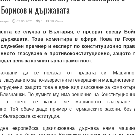
 Борисов и държавата
нтари
02.05.2021
0
58 Views
мента се случва в България, е преврат срещу Бой
държавата. Това коментира в ефира Нова тв Геор
служебен премиер и експерт по конституционно прав
нното гласуване е противоконституционно, защото 
ждал ценз за компютърна грамотност.
граждани да се ползват от правата си. Машинно
 гласуването за по-възрастните генерации и малцинствени
затруднени, защото това е един вид изискване за компютър
 Близнашки. По думите му, има решение на Конституционн
, в което се казва, че машинното гласуване
нно. Той обаче даде пример с германските закони, без 
с българската конституция.
една европейска цивилизована държава няма машин