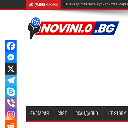
АКТУАЛНИ НОВИНИ
Близки до голямата журналистка Марга
БЪЛГАРИЯ
СВЯТ
СКАНДАЛНО
LIFE STORY