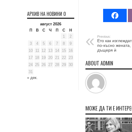
АРХИВ НА НОВИНИ 0
август 2026
П
В
С
Ч
П
С
Н
1
2
Previous:
Ето как изглеждат
3
4
5
6
7
8
9
по-късно жената, 
дъщеря ѝ
10
11
12
13
14
15
16
17
18
19
20
21
22
23
ABOUT ADMIN
24
25
26
27
28
29
30
31
« дек.
МОЖЕ ДА ТИ Е ИНТЕР