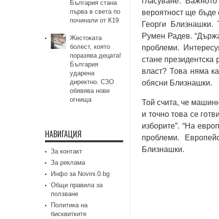
гласуване. Важното
България стана
първа в света по
вероятност ще бъде 
починали от К19
Георги Близнашки. 
Румен Радев. “Държа
Жестоката
болест, която
проблеми. Интересу
поразява децата!
стане президентска 
България
власт? Това няма ка
ударена
директно. СЗО
обясни Близнашки.
обявява нови
огнища
Той счита, че машин
и точно това се гот
изборите”. “На евро
НАВИГАЦИЯ
проблеми. Европей
Близнашки.
За контакт
За реклама
Инфо за Novini.0.bg
Общи правила за
ползване
Политика на
бисквитките