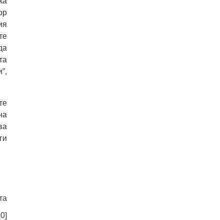
ка
ор
ия
те
да
та
”,
те
на
ва
ги
та
:
0
]