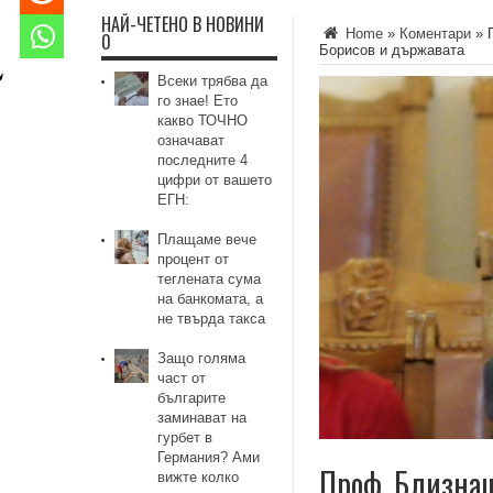
НАЙ-ЧЕТЕНО В НОВИНИ
Home
»
Коментари
»
0
Борисов и държавата
Всеки трябва да
го знае! Ето
какво ТОЧНО
означават
последните 4
цифри от вашето
ЕГН:
Плащаме вече
процент от
теглената сума
на банкомата, а
не твърда такса
Защо голяма
част от
българите
заминават на
гурбет в
Германия? Ами
Проф. Близнашк
вижте колко