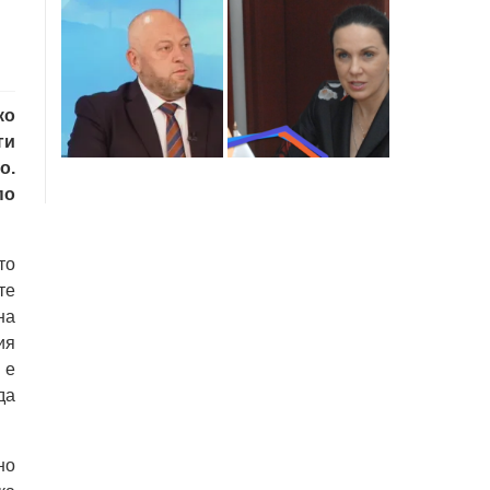
ко
ги
о.
по
то
те
на
ия
 е
да
но