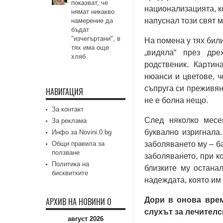
показват, че
национализацията, к
нямат никакво
напуснал този свят м
намерение да
бъдат
"изчегъртани", в
На помена у тях бил
тях има още
„видяла“ през дре
хляб
родственик. Картин
нюанси и цветове, ч
съпруга си преживян
НАВИГАЦИЯ
не е болна нещо.
За контакт
След няколко месе
За реклама
буквално изригнала.
Инфо за Novini.0.bg
Общи правила за
заболяването му – б
ползване
заболяването, при к
Политика на
близките му остана
бисквитките
надеждата, която им 
АРХИВ НА НОВИНИ 0
Дори в онова вре
слухът за лечителс
август 2026