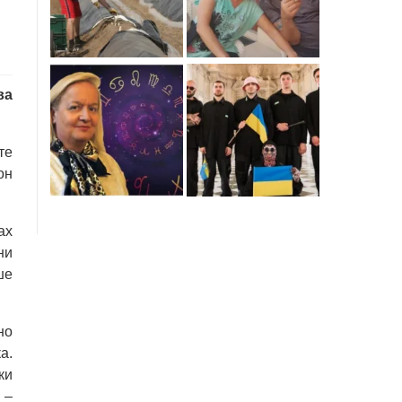
ва
те
он
ах
ни
ше
но
а.
ки
 –