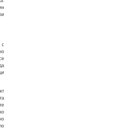
а.
ин
ри
 с
но
се
да
ци
кт
та
те
ко
но
ло