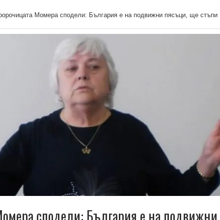
ророчицата Момера сподели: България е на подвижни пясъци, ще стъпи
омера сподели: България е на подвижни