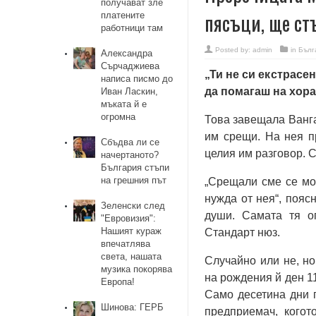
получават зле
пясъци, ще стъ
платените
работници там
Posted by:
admin
in
Бълг
Александра
Сърчаджиева
„Ти не си екстрасен
написа писмо до
да помагаш на хора
Иван Ласкин,
мъката й е
огромна
Това завещала Ванга
им срещи. На нея п
Сбъдва ли се
целия им разговор. С
начертаното?
България стъпи
на грешния път
„Срещали сме се мож
нужда от нея“, пояс
Зеленски след
души. Самата тя о
"Евровизия":
Нашият кураж
Стандарт нюз.
впечатлява
света, нашата
Случайно или не, н
музика покорява
на рождения й ден 11
Европа!
Само десетина дни 
Шинова: ГЕРБ
предприемач, когот