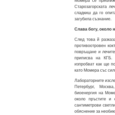
Момера се приближ
Старозагорската ле
сладкиш да го опит
загубила съзнание.
Слава богу, около 
След това й разказ
противоотровен кокт
повръщане и лечите
приписва на КГБ. 
изпробват как ще п
като Момера със силн
Лабораторните изсле
Петербург, Москв
биоенергия на Моме
около пръстите и 
сантиметрови светли
обяснение за необик