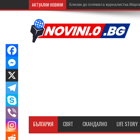
АКТУАЛНИ НОВИНИ
Близки до голямата журналистка Марга
БЪЛГАРИЯ
СВЯТ
СКАНДАЛНО
LIFE STORY