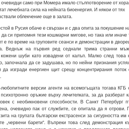
 очевидци само при Момера имало стълпотворение от хора
тат лечебната сила на нейната биоенергия. И някои от тях
вствали облекчение още в залата.
стой в Русия обаче е свързан и с два опита за покушение н
 да си припомня тези кошмарни мигове, но така или иначе 
ит е по време на груповите сеанси и демонстрации в дворе
а. Веднъж на първия ред седнали трима странни мъж
 кожени шуби като извадени от калъп. Малко след това 
, започнала да се задушава, но по нейни признания успя
и да изгради енергиен щит срещу концентрирания поток 
.
-любопитните версии агенти на всемогъщата тогава КГБ 
психотронно оръжие върху лечителката, за да разберат к
овек с необикновени способности. В Санкт Петербург п
на, очевидно пак от службите, се опитала да я отрови. 
зита на групата български екстрасенси за сигурността им 
те „червени барети“. Въпреки това след демонстрация к