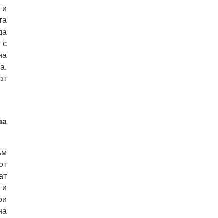
 и
та
да
 с
на
а.
ат
за
ъм
от
ат
 и
ри
на