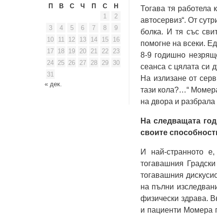
П
В
С
Ч
П
С
Н
Тогава тя работела 
1
2
автосервиз“. От сутр
3
4
5
6
7
8
9
болка. И тя със сви
10
11
12
13
14
15
16
помогне на всеки. Ед
17
18
19
20
21
22
23
8-9 годишно незрящо
24
25
26
27
28
29
30
сеанса с цялата си 
31
На излизане от серв
« дек.
тази кола?…“ Момера
на двора и разбрала 
На следващата год
своите способност
И най-странното е
тогавашния Градски
тогавашния дискусио
на пълни изследвани
физически здрава. В
и пациенти Момера п