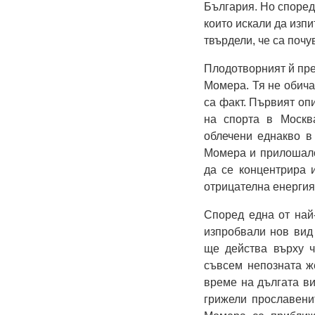
България. Но според
които искали да изпи
твърдели, че са почу
Плодотворният й пре
Момера. Тя не обича
са факт. Първият оп
на спорта в Москв
облечени еднакво в
Момера и прилошало
да се концентрира 
отрицателна енергия
Според една от най
изпробвали нов вид 
ще действа върху ч
съвсем непозната же
време на дългата ви
грижели прославени