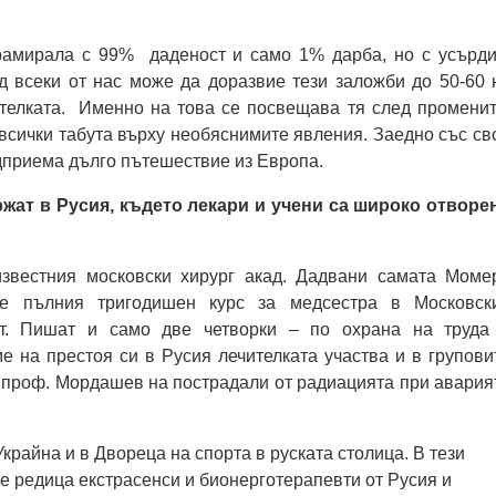
рамирала с 99% даденост и само 1% дарба, но с усърди
д всеки от нас може да доразвие тези заложби до 50-60 
ителката. Именно на това се посвещава тя след променит
т всички табута върху необяснимите явления. Заедно със св
дприема дълго пътешествие из Европа.
жат в Русия, където лекари и учени са широко отворе
звестния московски хирург акад. Дадвани самата Моме
е пълния тригодишен курс за медсестра в Московск
ут. Пишат и само две четворки – по охрана на труда
е на престоя си в Русия лечителката участва и в групови
 проф. Мордашев на пострадали от радиацията при авария
крайна и в Двореца на спорта в руската столица. В тези
е редица екстрасенси и бионерготерапевти от Русия и