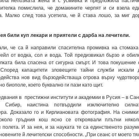
ила непозната жена и с усмивка и предложила пастичк
чителка помислила, че домакините черпят и си взела ед
а. Малко след това усетила, че й става лошо, за миг до
нея били куп лекари и приятели с дарба на лечители.
али, че са й направили спасителна промивка на стомаха
ейл от водка, сол и вода. Той предизвикал бързо и обил
лката била спасена от сигурна смърт. И това покушение 
Според капацитети зловещите тайни служби искали 
одейства нов вид бързодействаща отрова върху чудотвор
о биополе, което буквално ги пази като щит.
двания в престижни институти и академии в Русия – в Сан
а, Сибир, наистина потвърдили изключително силна
ра. Доказало го и Кирлиановата фотография. На снимки
около гръдния кош ясно се откроявали плътни някол
 полета. И за нея, и за науката те са единственото разум
новените й лечителски способности. „При сеанс от моето тя