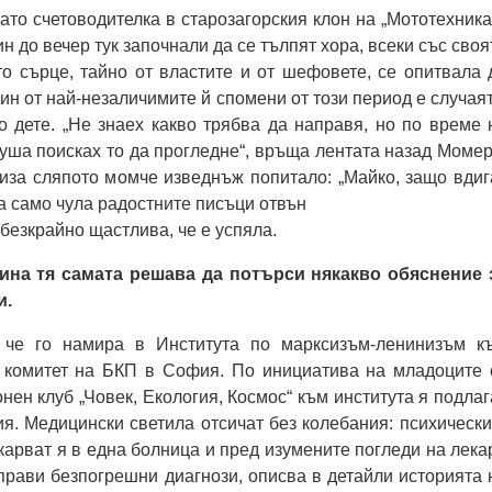
като счетоводителка в старозагорския клон на „Мототехника
ин до вечер тук започнали да се тълпят хора, всеки със своя
то сърце, тайно от властите и от шефовете, се опитвала 
ин от най-незаличимите й спомени от този период е случаят
 дете. „Не знаех какво трябва да направя, но по време 
душа поисках то да прогледне“, връща лентата назад Момер
иза сляпото момче изведнъж попитало: „Майко, защо вдиг
 само чула радостните писъци отвън
безкрайно щастлива, че е успяла.
ина тя самата решава да потърси някакво обяснение 
и.
, че го намира в Института по марксизъм-ленинизъм к
 комитет на БКП в София. По инициатива на младоците 
нен клуб „Човек, Екология, Космос“ към института я подлаг
я. Медицински светила отсичат без колебания: психически
карват я в една болница и пред изумените погледи на лека
рави безпогрешни диагнози, описва в детайли историята 