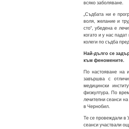
всяко заболяване.
„Съдбата ни е прог
воля, желание и тру
сто“, убедена е леч
когато и у нас пада
колеги по съдба пре
Най-дълго се задър
към феномените.
По настояване на и
завършва с отличи
медицински инстит
физкултура. По врем
лечителни сеанси на
в Чернобил.
Те се провеждали в У
сеанси участвали ощ