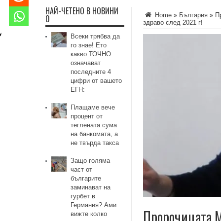
НАЙ-ЧЕТЕНО В НОВИНИ
Home
»
България
»
П
0
здраво след 2021 г!
Всеки трябва да
го знае! Ето
какво ТОЧНО
означават
последните 4
цифри от вашето
ЕГН:
Плащаме вече
процент от
теглената сума
на банкомата, а
не твърда такса
Защо голяма
част от
българите
заминават на
гурбет в
Германия? Ами
Пророчицата М
вижте колко