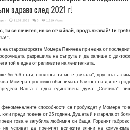
пи здраво след 2021 г!
ария
31.08.2021
0
1,219 Views
с, ти се лечител, не се отчайвай, продължавай! Ти тряб
та!“.
 на старозагорката Момера Пенчева при една от последни
ророчицата разрешила на съпруга и да запише с диктоф
ега той е една от реликвите на лечителката.
е би 5-6 пъти, понякога тя ме е „викала“, друг път аз им
нява Момера простичко обяснимата близост на двете срод
пределя Ванга с една единствена дума: „Светица“, пи
о феноменалните способности се пробуждат у Момера точ
 юли преди повече от 25 години. Душата й изгаряла от болк
преди това е загубила любимия си баща. Гордият габровс
о не успяват да пречупят всичките злини на комунизма