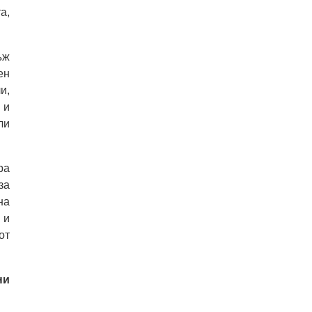
а,
ъж
ен
и,
 и
ли
ра
за
на
 и
от
ни