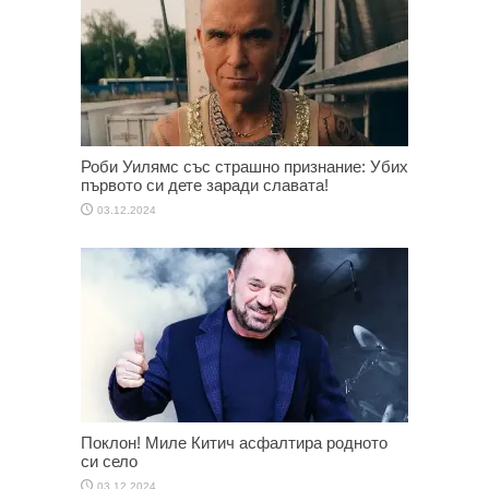
Роби Уилямс със страшно признание: Убих
първото си дете заради славата!
03.12.2024
Поклон! Миле Китич асфалтира родното
си село
03.12.2024