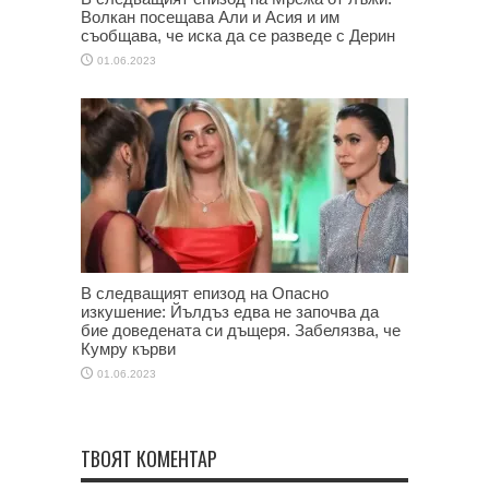
Волкан посещава Али и Асия и им
съобщава, че иска да се разведе с Дерин
01.06.2023
В следващият епизод на Опасно
изкушение: Йълдъз едва не започва да
бие доведената си дъщеря. Забелязва, че
Кумру кърви
01.06.2023
ТВОЯТ КОМЕНТАР