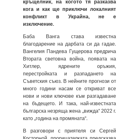
кръщелник, на когото тя разказва
кога и как ще приключи локалният
конфликт в Украйна, не е
изключение.
Баба Ванга става известна
благодарение на дарбата си да гадае.
Вангелия Пандева Гущерова предрича
Втората световна война, появата на
Хитлер, ядрените оръжия,
перестройката и разпадането на
Съветския съюз. В нейните прогнози от
много години насам се откриват все
нови и нови ключове към разгадаване
на бъдещето. И така, най-известната
българска незряща жена „вижда“ 2022 г.
като „година на промяната“.
В разговори с приятеля си Сергей
Косторной, прорицателката предсказва