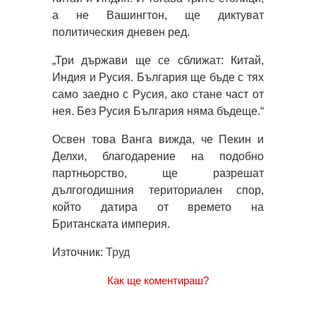
а не Вашингтон, ще диктуват
политическия дневен ред.
„Три държави ще се сближат: Китай,
Индия и Русия. България ще бъде с тях
само заедно с Русия, ако стане част от
нея. Без Русия България няма бъдеще.“
Освен това Ванга вижда, че Пекин и
Делхи, благодарение на подобно
партньорство, ще разрешат
дългогодишния териториален спор,
който датира от времето на
Британската империя.
Източник:
Труд
Как ще коментираш?