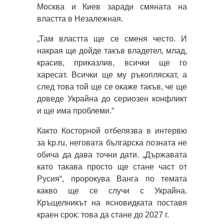
Москва и Киев заради смяната на
властта в Незалежная.
„Там властта ще се сменя често. И
накрая ще дойде такъв владетел, млад,
красив, приказлив, всички ще го
харесат. Всички ще му ръкопляскат, а
след това той ще се окаже такъв, че ще
доведе Украйна до сериозен конфликт
и ще има проблеми.“
Както Косторной отбелязва в интервю
за kp.ru, неговата българска позната не
обича да дава точни дати. „Държавата
като такава просто ще стане част от
Русия“, пророкува Ванга по темата
какво ще се случи с Украйна.
Кръщелникът на ясновидката поставя
краен срок: това да стане до 2027 г.