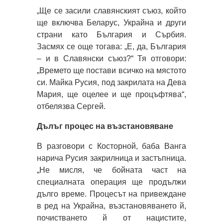
„Ще се засили славянският съюз, който
ще включва Беларус, Украйна и други
страни като България и Сърбия.
Засмях се още тогава: „Е, да, България
– и в Славянски съюз?“ Тя отговори:
„Времето ще постави всичко на мястото
си. Майка Русия, под закрилата на Дева
Мария, ще оцелее и ще процъфтява“,
отбелязва Сергей.
Дълъг процес на възстановяване
В разговори с Косторной, баба Ванга
нарича Русия закрилница и застъпница.
„Не мисля, че бойната част на
специалната операция ще продължи
дълго време. Процесът на привеждане
в ред на Украйна, възстановяването й,
почистването й от нацистите,