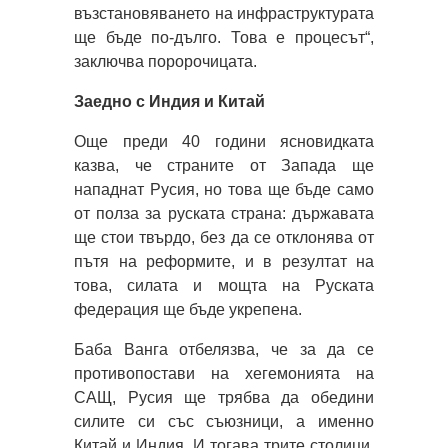
възстановяването на инфраструктурата
ще бъде по-дълго. Това е процесът“,
заключва поророчицата.
Заедно с Индия и Китай
Още преди 40 години ясновидката
казва, че страните от Запада ще
нападнат Русия, но това ще бъде само
от полза за руската страна: държавата
ще стои твърдо, без да се отклонява от
пътя на реформите, и в резултат на
това, силата и мощта на Руската
федерация ще бъде укрепена.
Баба Ванга отбелязва, че за да се
противопостави на хегемонията на
САЩ, Русия ще трябва да обедини
силите си със съюзници, а именно
Китай и Индия. И тогава трите столици,