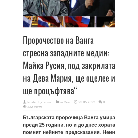
Пророчество на Ванга
стресна западните медии:
Майка Русия, под закрилата
на Дева Мария, ще оцелее и
ще процъфтява“
Posted by:
admin
in
Свят
23.05.2022
0
222 Views
Българската пророчица Ванга умира
преди 25 години, но и до днес хората
помнят нейните предсказания. Неин