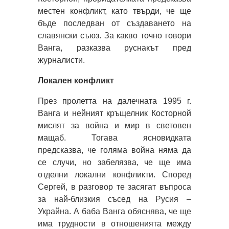
местен конфликт, като твърди, че ще
бъде последван от създаването на
славянски съюз. За какво точно говори
Ванга, разказва руснакът пред
журналисти.
Локален конфликт
През пролетта на далечната 1995 г.
Ванга и нейният кръщелник Косторной
мислят за война и мир в световен
мащаб. Тогава ясновидката
предсказва, че голяма война няма да
се случи, но забелязва, че ще има
отделни локални конфликти. Според
Сергей, в разговор те засягат въпроса
за най-близкия съсед на Русия –
Украйна. А баба Ванга обяснява, че ще
има трудности в отношенията между