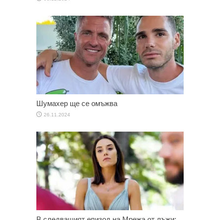
Шумахер ще се омъжва
26.11.2024
В следващият епизод на Мрежа от лъжи: