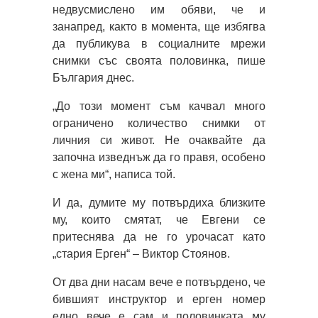
недвусмислено им обяви, че и
занапред, както в момента, ще избягва
да публикува в социалните мрежи
снимки със своята половинка, пише
България днес.
„До този момент съм качвал много
ограничено количество снимки от
личния си живот. Не очаквайте да
започна изведнъж да го правя, особено
с жена ми“, написа той.
И да, думите му потвърдиха близките
му, които смятат, че Евгени се
притеснява да не го урочасат като
„стария Ерген“ – Виктор Стоянов.
От два дни насам вече е потвърдено, че
бившият инструктор и ерген номер
едно вече е сам и половинката му