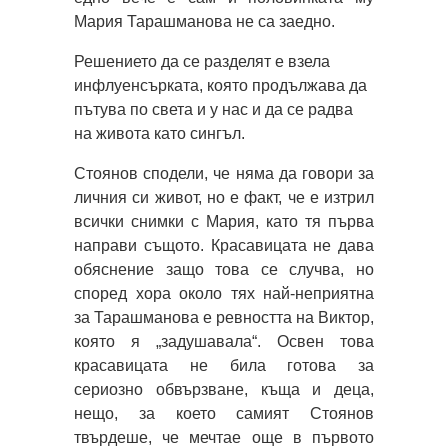
Мария Тарашманова не са заедно.
Решението да се разделят е взела
инфлуенсърката, която продължава да
пътува по света и у нас и да се радва
на живота като сингъл.
Стоянов сподели, че няма да говори за
личния си живот, но е факт, че е изтрил
всички снимки с Мария, като тя първа
направи същото. Красавицата не дава
обяснение защо това се случва, но
според хора около тях най-неприятна
за Тарашманова е ревността на Виктор,
която я „задушавала“. Освен това
красавицата не била готова за
сериозно обвързване, къща и деца,
нещо, за което самият Стоянов
твърдеше, че мечтае още в първото