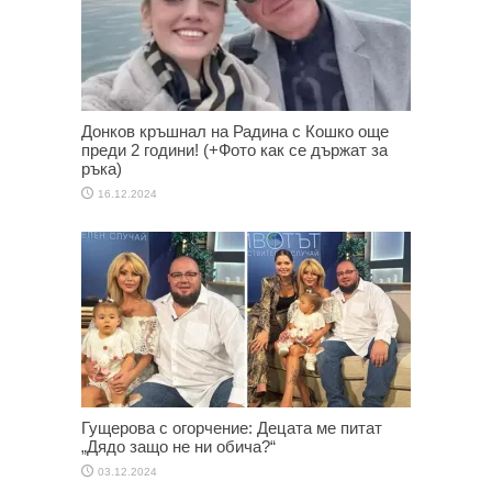
Донков кръшнал на Радина с Кошко още
преди 2 години! (+Фото как се държат за
ръка)
16.12.2024
Гущерова с огорчение: Децата ме питат
„Дядо защо не ни обича?“
03.12.2024