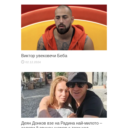
Виктор увековечи Беба
02.12.2024
Деян Донков взе на Радина най-милото –
залепи й звучен шамар с този ход