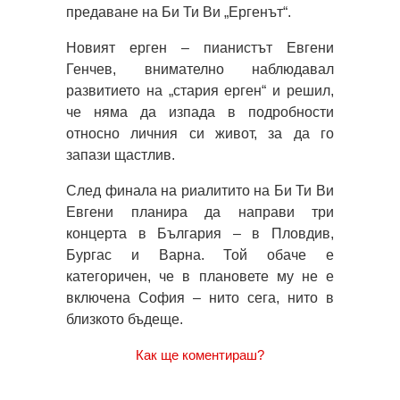
предаване на Би Ти Ви „Ергенът“.
Новият ерген – пианистът Евгени
Генчев, внимателно наблюдавал
развитието на „стария ерген“ и решил,
че няма да изпада в подробности
относно личния си живот, за да го
запази щастлив.
След финала на риалитито на Би Ти Ви
Евгени планира да направи три
концерта в България – в Пловдив,
Бургас и Варна. Той обаче е
категоричен, че в плановете му не е
включена София – нито сега, нито в
близкото бъдеще.
Как ще коментираш?