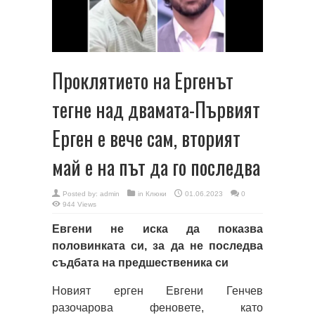
Проклятието на Ергенът
тегне над двамата-Първият
Ерген е вече сам, вторият
май е на път да го последва
Posted by:
admin
in
Клюки
01.06.2023
0
944 Views
Евгени не иска да показва
половинката си, за да не последва
съдбата на предшественика си
Новият ерген Евгени Генчев
разочарова феновете, като