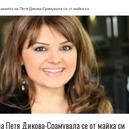
нанията на Петя Дикова-Срамувала се от майка си
а Петя Дикова-Срамувала се от майка си