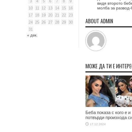
3
4
5
6
7
8
9
видя второто беб
молба за развод
10
11
12
13
14
15
16
17
18
19
20
21
22
23
ABOUT ADMIN
24
25
26
27
28
29
30
31
« дек.
МОЖЕ ДА ТИ Е ИНТЕР
Беба показа с кого е и
потвърди произхода с
17.12.2024