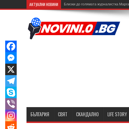
АКТУАЛНИ НОВИНИ
Близки до голямата журналистка Марга
БЪЛГАРИЯ
СВЯТ
СКАНДАЛНО
LIFE STORY