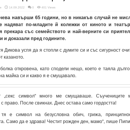
и
14.09.2022
0
401 Views
чева навърши 65 години, но в никакъв случай не мис
се надяват по-младите й колежки от киното и театър
я прекара със семейството и най-верните си приятел
ли и доказали пред годините.
 Дикова успя да я стопли с думите си и със сигурност очи
т казаното.
болка откровена, като сподели нещо, което е таяла дълго
на майка си и какво я е смущавало.
ът „секс символ“ много ме смущаваше. Съучениците 
 с право. После свикнах. Днес остава само гордостта!
я е символ на безусловна обич, грижа, принципнос
та. Само да е здрава! Честит рожден ден, мамо“, пише Пипи