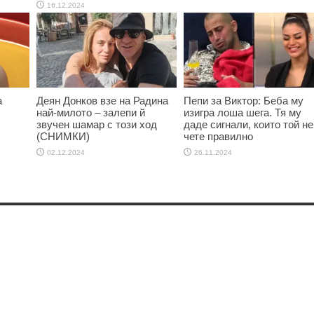
16.12.2024
а
Деян Донков взе на Радина
Пепи за Виктор: Беба му
най-милото – залепи й
изигра лоша шега. Тя му
звучен шамар с този ход
даде сигнали, които той не
(СНИМКИ)
чете правилно
02.12.2024
26.11.2024