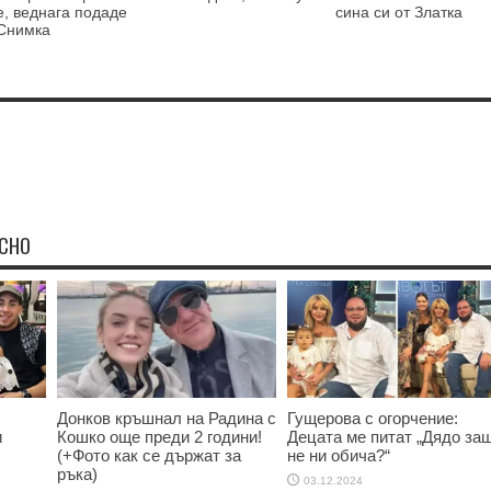
е, веднага подаде
сина си от Златка
-Снимка
ЕСНО
Донков кръшнал на Радина с
Гущерова с огорчение:
и
Кошко още преди 2 години!
Децата ме питат „Дядо за
(+Фото как се държат за
не ни обича?“
ръка)
03.12.2024