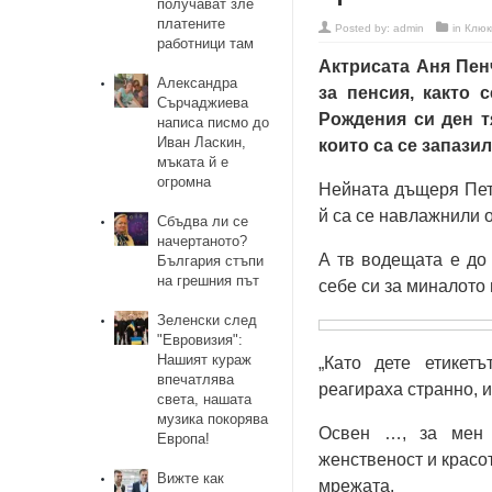
получават зле
платените
Posted by:
admin
in
Клюк
работници там
Актрисата Аня Пен
Александра
за пенсия, както 
Сърчаджиева
Рождения си ден т
написа писмо до
Иван Ласкин,
които са се запази
мъката й е
огромна
Нейната дъщеря Петя
й са се навлажнили о
Сбъдва ли се
начертаното?
А тв водещата е до 
България стъпи
на грешния път
себе си за миналото 
Зеленски след
"Евровизия":
Нашият кураж
„Като дете етикет
впечатлява
реагираха странно, и
света, нашата
музика покорява
Освен …, за мен т
Европа!
женственост и красо
Вижте как
мрежата.