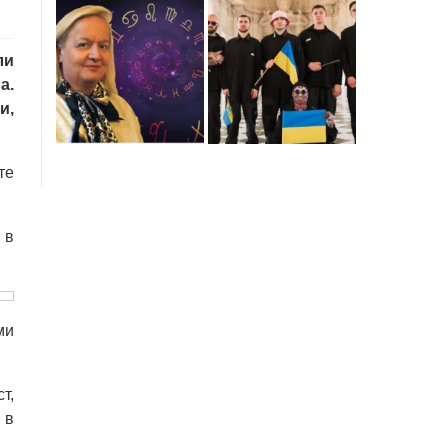
ли
а.
и,
те
 в
ми
т,
 в