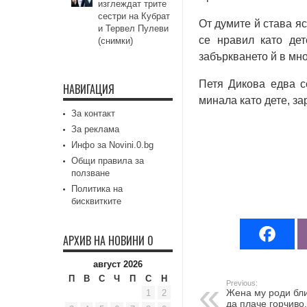
изглеждат трите
сестри на Кубрат
От думите й става яс
и Тервел Пулеви
се нравил като дет
(снимки)
забъркването й в мн
Петя Дикова едва с
НАВИГАЦИЯ
минала като дете, за
За контакт
За реклама
Инфо за Novini.0.bg
Общи правила за
ползване
Политика на
бисквитките
АРХИВ НА НОВИНИ 0
август 2026
П
В
С
Ч
П
С
Н
Previous:
Жена му роди бли
1
2
да плаче горчиво