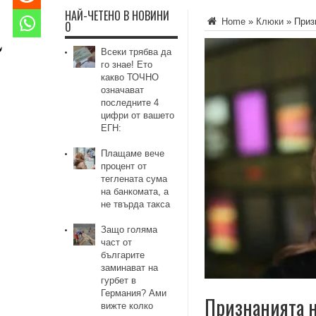
НАЙ-ЧЕТЕНО В НОВИНИ
Home
»
Клюки
»
Приз
0
Всеки трябва да
го знае! Ето
какво ТОЧНО
означават
последните 4
цифри от вашето
ЕГН:
Плащаме вече
процент от
теглената сума
на банкомата, а
не твърда такса
Защо голяма
част от
българите
заминават на
гурбет в
Германия? Ами
Признанията н
вижте колко