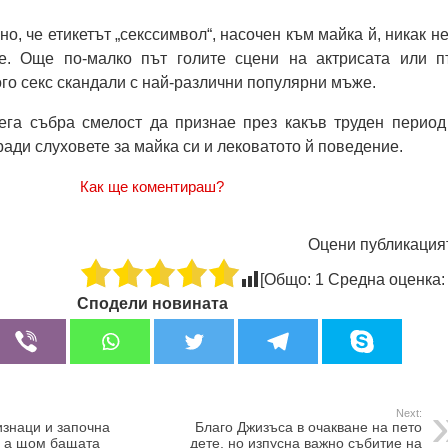
но, че етикетът „секссимвол“, насочен към майка й, никак не
е. Още по-малко път голите сцени на актрисата или п
ого секс скандали с най-различни популярни мъже.
ега събра смелост да признае през какъв труден период
ради слуховете за майка си и лековатото й поведение.
Как ще коментираш?
Оцени публикация
[Общо:
1
Средна оценка
Сподели новината
Next:
знаци и започна
Благо Джизъса в очакване на пето
, а щом бащата
дете, но изпусна важно събитие на