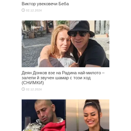
Виктор увековечи Беба
02.12.2024
Деян Донков взе на Радина най-милото –
залепи й звучен шамар с този ход
(СНИМКИ)
02.12.2024