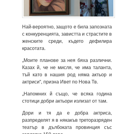
Най-вероятно, защото е била запозната
с конкуренцията, завистта и страстите в
женските среди, където дефилира
красотата.
„Моите планове за нея бяха различни.
Казах й, че не мисля, че има таланта,
тъй като в нашия род няма актьор и
актриси“, призна Ивет по Нова Тв.
„Напомних й също, че всяка година
стотици добри актьори излизат от там.
Дори и тя да е добра актриса,
разпределят я в някакъв треторазряден
театър в дълбоката провинция със