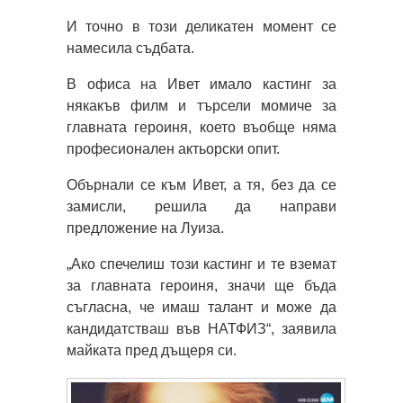
И точно в този деликатен момент се
намесила съдбата.
В офиса на Ивет имало кастинг за
някакъв филм и търсели момиче за
главната героиня, което въобще няма
професионален актьорски опит.
Обърнали се към Ивет, а тя, без да се
замисли, решила да направи
предложение на Луиза.
„Ако спечелиш този кастинг и те вземат
за главната героиня, значи ще бъда
съгласна, че имаш талант и може да
кандидатстваш във НАТФИЗ“, заявила
майката пред дъщеря си.