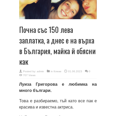
Почна със 150 лева
заплатка, а днес е на върха
в България, майка й обясни
как
Posted by:
admin
in
Клюки
01.06.2023
0
707 Views
Луиза Григорова е любимка на
много българи.
Това е разбираемо, тъй като все пак е
красива и известна актриса.