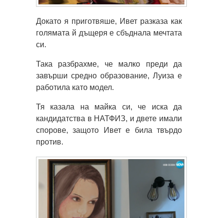
Докато я приготвяше, Ивет разказа как
голямата й дъщеря е сбъднала мечтата
си.
Така разбрахме, че малко преди да
завърши средно образование, Луиза е
работила като модел.
Тя казала на майка си, че иска да
кандидатства в НАТФИЗ, и двете имали
спорове, защото Ивет е била твърдо
против.