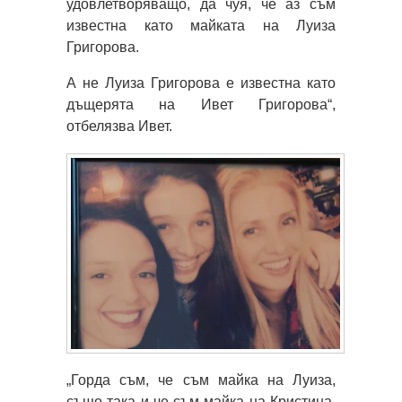
удовлетворяващо, да чуя, че аз съм
известна като майката на Луиза
Григорова.
А не Луиза Григорова е известна като
дъщерята на Ивет Григорова“,
отбелязва Ивет.
„Горда съм, че съм майка на Луиза,
също така и че съм майка на Кристина,