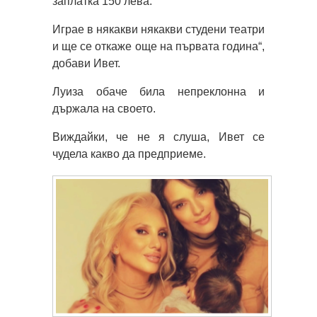
заплатка 150 лева.
Играе в някакви някакви студени театри
и ще се откаже още на първата година“,
добави Ивет.
Луиза обаче била непреклонна и
държала на своето.
Виждайки, че не я слуша, Ивет се
чудела какво да предприеме.