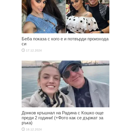
Беба показа с кого е и потвърди произхода
си
17.12.2024
Донков кръшнал на Радина с Кошко още
преди 2 години! (+Фото как се държат за
ръка)
16.12.2024