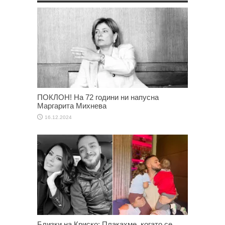
ПОКЛОН! На 72 години ни напусна
Маргарита Михнева
16.12.2024
Близки на Криско: Плакахме, когато се