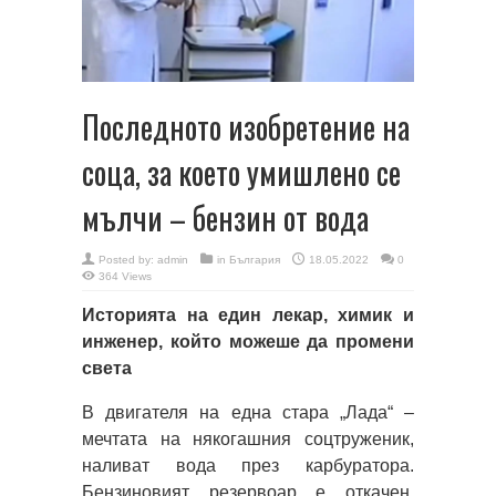
Последното изобретение на
соца, за което умишлено се
мълчи – бензин от вода
Posted by:
admin
in
България
18.05.2022
0
364 Views
Историята на един лекар, химик и
инженер, който можеше да промени
света
В двигателя на една стара „Лада“ –
мечтата на някогашния соцтруженик,
наливат вода през карбуратора.
Бензиновият резервоар е откачен.