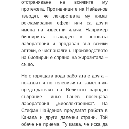
отстраняване на всичките му
протежета. Противниците на Найденов
твърдят, че лекарствата му нямат
рекламирания ефект или са други
имена на известни илачи. Например
биопиринът, създаден в неговата
лаборатория и продаван във всички
аптеки, е чист аналгин. Производството
на биопирин е спряно, на жирозитала –
също.
Но с горящата вода работата е друга –
показват я по телевизията, заместник-
председателят на Великото народно
събрание Гиньо Ганев посещава
лаборатория „Биоелектроника“. На
Стефан Найденов предлагат работа в
Канада и други далечни страни. Той
обаче не приема. Ту казва, че иска да