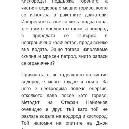
Кислородът поддържа горенето, а
чистият водород е мощно гориво, което
се използва в ракетните двигатели.
Изгорелите газове са чиста водна пара,
т. е. нямат вредни съставки, а водород
в природата се съдържа в
неограничено количество, преди всичко
във водата. Защо тогава използваме
скъпия и мръсен петрол, чиито запаси
са ограничени?
Причината е, че отделянето на чистия
водород е много трудно и скъпо. За
него е необходима повече енергия,
отколкото дава после като гориво.
Методът на Стефан Найденов
очевидно е друг, тъй като той не
разлага водата на водород и кислород.
Той напомня на опитите на Джон