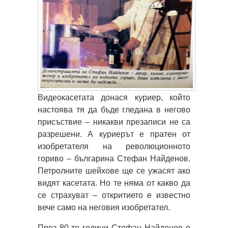
Видеокасетата донася куриер, който
настоява тя да бъде гледана в негово
присъствие – никакви презаписи не са
разрешени. А куриерът е пратен от
изобретателя на революционното
гориво – българина Стефан Найденов.
Петролните шейхове ще се ужасят ако
видят касетата. Но те няма от какво да
се страхуват – откритието е известно
вече само на неговия изобретател.
През 80-те години Стефан Найденов е