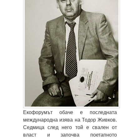
Екофорумът обаче е последната
международна изява на Тодор Живков.
Седмица след него той е свален от
власт и започва поетапното