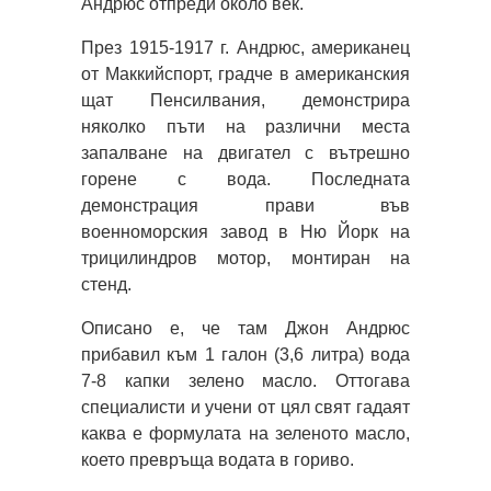
Андрюс отпреди около век.
През 1915-1917 г. Андрюс, американец
от Маккийспорт, градче в американския
щат Пенсилвания, демонстрира
няколко пъти на различни места
запалване на двигател с вътрешно
горене с вода. Последната
демонстрация прави във
военноморския завод в Ню Йорк на
трицилиндров мотор, монтиран на
стенд.
Описано е, че там Джон Андрюс
прибавил към 1 галон (3,6 литра) вода
7-8 капки зелено масло. Оттогава
специалисти и учени от цял свят гадаят
каква е формулата на зеленото масло,
което превръща водата в гориво.