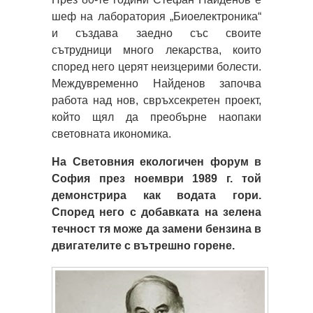
шеф на лаборатория „Биоелектроника“
и създава заедно със своите
сътрудници много лекарства, които
според него церят неизцерими болести.
Междувременно Найденов започва
работа над нов, свръхсекретен проект,
който щял да преобърне наопаки
световната икономика.
На Световния екологичен форум в
София през ноември 1989 г. той
демонстрира как водата гори.
Според него с добавката на зелена
течност тя може да замени бензина в
двигателите с вътрешно горене.