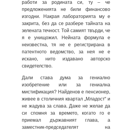
работи за родината си, ту – че
предложенията не били финансово
изгодни. Накрая лабораторията му е
закрита, без да се разбере тайната на
зелената течност. Той самият твърди, че
я е унищожил. Нейната формула е
неизвестна, тя не е регистрирана в
патентното ведомство, за нея не е
искано, нито издавано авторско
свидетелство.
Дали става дума за гениално
изобретение или за гениална
мистификация? Найденов е пенсионер,
живее в столичния квартал „Младост“ и
не жадува за слава. Даже не желае да
си спомня за времето, когато го е
приемал държавният глава, а
заместник-председателят на