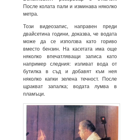
После колата пали и изминава няколко
метра.
Този видеозапис, направен преди
двайсетина години, доказва, че водата
може да се използва като гориво
вместо бензин. На касетата има още
няколко впечатляващи записа като
например следния: изливат вода от
бутилка в съд и добавят към нея
няколко капки зелена течност. После
щракват запалка; водата лумва в
пламъци.