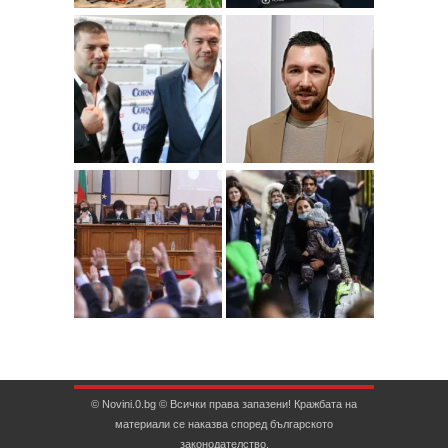
© Novini.0.bg © Всички права запазени! Кражбата на
материали се наказва според българското
законодателство.