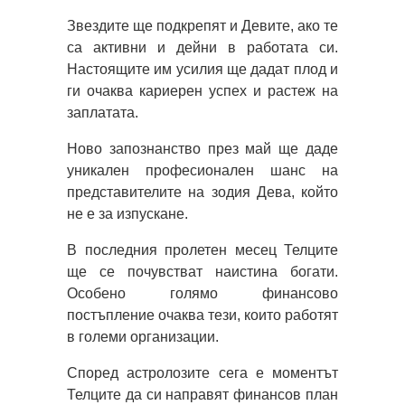
Звездите ще подкрепят и Девите, ако те
са активни и дейни в работата си.
Настоящите им усилия ще дадат плод и
ги очаква кариерен успех и растеж на
заплатата.
Ново запознанство през май ще даде
уникален професионален шанс на
представителите на зодия Дева, който
не е за изпускане.
В последния пролетен месец Телците
ще се почувстват наистина богати.
Особено голямо финансово
постъпление очаква тези, които работят
в големи организации.
Според астролозите сега е моментът
Телците да си направят финансов план