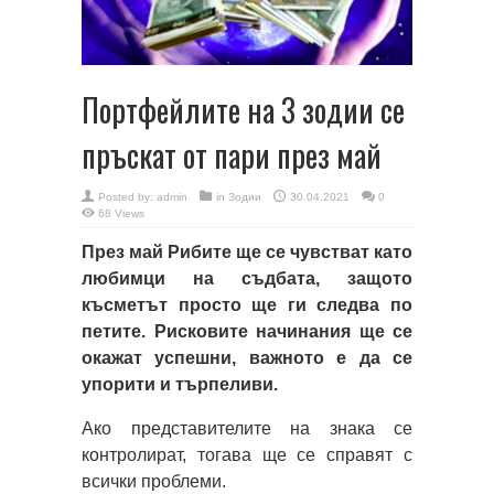
Портфейлите на 3 зодии се
пръскат от пари през май
Posted by:
admin
in
Зодии
30.04.2021
0
68 Views
През май Рибите ще се чувстват като
любимци на съдбата, защото
късметът просто ще ги следва по
петите. Рисковите начинания ще се
окажат успешни, важното е да се
упорити и търпеливи.
Ако представителите на знака се
контролират, тогава ще се справят с
всички проблеми.