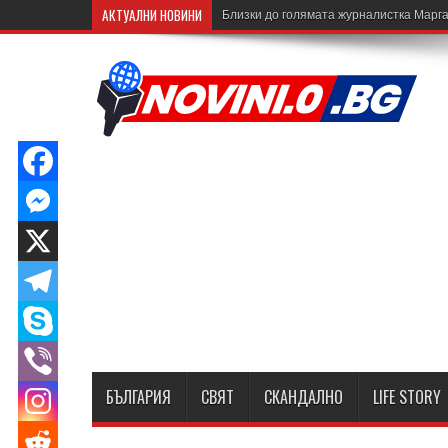
АКТУАЛНИ НОВИНИ
Близки до голямата журналистка Марга
БЪЛГАРИЯ
СВЯТ
СКАНДАЛНО
LIFE STORY