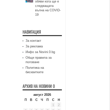
обяви кога ще е
следващата
вълна на COVID-
19
НАВИГАЦИЯ
За контакт
За реклама
Инфо за Novini.0.bg
Общи правила за
ползване
Политика на
бисквитките
АРХИВ НА НОВИНИ 0
август 2026
П
В
С
Ч
П
С
Н
1
2