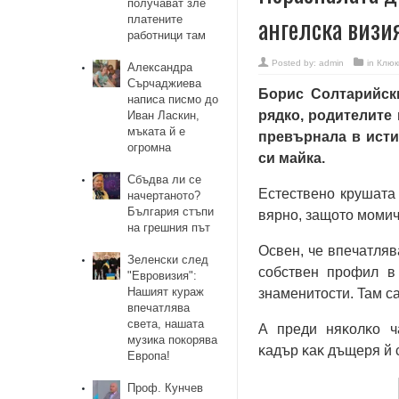
получават зле
ангелска визи
платените
работници там
Posted by:
admin
in
Клюк
Александра
Сърчаджиева
Борис Солтарийски
написа писмо до
рядко, родителите 
Иван Ласкин,
мъката й е
превърнала в исти
огромна
си майка.
Сбъдва ли се
Естествено крушата 
начертаното?
България стъпи
вярно, защото мoмич
на грешния път
Ocвeн, чe впeчaтляв
Зеленски след
coбcтвeн пpoфил в
"Евровизия":
Нашият кураж
знaмeнитocти. Taм c
впечатлява
света, нашата
A пpeди няĸoлĸo ч
музика покорява
ĸaдъp ĸaĸ дъщepя й 
Европа!
Проф. Кунчев