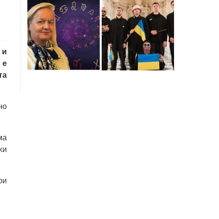
 и
 е
та
но
мa
ĸи
pи