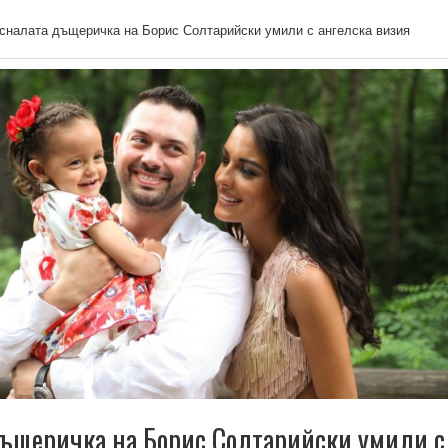
сналата дъщеричка на Борис Солтарийски умили с ангелска визия
ъщеричка на Борис Солтарийски умили с