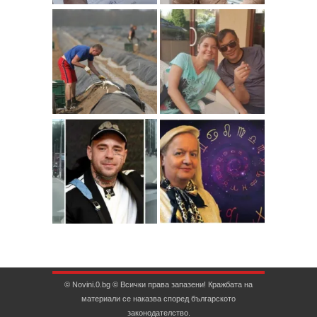
© Novini.0.bg © Всички права запазени! Кражбата на
материали се наказва според българското
законодателство.