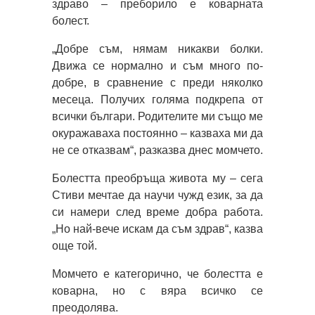
здраво – преборило е коварната
болест.
„Добре съм, нямам никакви болки.
Движа се нормално и съм много по-
добре, в сравнение с преди няколко
месеца. Получих голяма подкрепа от
всички българи. Родителите ми също ме
окуражаваха постоянно – казваха ми да
не се отказвам“, разказва днес момчето.
Болестта преобръща живота му – сега
Стиви мечтае да научи чужд език, за да
си намери след време добра работа.
„Но най-вече искам да съм здрав“, казва
още той.
Момчето е категорично, че болестта е
коварна, но с вяра всичко се
преодолява.