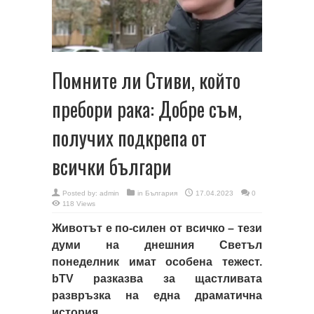
Помните ли Стиви, който
пребори рака: Добре съм,
получих подкрепа от
всички българи
Posted by:
admin
in
България
17.04.2023
0
118 Views
Животът е по-силен от всичко – тези
думи на днешния Светъл
понеделник имат особена тежест.
bTV разказва за щастливата
развръзка на една драматична
история.