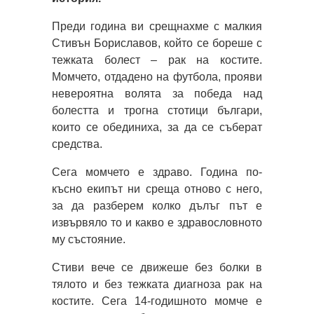
Преди година ви срещнахме с малкия
Стивън Бориславов, който се бореше с
тежката болест – рак на костите.
Момчето, отдадено на футбола, прояви
невероятна волята за победа над
болестта и трогна стотици българи,
които се обединиха, за да се съберат
средства.
Сега момчето е здраво. Година по-
късно екипът ни среща отново с него,
за да разберем колко дълъг път е
извървяло то и какво е здравословното
му състояние.
Стиви вече се движеше без болки в
тялото и без тежката диагноза рак на
костите. Сега 14-годишното момче е