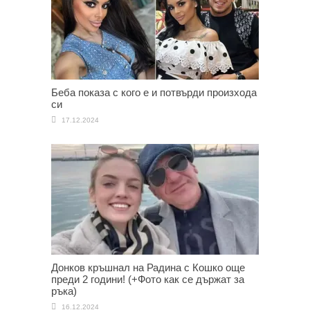
Беба показа с кого е и потвърди произхода
си
17.12.2024
Донков кръшнал на Радина с Кошко още
преди 2 години! (+Фото как се държат за
ръка)
16.12.2024