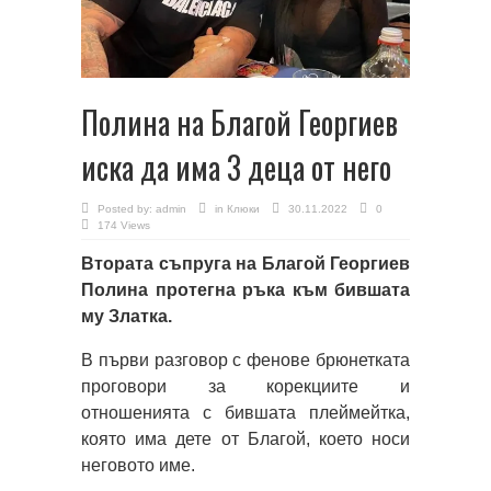
Полина на Благой Георгиев
иска да има 3 деца от него
Posted by:
admin
in
Клюки
30.11.2022
0
174 Views
Втората съпруга на Благой Георгиев
Полина протегна ръка към бившата
му Златка.
В първи разговор с фенове брюнетката
проговори за корекциите и
отношенията с бившата плеймейтка,
която има дете от Благой, което носи
неговото име.