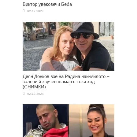
Виктор увековечи Беба
02.12.2024
Деян Донков взе на Радина най-милото –
залепи й звучен шамар с този ход
(СНИМКИ)
02.12.2024