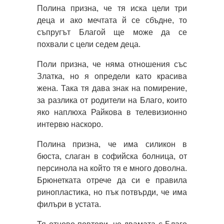
Полина призна, че тя иска цели три
деца и ако мечтата й се сбъдне, то
съпругът Благой ще може да се
похвали с цели седем деца.
Поли призна, че няма отношения със
Златка, но я определи като красива
жена. Така тя дава знак на помирение,
за разлика от родители на Благо, които
яко наплюха Райкова в телевизионно
интервю наскоро.
Полина призна, че има силикон в
бюста, слаган в софийска болница, от
персинола на който тя е много доволна.
Брюнетката отрече да си е правила
ринопластика, но пък потвърди, че има
филъри в устата.