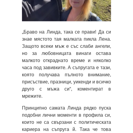
„Браво на Линда, така се прави! Да си
знае мястото тая малката пикла Лена.
Защото всеки мъж е със слаби ангели,
но за любовницата винаги остава
малкото откраднато време и няколко
часа под завивките. А съпругата е тази,
която получава пълното внимание,
присъствие, празници, уикенди и всичко
друго с мъжа си“, коментират в
мрежите.
Принципно самата Линда рядко пуска
подобни лични моменти в профила си,
които не са свързани с политическата
кариера на съпруга й. Така че това