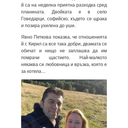
й са на неделна приятна разходка сред
планината. Двойката е в село
Говедарци, софийско, където се щрака
и позира ухилена до уши.
Явно Петкова показва, че отношенията
й с Кирил са все така добри, двамата се
обичат и нищо не заплашва да им
помрачи щастието. Най-малкото
някаква си любовница и връзка, която е
за хотела…