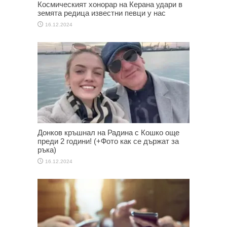
Космическият хонорар на Керана удари в
земята редица известни певци у нас
16.12.2024
Донков кръшнал на Радина с Кошко още
преди 2 години! (+Фото как се държат за
ръка)
16.12.2024