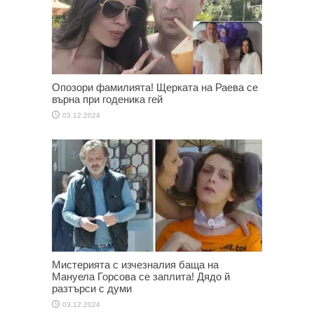
Опозори фамилията! Щерката на Раева се
върна при годеника гей
03.12.2024
Мистерията с изчезналия баща на
Мануела Горсова се заплита! Дядо й
разтърси с думи
03.12.2024