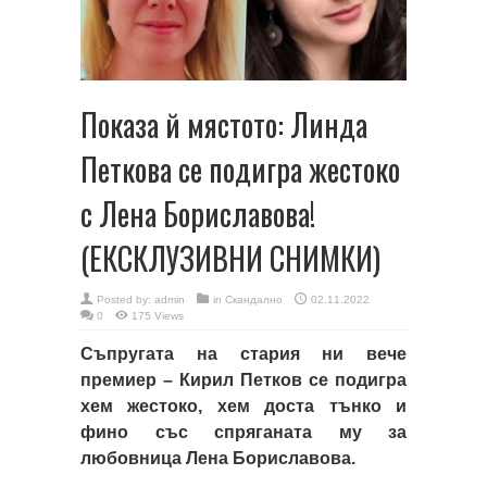
Показа й мястото: Линда
Петкова се подигра жестоко
с Лена Бориславова!
(ЕКСКЛУЗИВНИ СНИМКИ)
Posted by:
admin
in
Скандално
02.11.2022
0
175 Views
Съпругата на стария ни вече
премиер – Кирил Петков се подигра
хем жестоко, хем доста тънко и
фино със спряганата му за
любовница Лена Бориславова.