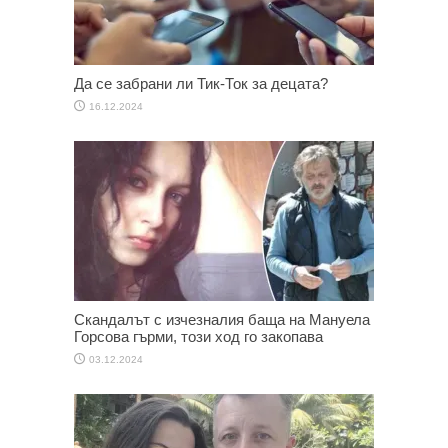
Да се забрани ли Тик-Ток за децата?
16.12.2024
Скандалът с изчезналия баща на Мануела
Горсова гърми, този ход го закопава
03.12.2024