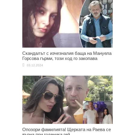
Скандалът с изчезналия баща на Мануела
Горсова гърми, този ход го закопава
03.12.2024
Опозори фамилията! Щерката на Раева се
върна при годеника гей