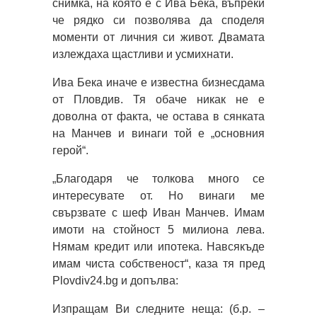
снимка, на която е с Ива Бека, въпреки
че рядко си позволява да споделя
моменти от личния си живот. Двамата
излеждаха щастливи и усмихнати.
Ива Бека иначе е известна бизнесдама
от Пловдив. Тя обаче никак не е
доволна от факта, че остава в сянката
на Манчев и винаги той е „основния
герой“.
„Благодаря че толкова много се
интересувате от. Но винаги ме
свързвате с шеф Иван Манчев. Имам
имоти на стойност 5 милиона лева.
Нямам кредит или ипотека. Навсякъде
имам чиста собственост“, каза тя пред
Plovdiv24.bg и допълва:
Изпращам Ви следните неща: (б.р. –