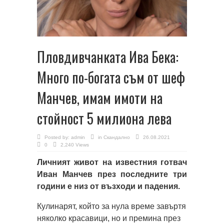
Пловдивчанката Ива Бека:
Много по-богата съм от шеф
Манчев, имам имоти на
стойност 5 милиона лева
Posted by:
admin
in
Скандално
26.08.2021
0
2,240 Views
Личният живот на известния готвач
Иван Манчев през последните три
години е низ от възходи и падения.
Кулинарят, който за нула време завъртя
няколко красавици, но и премина през