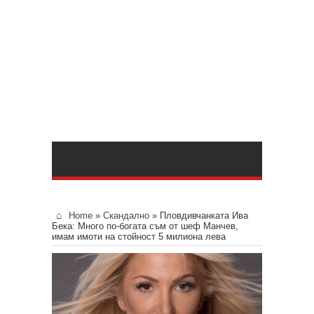
Home
»
Скандално
»
Пловдивчанката Ива
Бека: Много по-богата съм от шеф Манчев,
имам имоти на стойност 5 милиона лева