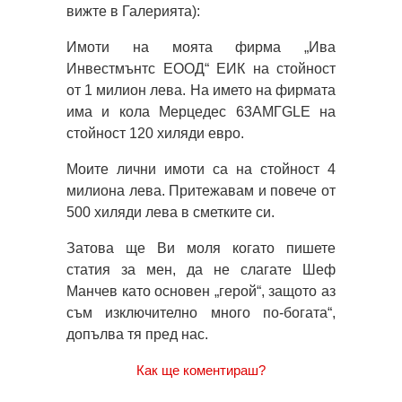
вижте в Галерията):
Имоти на моята фирма „Ива
Инвестмънтс ЕООД“ ЕИК на стойност
от 1 милион лева. На името на фирмата
има и кола Мерцедес 63АМГGLE на
стойност 120 хиляди евро.
Моите лични имоти са на стойност 4
милиона лева. Притежавам и повече от
500 хиляди лева в сметките си.
Затова ще Ви моля когато пишете
статия за мен, да не слагате Шеф
Манчев като основен „герой“, защото аз
съм изключително много по-богата“,
допълва тя пред нас.
Как ще коментираш?