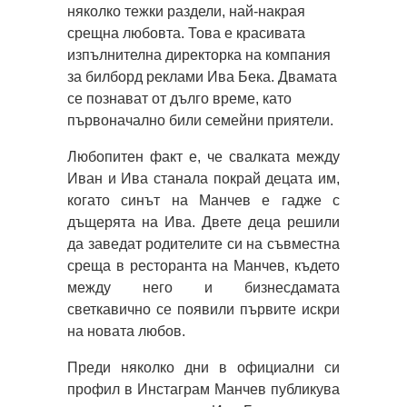
няколко тежки раздели, най-накрая
срещна любовта. Това е красивата
изпълнителна директорка на компания
за билборд реклами Ива Бека. Двамата
се познават от дълго време, като
първоначално били семейни приятели.
Любопитен факт е, че свалката между
Иван и Ива станала покрай децата им,
когато синът на Манчев е гадже с
дъщерята на Ива. Двете деца решили
да заведат родителите си на съвместна
среща в ресторанта на Манчев, където
между него и бизнесдамата
светкавично се появили първите искри
на новата любов.
Преди няколко дни в официални си
профил в Инстаграм Манчев публикува