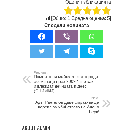
Оцени публикацията
[Общо:
1
Средна оценка:
5
]
Сподели новината
Previous:
Помните ли майката, която роди
осемзнаци през 2009? Ето как
изглеждат дечицата й днес
(СНИМКИ)
Next:
Адв. Рангелов даде смразяваща
версия за убийството на Алена
Шерк!
ABOUT ADMIN