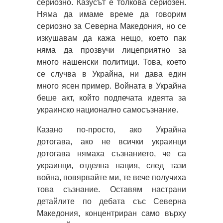
сериозно. Казусът е толкова сериозен.
Няма да имаме време да говорим
сериозно за Северна Македония, но се
изкушавам да кажа нещо, което пак
няма да прозвучи лицеприятно за
много нашенски политици. Това, което
се случва в Украйна, ни дава един
много ясен пример. Войната в Украйна
беше акт, който подпечата идеята за
украинско национално самосъзнание.
Казано по-просто, ако Украйна
дотогава, ако не всички украинци
дотогава нямаха съзнанието, че са
украинци, отделна нация, след тази
война, повярвайте ми, те вече получиха
това съзнание. Оставям настрани
детайлите по дебата със Северна
Македония, концентриран само върху