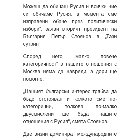
Можеш да обичаш Русия и всички ние
си обичаме Русия, в момента сме
изправени обаче през политически
избори“, заяви вторият президент на
България Петър Стоянов в „Тази
сутрин“.
Според него „малко повече
категоричност“ в нашите отношения с
Москва няма да навреди, а дори ще
помогне.
„Нашият български интерес трябва да
бъде отстояван и колкото сме по-
категорични, толкова по-малко
двусмислени ще бъдат нашите
отношения с Русия“, смята Стоянов.
Две визии доминират международните