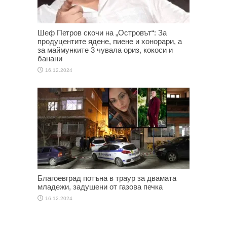
Шеф Петров скочи на „Островът“: За
продуцентите ядене, пиене и хонорари, а
за маймунките 3 чувала ориз, кокоси и
банани
16.12.2024
Благоевград потъна в траур за двамата
младежи, задушени от газова печка
16.12.2024