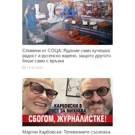
Спомени от СОЦА: Ядяхме само кучешка
радост и русенско варено, защото другото
беше само с връзки
17.12.2024
Мартин Карбовски: Телевизиите съсипаха