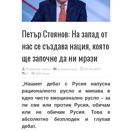
Петър Стоянов: На запад от
нас се създава нация, която
ще започне да ни мрази
Posted by:
admin
in
Коментари
01.06.2022
0
209 Views
„Нашият дебат с Русия напусна
рационалното русло и минава в
едно чисто емоционално русло – за
ли сме или против Русия, обичам
или не обичам Русия. Това е
абсолютно безплоден и глупав
дебат.