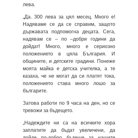
лева.
„Да. 300 лева за цял месец. Много е!
Надяваме се да се справим, защото
държавата подпомогна децата. Сега,
надявам се – по –добри години да
дойдат! Много, много е сериозно
положението в цяла България. И
общините, и детските градини. Понеже
моята майка е детска учителка, а те
казаха, че не могат да си платят тока,
положението става много лошо за
българите.
Затова работи по 9 часа на ден, но се
тревожи за бъдещето.
„Надеждите ни са на всичките хора
заплатите да бъдат увеличени, да
дойде по-добро бъдеще за нашите