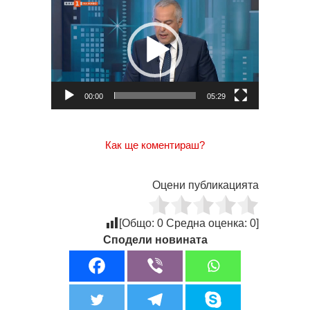
00:00
05:29
Как ще коментираш?
Оцени публикацията
[Общо:
0
Средна оценка:
0
]
Сподели новината