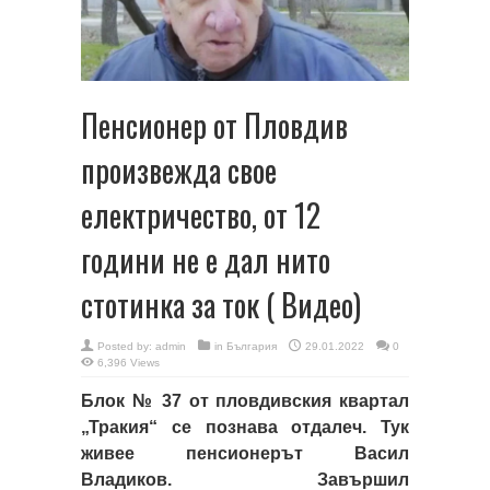
Пенсионер от Пловдив
произвежда свое
електричество, от 12
години не е дал нито
стотинка за ток ( Видео)
Posted by:
admin
in
България
29.01.2022
0
6,396 Views
Блок № 37 от пловдивския квартал
„Тракия“ се познава отдалеч. Тук
живее пенсионерът Васил
Владиков. Завършил