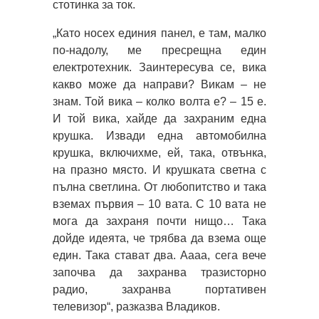
стотинка за ток.
„Като носех единия панел, е там, малко
по-надолу, ме пресрещна един
електротехник. Заинтересува се, вика
какво може да направи? Викам – не
знам. Той вика – колко волта е? – 15 е.
И той вика, хайде да захраним една
крушка. Извади една автомобилна
крушка, включихме, ей, така, отвънка,
на празно място. И крушката светна с
пълна светлина. От любопитство и така
вземах първия – 10 вата. С 10 вата не
мога да захраня почти нищо… Така
дойде идеята, че трябва да взема още
един. Така стават два. Аааа, сега вече
започва да захранва тразисторно
радио, захранва портативен
телевизор“, разказва Владиков.