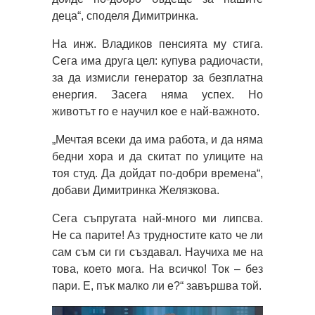
деца“, споделя Димитринка.
На инж. Владиков пенсията му стига.
Сега има друга цел: купува радиочасти,
за да измисли генератор за безплатна
енергия. Засега няма успех. Но
животът го е научил кое е най-важното.
„Мечтая всеки да има работа, и да няма
бедни хора и да скитат по улиците на
тоя студ. Да дойдат по-добри времена“,
добави Димитринка Желязкова.
Сега съпругата най-много ми липсва.
Не са парите! Аз трудностите като че ли
сам съм си ги създавал. Научиха ме на
това, което мога. На всичко! Ток – без
пари. Е, пък малко ли е?“ завършва той.
Видео