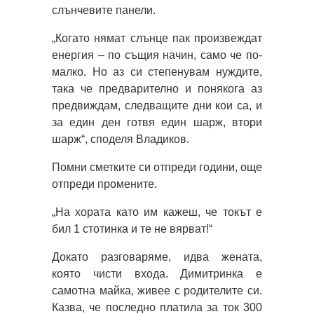
слънчевите панели.
„Когато нямат слънце пак произвеждат
енергия – по същия начин, само че по-
малко. Но аз си степенувам нуждите,
така че предварително и понякога аз
предвиждам, следващите дни кои са, и
за един ден готвя един шарж, втори
шарж“, споделя Владиков.
Помни сметките си отпреди години, още
отпреди промените.
„На хората като им кажеш, че токът е
бил 1 стотинка и те не вярват!“
Докато разговаряме, идва жената,
която чисти входа. Димитринка е
самотна майка, живее с родителите си.
Казва, че последно платила за ток 300