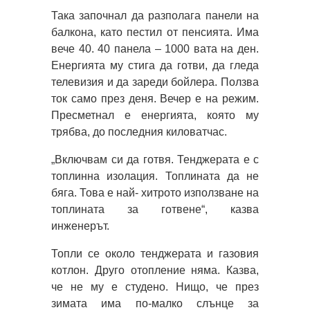
Така започнал да разполага панели на
балкона, като пестил от пенсията. Има
вече 40. 40 панела – 1000 вата на ден.
Енергията му стига да готви, да гледа
телевизия и да зареди бойлера. Ползва
ток само през деня. Вечер е на режим.
Пресметнал е енергията, която му
трябва, до последния киловатчас.
„Включвам си да готвя. Тенджерата е с
топлинна изолация. Топлината да не
бяга. Това е най- хитрото използване на
топлината за готвене“, казва
инженерът.
Топли се около тенджерата и газовия
котлон. Друго отопление няма. Казва,
че не му е студено. Нищо, че през
зимата има по-малко слънце за