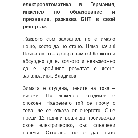
електроавтоматика в Германия,
инженер по образование и
призвание, разказва БНТ в свой
репортаж.
„Каквото съм захванал, не е имало
нещо, което да не стане. Няма начин!
Почна ли го – довършвам го! Колкото и
абсурдно да е, колкото и невъзможно
да е. Крайният резултат е ясен“,
заявява инж. Владиков.
Зимата е студена, цените на тока –
високи. Но инженер Владиков е
спокоен. Навремето той се прочу с
това, че се отказа от енергото. Още
преди 12 години реши да произвежда
свое електричество, със слънчеви
панели. Оттогава не е дал нито