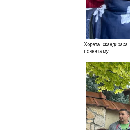
Хората скандираха
появата му