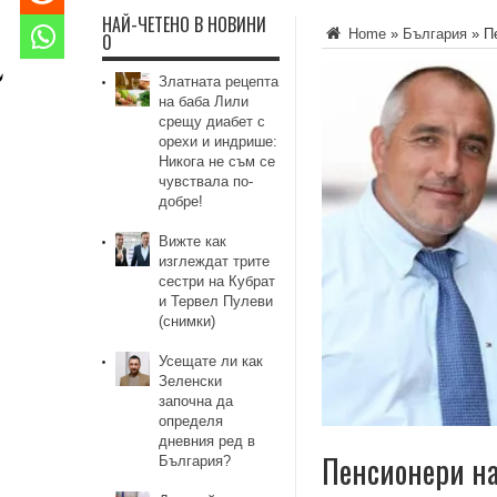
НАЙ-ЧЕТЕНО В НОВИНИ
Home
»
България
»
П
0
Златната рецепта
на баба Лили
срещу диабет с
орехи и индрише:
Никога не съм се
чувствала по-
добре!
Вижте как
изглеждат трите
сестри на Кубрат
и Тервел Пулеви
(снимки)
Усещате ли как
Зеленски
започна да
определя
дневния ред в
Пенсионери на
България?