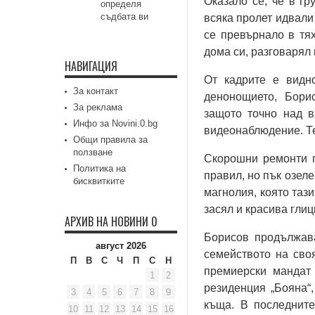
Оказало се, че в г
определя
съдбата ви
всяка пролет идвали
се превърнало в тя
дома си, разговарял 
НАВИГАЦИЯ
От кадрите е видн
За контакт
денонощието, Бори
За реклама
защото точно над в
Инфо за Novini.0.bg
видеонаблюдение. Те
Общи правила за
ползване
Скорошни ремонти п
Политика на
правил, но пък озел
бисквитките
магнолия, която тази
засял и красива глиц
АРХИВ НА НОВИНИ 0
Борисов продължав
август 2026
семейството на сво
П
В
С
Ч
П
С
Н
премиерски мандат
1
2
резиденция „Бояна“,
3
4
5
6
7
8
9
къща. В последните
10
11
12
13
14
15
16