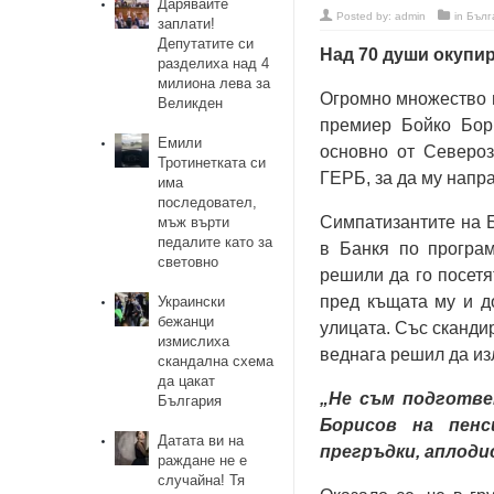
Дарявайте
Posted by:
admin
in
Бълг
заплати!
Депутатите си
Над 70 души окупир
разделиха над 4
милиона лева за
Огромно множество 
Великден
премиер Бойко Бор
Емили
основно от Североз
Тротинетката си
ГЕРБ, за да му напр
има
последовател,
Симпатизантите на 
мъж върти
педалите като за
в Банкя по програ
световно
решили да го посетя
пред къщата му и д
Украински
бежанци
улицата. Със скандир
измислиха
веднага решил да изл
скандална схема
да цакат
„Не съм подготвен
България
Борисов на пенс
Датата ви на
прегръдки, аплоди
раждане не е
случайна! Тя