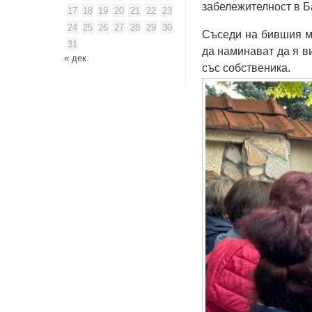
забележителност в Б
17
18
19
20
21
22
23
24
25
26
27
28
29
30
Съседи на бившия ми
31
да наминават да я в
« дек.
със собственика.