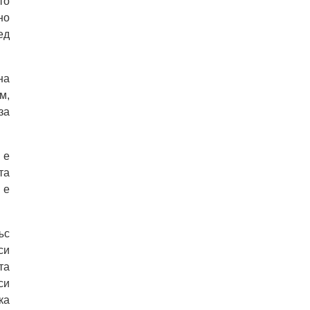
то
но
ед
на
м,
за
 е
та
 е
ъс
си
та
си
ка