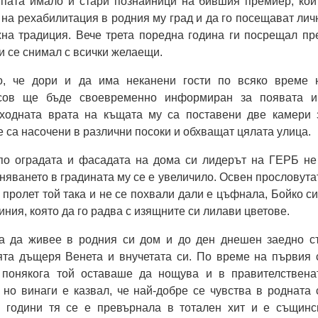
рупата имало и стари познайници на бившия премиер, кои
 на рехабилитация в родния му град и да го посещават лич
хна традиция. Вече трета поредна година ги посрещал пр
и се снимал с всички желаещи.
о, че дори и да има неканени гости по всяко време 
сов ще бъде своевременно информиран за появата и
ходната врата на къщата му са поставени две камери 
 са насочени в различни посоки и обхващат цялата улица.
о оградата и фасадата на дома си лидерът на ГЕРБ не
еняването в градината му се е увеличило. Освен прословута
 пролет той така и не се похвали дали е цъфнала, Бойко си
иния, която да го радва с изящните си лилави цветове.
а да живее в родния си дом и до ден днешен заедно с
ята дъщеря Венета и внучетата си. По време на първия 
 понякога той оставаше да нощува и в правителствена
 но винаги е казвал, че най-добре се чувства в родната 
 години тя се е превърнала в тотален хит и е същинс