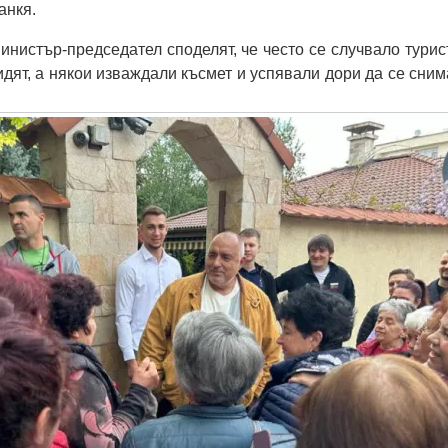
анкя.
нистър-председател споделят, че често се случвало турис
идят, а някои изваждали късмет и успявали дори да се сним