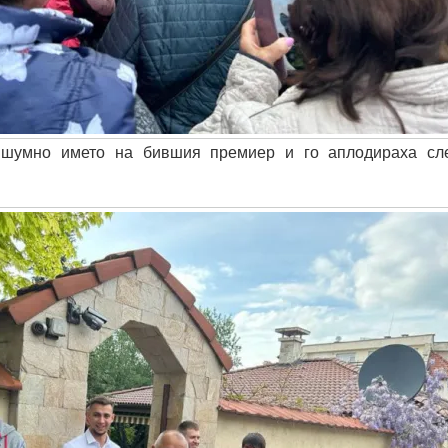
 шумно името на бившия премиер и го аплодираха сл