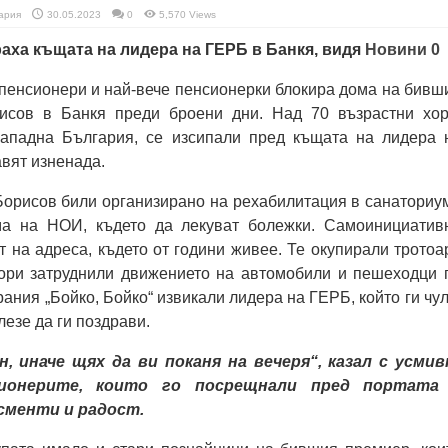
ария
30.05.2023
0
5,570 Views
аха къщата на лидера на ГЕРБ в Банкя, видя
Новини 0
пенсионери и най-вече пенсионерки блокира дома на бивш
исов в Банкя преди броени дни. Над 70 възрастни хор
ападна България, се изсипали пред къщата на лидера 
авят изненада.
Борисов били организирано на рехабилитация в санаториу
ма на НОИ, където да лекуват болежки. Самоинициатив
т на адреса, където от години живее. Те окупирали тротоа
ори затруднили движението на автомобили и пешеходци 
ания „Бойко, Бойко“ извикали лидера на ГЕРБ, който ги чул
езе да ги поздрави.
, иначе щях да ви поканя на вечеря“, казал с усмив
ионерите, които го посрещнали пред портата
сменти и радост.