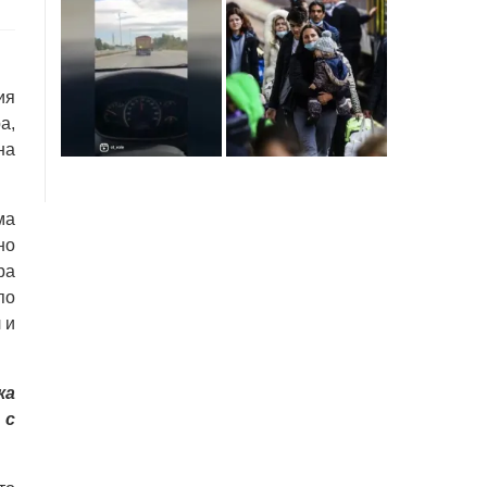
ия
а,
на
ма
но
ра
по
 и
ка
 с