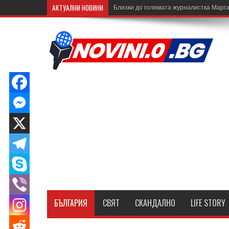
АКТУАЛНИ НОВИНИ
Близки до голямата журналистка Марга
БЪЛГАРИЯ
СВЯТ
СКАНДАЛНО
LIFE STORY