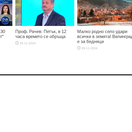
 30
Проф. Рачев: Петък, в 12
Малко родно село удари
т“
часа времето се обръща
всички в земята! Велингра
е за бедняци
26.11.2024
26.11.2024