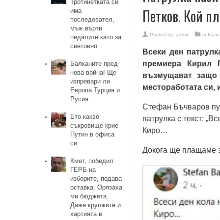
Тротинетката си
Петков. Кой п
има
последовател,
мъж върти
Posted by:
admin
in
Бълг
педалите като за
световно
Всеки ден патрулк
премиера Кирил П
Балканите пред
нова война! Ще
възмущават защо 
изпревари ли
местоработата си, и
Европа Турция и
Русия
Стефан Бъчваров пуб
Ето какво
патрулка с текст: „В
съкровище крие
Киро…
Путин в офиса
си:
Докога ще плащаме з
Кмет, победил
ГЕРБ на
изборите, подава
оставка: Орязаха
ми бюджета.
Даже крушките и
хартията в