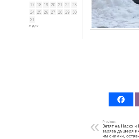
17
18
19
20
21
22
23
24
25
26
27
28
29
30
31
« дек.
Previous:
Зетят на Наско и
заряза дъщеря им
им снимки, остави