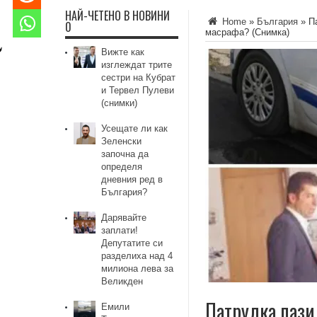
НАЙ-ЧЕТЕНО В НОВИНИ
Home
»
България
»
П
0
масрафа? (Снимка)
Вижте как
изглеждат трите
сестри на Кубрат
и Тервел Пулеви
(снимки)
Усещате ли как
Зеленски
започна да
определя
дневния ред в
България?
Дарявайте
заплати!
Депутатите си
разделиха над 4
милиона лева за
Великден
Патрулка пази
Емили