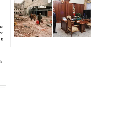
на
се
 в
а