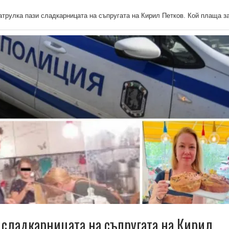
атрулка пази сладкарницата на съпругата на Кирил Петков. Кой плаща з
 сладкарницата на съпругата на Кирил