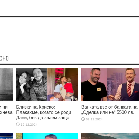
ЕСНО
и ни
Близки на Криско:
Ванката взе от банката на
ихнева
Плакахме, когато се роди
„Сделка или не“ 5500 лв.
Дани, без да знаем защо
02.12.2024
16.12.2024