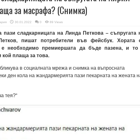
лаща за масрафа? (Снимка)
ария
30.01.2022
0
89 Views
а пази сладкарницата на Линда Петкова – съпругата 
етков, пишат потребители във фейсбук. Хората 
е необходимо премиершата да бъде пазена, и то
 кой плаща за това.
ликува в социалната мрежа и снимка на въпросната
секи ден кола на жандармерията пази пекарната на жената н
а тея?“