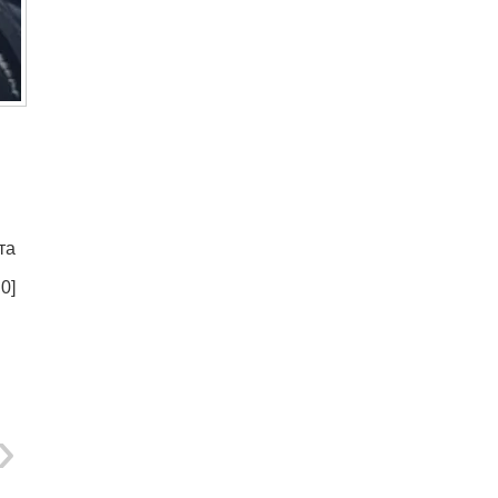
та
:
0
]