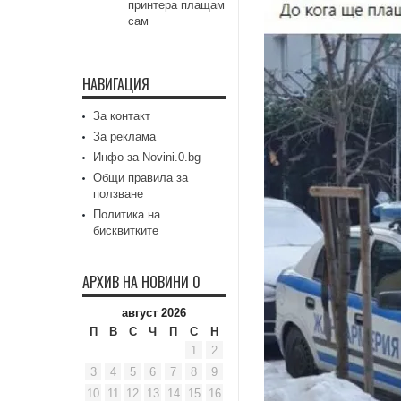
принтера плащам
сам
НАВИГАЦИЯ
За контакт
За реклама
Инфо за Novini.0.bg
Общи правила за
ползване
Политика на
бисквитките
АРХИВ НА НОВИНИ 0
август 2026
П
В
С
Ч
П
С
Н
1
2
3
4
5
6
7
8
9
10
11
12
13
14
15
16