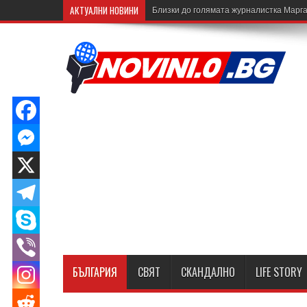
АКТУАЛНИ НОВИНИ
Близки до голямата журналистка Марга
БЪЛГАРИЯ
СВЯТ
СКАНДАЛНО
LIFE STORY