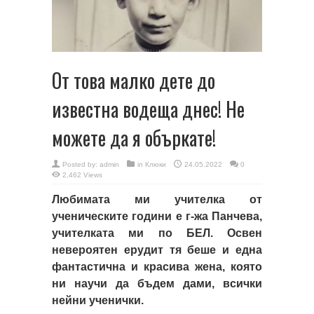
От това малко дете до
известна водеща днес! Не
можете да я объркате!
Posted by:
admin
in
Клюки
24.05.2022
0
2,462 Views
Любимата ми учителка от
ученическите години е г-жа Панчева,
учителката ми по БЕЛ. Освен
невероятен ерудит тя беше и една
фантастична и красива жена, която
ни научи да бъдем дами, всички
нейни ученички.