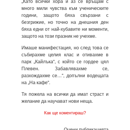
„Като всички хора и аз се връщам с
много мили чувства към ученическите
години, защото бяха свързани с
безгрижие, но точно на днешния ден
бяха едни от най-хубавите ни моменти,
защото на този празник не учехме.
Имаше манифестация, но след това се
събирахме целия клас и отивахме в
парк „Кайлъка“, с който се гордее цял
Плевен. Забавлявахме се,
разхождахме се…“, допълни водещата
на „На кафе“.
Тя пожела на всички да имат страст и
желание да научават нови неща.
Как ще коментираш?
Оцени публикацията