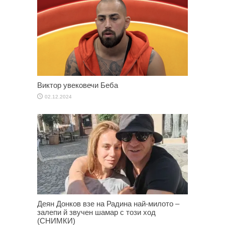
Виктор увековечи Беба
02.12.2024
Деян Донков взе на Радина най-милото –
залепи й звучен шамар с този ход
(СНИМКИ)