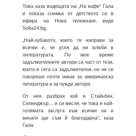
Това каза водещата на „На кафе“ Гала
и показа снимка от детството си в
ефира на Нова телевизия, видя
Sofia24.bg.
„Най-хубавото, което тя направи за
всички е, че успя да ни влюби в
литературата. По мое време
задължителните автори са част от тези,
които и сега са задължителни, но не се
говореше почти никак за американска
литература и за чужди автори.
От нея разбрах кой е Стайнбек,
Селинджър… и си мисля, че това е най-
голямата заслуга към всички ни и
винаги ще съм й благодарна“, каза
Гала.