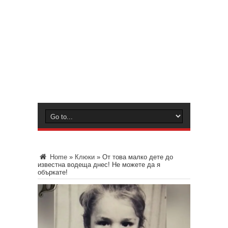
Home
»
Клюки
»
От това малко дете до
известна водеща днес! Не можете да я
объркате!