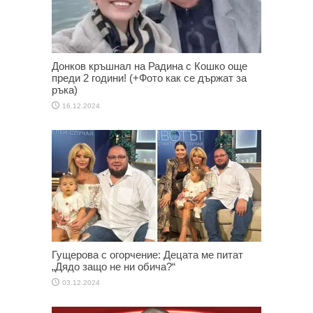
Донков кръшнал на Радина с Кошко още
преди 2 години! (+Фото как се държат за
ръка)
16.12.2024
Гущерова с огорчение: Децата ме питат
„Дядо защо не ни обича?“
03.12.2024