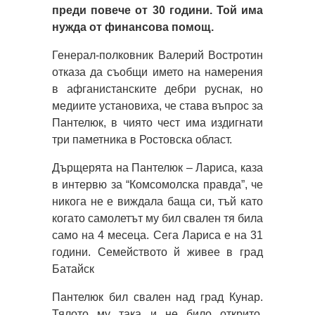
преди повече от 30 години. Той има
нужда от финансова помощ.
Генерал-полковник Валерий Востротин
отказа да съобщи името на намерения
в афганистанските дебри руснак, но
медиите установиха, че става въпрос за
Пантелюк, в чиято чест има издигнати
три паметника в Ростовска област.
Дърщерята на Пантелюк – Лариса, каза
в интервю за “Комсомолска правда”, че
никога не е виждала баща си, тъй като
когато самолетът му бил свален тя била
само на 4 месеца. Сега Лариса е на 31
години. Семейството й живее в град
Батайск
Пантелюк бил свален над град Кунар.
Тялото му така и не било открито.