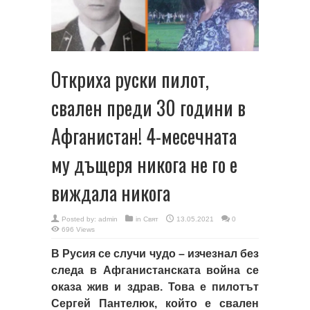
Откриха руски пилот,
свален преди 30 години в
Афганистан! 4-месечната
му дъщеря никога не го е
виждала никога
Posted by:
admin
in
Свят
13.05.2021
0
696 Views
В Русия се случи чудо – изчезнал без
следа в Афганистанската война се
оказа жив и здрав. Това е пилотът
Сергей Пантелюк, който е свален