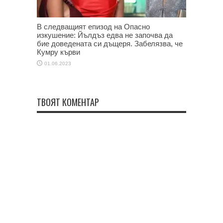
В следващият епизод на Опасно
изкушение: Йълдъз едва не започва да
бие доведената си дъщеря. Забелязва, че
Кумру кърви
01.06.2023
ТВОЯТ КОМЕНТАР