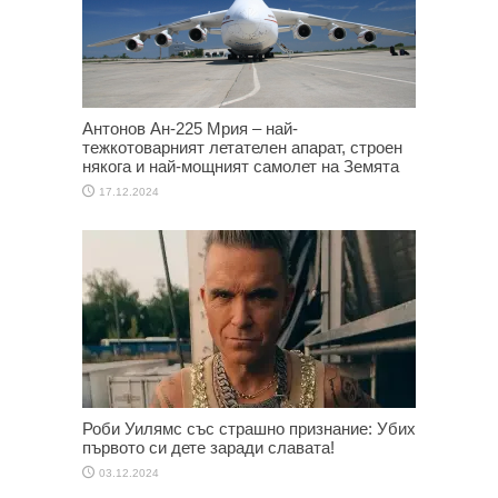
Антонов Ан-225 Мрия – най-
тежкотоварният летателен апарат, строен
някога и най-мощният самолет на Земята
17.12.2024
Роби Уилямс със страшно признание: Убих
първото си дете заради славата!
03.12.2024