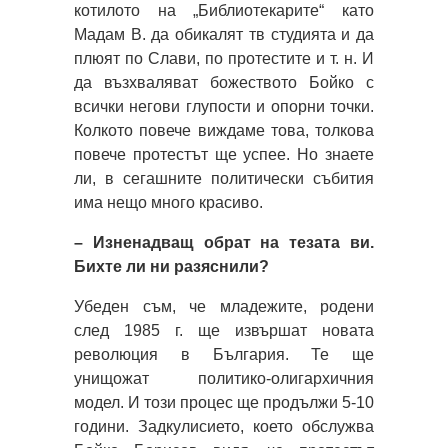
котилото на „Библиотекарите“ като
Мадам В. да обикалят тв студията и да
плюят по Слави, по протестите и т. н. И
да възхваляват божеството Бойко с
всички негови глупости и опорни точки.
Колкото повече виждаме това, толкова
повече протестът ще успее. Но знаете
ли, в сегашните политически събития
има нещо много красиво.
– Изненадващ обрат на тезата ви.
Бихте ли ни разяснили?
Убеден съм, че младежите, родени
след 1985 г. ще извършат новата
революция в България. Те ще
унищожат политико-олигархичния
модел. И този процес ще продължи 5-10
години. Задкулисието, което обслужва