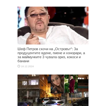
Шеф Петров скочи на „Островът“: За
продуцентите ядене, пиене и хонорари, а
за маймунките 3 чувала ориз, кокоси и
банани
16.12.2024