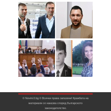
© Novini.0.bg © Всички права запазени! Кражбата на
материали се наказва според българското
законодателство.