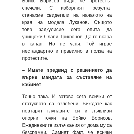
Бойко Борисов видя, че протестът
спечели. С изборният резултат
станахме свидетели на началото на
края на модела Луканов. Същото
това задкулисие сега опита да
унищожи Слави Трифонов. Да го вкара
в капан. Но не успя. Той играе
нестандартно и правилно в полза на
протестите.
– Имате предвид с решението да
върне мандата за съставяне на
кабинет
Точно така. И затова сега всички от
статуквото са озлобени. Виждате как
повтарят глупавите си и лъжливи
опорни точки на Бойко Борисов.
Ежедневните излъчвания от дома му са
безсрамни. Самият факт, че всички