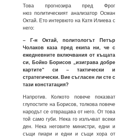
Това прогнозира пред Фрог
нюз политическият анализатор Осман
Октай. Ето интервюто на Катя Илиева с
него:
– Г-н Октай, политологът Петър
Чолаков каза пред екипа ни, че с
ежедневните включвания от къщата
си, Бойко Борисов „изиграва добре
картите“ си – тактически и
стратегически. Вие съгласен ли сте с
тази констатация?
Напротив. Колкото повече показват
глупостите на Борисов, толкова повече
народът се отвращава от него. От това
той само губи. Нека го излъчват всеки
ден. Нека неговите министри, едни и
същи пиари и едни и същи хора от