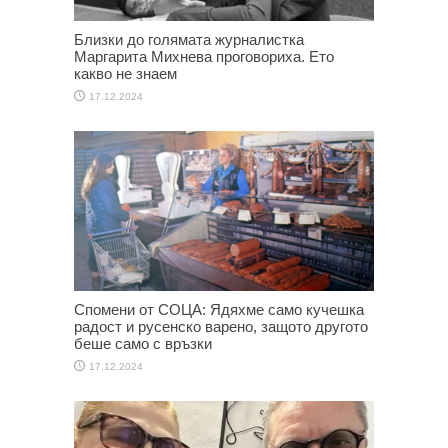
Близки до голямата журналистка
Маргарита Михнева проговориха. Ето
какво не знаем
17.12.2024
Спомени от СОЦА: Ядяхме само кучешка
радост и русенско варено, защото другото
беше само с връзки
17.12.2024