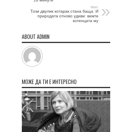
16 минути
Next:
Този двулик котарак стана баща. И
природата отново удиви: вижте
котенцата му
ABOUT ADMIN
МОЖЕ ДА ТИ Е ИНТЕРЕСНО