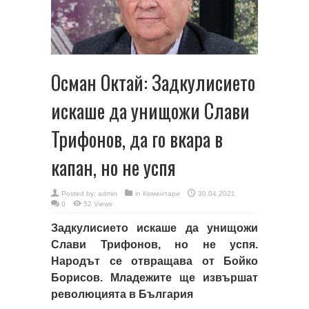
Осман Октай: Задкулисието
искаше да унищожи Слави
Трифонов, да го вкара в
капан, но не успя
Posted by:
admin
in
Коментари
30.04.2021
0
52 Views
Задкулисието искаше да унищожи
Слави Трифонов, но не успя.
Народът се отвращава от Бойко
Борисов. Младежите ще извършат
революцията в България