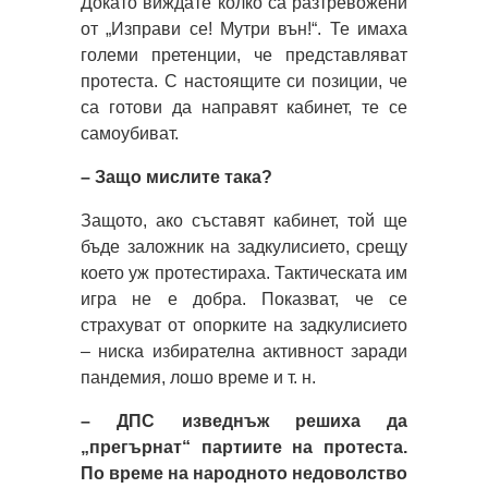
Докато виждате колко са разтревожени
от „Изправи се! Мутри вън!“. Те имаха
големи претенции, че представляват
протеста. С настоящите си позиции, че
са готови да направят кабинет, те се
самоубиват.
– Защо мислите така?
Защото, ако съставят кабинет, той ще
бъде заложник на задкулисието, срещу
което уж протестираха. Тактическата им
игра не е добра. Показват, че се
страхуват от опорките на задкулисието
– ниска избирателна активност заради
пандемия, лошо време и т. н.
– ДПС изведнъж решиха да
„прегърнат“ партиите на протеста.
По време на народното недоволство