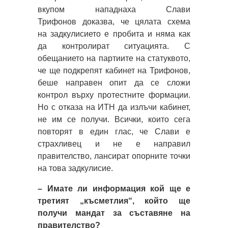
вкупом нападнаха Слави
Трифонов доказва, че цялата схема
на задкулисието е пробита и няма как
да контролират ситуацията. С
обещанието на партиите на статуквото,
че ще подкрепят кабинет на Трифонов,
беше направен опит да се сложи
контрол върху протестните формации.
Но с отказа на ИТН да излъчи кабинет,
не им се получи. Всички, които сега
повторят в един глас, че Слави е
страхливец и не е направил
правителство, лансират опорните точки
на това задкулисие.
– Имате ли информация кой ще е
третият „късметлия“, който ще
получи мандат за съставяне на
правителство?