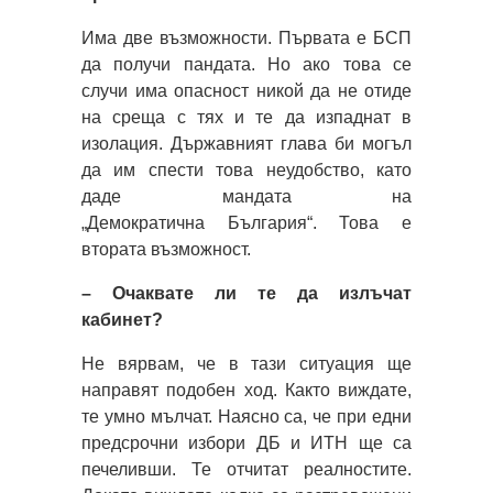
Има две възможности. Първата е БСП
да получи пандата. Но ако това се
случи има опасност никой да не отиде
на среща с тях и те да изпаднат в
изолация. Държавният глава би могъл
да им спести това неудобство, като
даде мандата на
„Демократична България“. Това е
втората възможност.
– Очаквате ли те да излъчат
кабинет?
Не вярвам, че в тази ситуация ще
направят подобен ход. Както виждате,
те умно мълчат. Наясно са, че при едни
предсрочни избори ДБ и ИТН ще са
печеливши. Те отчитат реалностите.