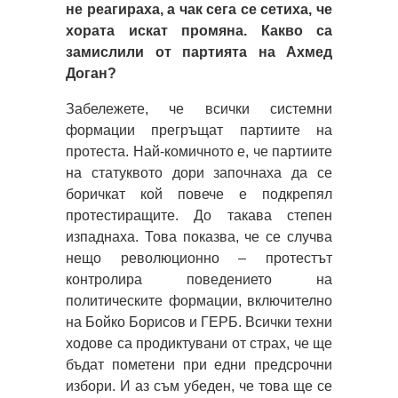
не реагираха, а чак сега се сетиха, че
хората искат промяна. Какво са
замислили от партията на Ахмед
Доган?
Забележете, че всички системни
формации прегръщат партиите на
протеста. Най-комичното е, че партиите
на статуквото дори започнаха да се
боричкат кой повече е подкрепял
протестиращите. До такава степен
изпаднаха. Това показва, че се случва
нещо революционно – протестът
контролира поведението на
политическите формации, включително
на Бойко Борисов и ГЕРБ. Всички техни
ходове са продиктувани от страх, че ще
бъдат пометени при едни предсрочни
избори. И аз съм убеден, че това ще се