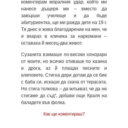
коментирам моралния удар, който ми
нанесе дъщеря ми – вместо да
завърши училище и да бъде
абитуриентка, ще ми ражда дете на 19 г.
Тя днес е жива благодарение на мен, че
я вкарах в клиника за наркомани –
оставаха й месец-два живот.
Сузанита взимаше по-високи хонорари
от моите, но всичко отиваше по казина
и дрога, аз й плащах песните и
клиповете. Стигна дори дотам да се бие
с баба си, искаше да скача от терасата.
Но стига толкова – да млъкват, че да не
стигаме до съд“, добави още Краля на
баладите във фолка.
Как ще коментираш?