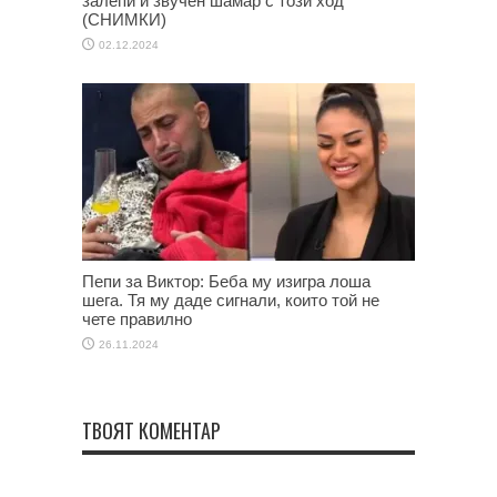
залепи й звучен шамар с този ход
(СНИМКИ)
02.12.2024
Пепи за Виктор: Беба му изигра лоша
шега. Тя му даде сигнали, които той не
чете правилно
26.11.2024
ТВОЯТ КОМЕНТАР