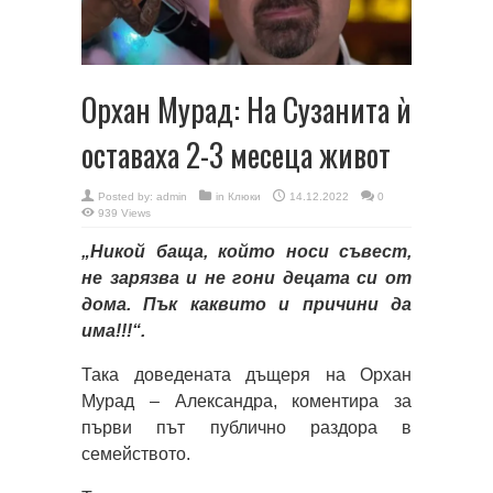
Орхан Мурад: На Сузанита ѝ
оставаха 2-3 месеца живот
Posted by:
admin
in
Клюки
14.12.2022
0
939 Views
„Никой баща, който носи съвест,
не зарязва и не гони децата си от
дома. Пък каквито и причини да
има!!!“.
Така доведената дъщеря на Орхан
Мурад – Александра, коментира за
първи път публично раздора в
семейството.