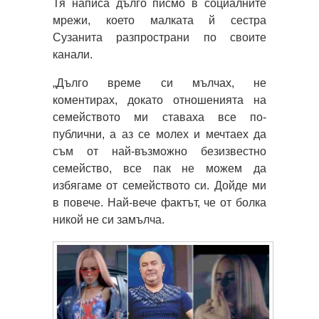
Тя написа дълго писмо в социалните
мрежи, което малката й сестра
Сузанита разпространи по своите
канали.
„Дълго време си мълчах, не
коментирах, докато отношенията на
семейството ми ставаха все по-
публични, а аз се молех и мечтаех да
съм от най-възможно безизвестно
семейство, все пак не можем да
избягаме от семейството си. Дойде ми
в повече. Най-вече фактът, че от болка
никой не си замълча.