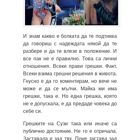
И знам какво е болката да те подтиква
да говориш с надеждата някой да те
разбере и да ти влезе в положение. И
все пак не е правилно. Това са лични
отношения. Всеки прави грешки. Факт.
Всеки взима грешни решения в живота.
Гнусно е да го коментирам, но вече не
може и да се мълчи. Майка ми има
грешки, така е. Но една грешка, която
не е допускала, е да предаде човека до
себе си.
Грешките на Сузи така или иначе са
публично достояние. Не го е отричала.
Заставала е зад тях. Поне застава зад