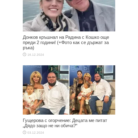
Донков кръшнал на Радина с Кошко още
преди 2 години! (+Фото как се държат за
ръка)
16.12.2024
Гущерова с огорчение: Децата ме питат
„Дядо защо не ни обича?“
03.12.2024