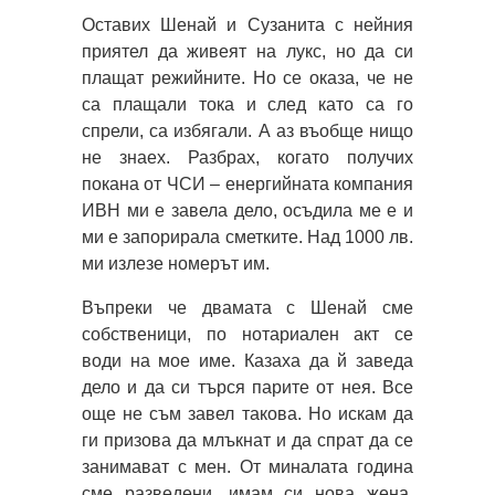
Оставих Шенай и Сузанита с нейния
приятел да живеят на лукс, но да си
плащат режийните. Но се оказа, че не
са плащали тока и след като са го
спрели, са избягали. А аз въобще нищо
не знаех. Разбрах, когато получих
покана от ЧСИ – енергийната компания
ИВН ми е завела дело, осъдила ме е и
ми е запорирала сметките. Над 1000 лв.
ми излезе номерът им.
Въпреки че двамата с Шенай сме
собственици, по нотариален акт се
води на мое име. Казаха да й заведа
дело и да си търся парите от нея. Все
още не съм завел такова. Но искам да
ги призова да млъкнат и да спрат да се
занимават с мен. От миналата година
сме разведени, имам си нова жена,