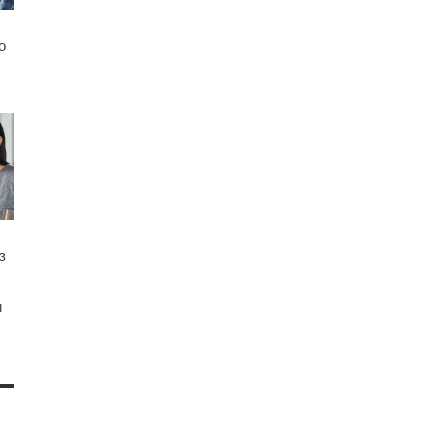
о
з
и