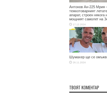
Антонов Ан-225 Мрия –
тежкотоварният летат
апарат, строен някога 
мощният самолет на З
17.12.2024
Шумахер ще се омъжв
26.11.2024
ТВОЯТ КОМЕНТАР