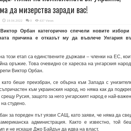
ма да мизерства заради вас!
19.04.2022
0
437 Views
 Виктор Орбан категорично спечели новите избори
вната причина е отказът му да въвлече Унгария в
на този етап са единствените държави – членки на ЕС, кои
йна оръжие. Това очевидно се харесва на унгарския народ
крепи Виктор Орбан.
 като беше преизбран, се обърна към Запада с унизител
е съпричастен към украинския народ, но няма как да подкре
 срещу Русия, защото за него унгарският народ е най-важен
 на студено.
бан за пореден път уязви САЩ, като заяви, че няма да све
американска администрация. Както е известно, той бе
мп и не искаше Джо Байдън да идва на власт.