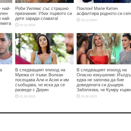
 най-
Роби Уилямс със страшно
Поклон! Миле Китич
елен
признание: Убих първото си
асфалтира родното си сел
и най-
дете заради славата!
03.12.2024
емята
03.12.2024
а
В следващият епизод на
В следващият епизод на
Мрежа от лъжи: Волкан
Опасно изкушение: Йълдъ
посещава Али и Асия и им
едва не започва да бие
съобщава, че иска да се
доведената си дъщеря.
разведе с Дерин
Забелязва, че Кумру кърв
01.06.2023
01.06.2023