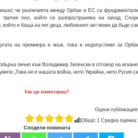
пишат, че различията между Орбан и ЕС са фундаменталн
 третия пол, който се разпространява на запад. Спор
, който е баща на пет деца, любовният акт може да бъде са
угата на премиера е мъж, това е недопустимо за Орбан
 обърна лично към Володимир Зеленски в отговор на искане
мите „Това не е нашата война, нито Украйна, нито Русия са
Как ще коментираш?
Оцени публикация
[Общо:
1
Средна оценка
Сподели новината