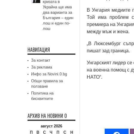
кризата в
Украйна ще има
В Унгария медиите 
два варианта за
Той има проблем с
България – един
лош и един по-
премиера на Унгария
лош
между мъж и жена.
„В Люксембург съпр
НАВИГАЦИЯ
пишат зад граница.
За контакт
Унгарският лидер се
За реклама
на военна помощ с ду
Инфо за Novini.0.bg
НАТО“.
Общи правила за
ползване
Политика на
бисквитките
АРХИВ НА НОВИНИ 0
август 2026
П
В
С
Ч
П
С
Н