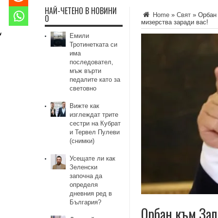
НАЙ-ЧЕТЕНО В НОВИНИ
Home
»
Свят
»
Орбан 
0
мизерства заради вас!
Емили
Тротинетката си
има
последовател,
мъж върти
педалите като за
световно
Вижте как
изглеждат трите
сестри на Кубрат
и Тервел Пулеви
(снимки)
Усещате ли как
Зеленски
започна да
определя
дневния ред в
България?
Орбан към Зап