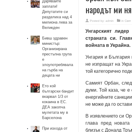
Дарявайте
народът ми ня
заплати!
Депутатите си
разделиха над 4
Posted by:
admin
in
Свят
милиона лева за
Великден
Унгарският лидер
страната си. Гла
Бивш здравен
министър:
войната в Украйна.
Организирана
престъпна група
Унгария и България 
е
не изпращат на Укра
злоупотребявала
на гърба на
той категорично под
децата ни
Самият Орбан, след
Ето кой
думи. Той каза, че 
български бандит
вкарвал 1/3 от
енергийните санкции
кокаина в ЕС.
не може да го остави
ДЕА закопча
мулетата му в
В изявлението си Ор
Барселона
глава пред новата 
При изхода от
близък с Доналд Тръ