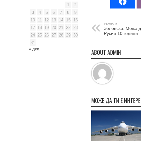
1
2
3
4
5
6
7
8
9
10
11
12
13
14
15
16
Previous:
17
18
19
20
21
22
23
Зеленски: Може д
Русия 10 години
24
25
26
27
28
29
30
31
« дек.
ABOUT ADMIN
МОЖЕ ДА ТИ Е ИНТЕР