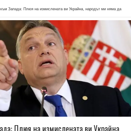
към Запада: Плюя на измислената ви Украйна, народът ми няма да
ада: Плюя на измислената ви Украйна,