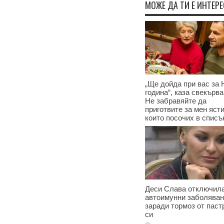
МОЖЕ ДА ТИ Е ИНТЕР
„Ще дойда при вас за 
година“, каза свекърва
Не забравяйте да
приготвите за мен ясти
които посочих в списъ
17.12.2024
Деси Слава отключила
автоимунни заболява
заради тормоз от паст
си