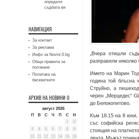
определя
съдбата ви
НАВИГАЦИЯ
За контакт
За реклама
„Вчера отишли съд
Инфо за Novini.0.bg
разправяли няколко 
Общи правила за
ползване
Името на Марин Тод
Политика на
бисквитките
година той блъсна 
Струйно, а пешеход
черен „Мерцедес“ G
АРХИВ НА НОВИНИ 0
до Белокопитово.
август 2026
П
В
С
Ч
П
С
Н
Към 18.15 на 8 юни
1
2
със софийска регис
3
4
5
6
7
8
9
стоящия на платното
10
11
12
13
14
15
16
лента. Мъжът почина