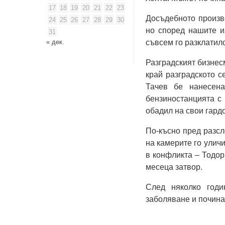
17
18
19
20
21
22
23
Досъдебното произв
24
25
26
27
28
29
30
но според нашите и
31
« дек.
съвсем го разклатил
Разградският бизнес
край разградското с
Тачев бе нанесена
бензиностанцията с 
обадил на свои гардо
По-късно пред разсл
на камерите го улич
в конфликта – Тодор
месеца затвор.
След няколко годи
заболяване и почина