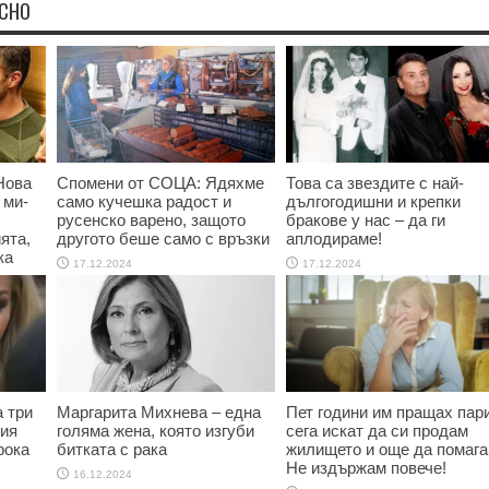
ЕСНО
Нова
Спомени от СОЦА: Ядяхме
Това са звездите с най-
 ми-
само кучешка радост и
дългогодишни и крепки
русенско варено, защото
бракове у нас – да ги
ята,
другото беше само с връзки
аплодираме!
ка
17.12.2024
17.12.2024
 три
Маргарита Михнева – една
Пет години им пращах пари
ния
голяма жена, която изгуби
сега искат да си продам
рока
битката с рака
жилището и още да помага
Не издържам повече!
16.12.2024