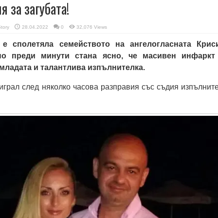
 за загубата!
Story
28.04.2022
0
32,076 Views
 е сполетяла семейството на ангелогласната Крис
но преди минути стана ясно, че масивен инфаркт
младата и талантлива изпълнителка.
играл след няколко часова разправия със съдия изпълните