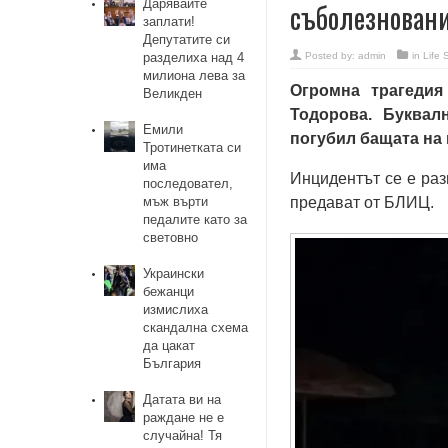
Дарявайте
съболезнования
заплати!
Депутатите си
разделиха над 4
Posted by:
admin
in
Life 
милиона лева за
Огромна трагедия
Великден
Тодорова. Буквал
Емили
погубил бащата на 
Тротинетката си
има
Инцидентът се е раз
последовател,
мъж върти
предават от БЛИЦ.
педалите като за
световно
Украински
бежанци
измислиха
скандална схема
да цакат
България
Датата ви на
раждане не е
случайна! Тя