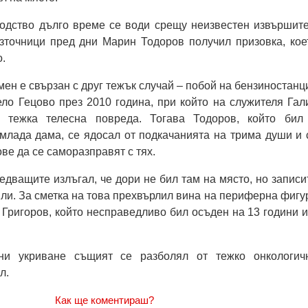
одство дълго време се води срещу неизвестен извършите
зточници пред дни Марин Тодоров получил призовка, кое
о.
мен е свързан с друг тежък случай – побой на бензиностанц
ело Гецово през 2010 година, при който на служителя Гал
 тежка телесна повреда. Тогава Тодоров, който бил
млада дама, се ядосал от подкачанията на трима души и 
ве да се саморазправят с тях.
едващите излъгал, че дори не бил там на място, но записи
или. За сметка на това прехвърлил вина на периферна фигу
 Григоров, който несправедливо бил осъден на 13 години и
ни укриване същият се разболял от тежко онкологич
л.
Как ще коментираш?