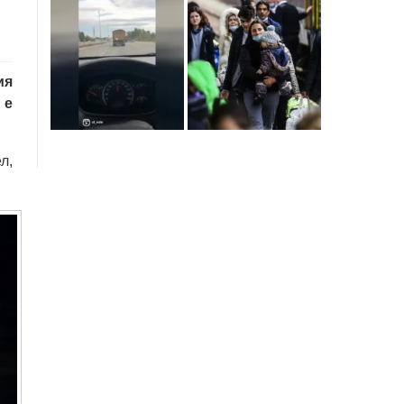
ия
 е
л,