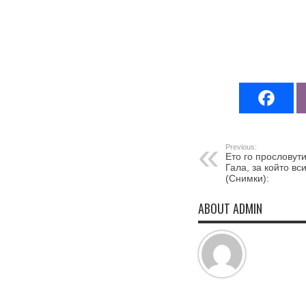
Previous:
Ето го прословути
Гала, за който вс
(Снимки):
ABOUT ADMIN