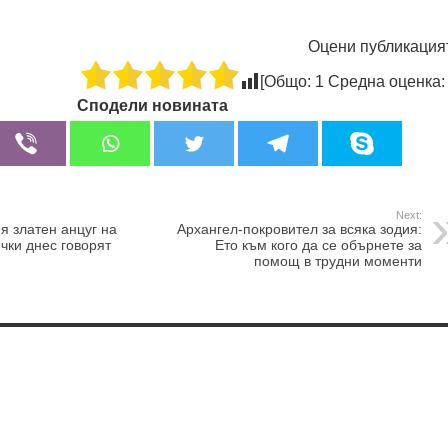
Оцени публикация
[Общо:
1
Средна оценка
Сподели новината
Next:
я златен анцуг на
Архангел-покровител за всяка зодия:
ички днес говорят
Ето към кого да се обърнете за
помощ в трудни моменти