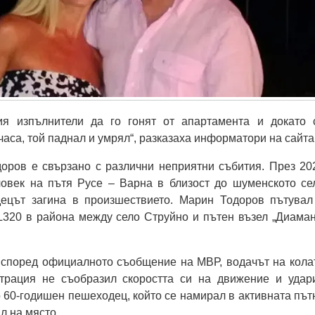
ия изпълнители да го гонят от апартамента и докато 
часа, той паднал и умрял“, разказаха информатори на сайта
оров е свързано с различни неприятни събития. През 20
човек на пътя Русе – Варна в близост до шуменското се
ецът загина в произшествието. Марин Тодоров пътувал
L320 в района между село Струйно и пътен възел „Диаман
, според официалното съобщение на МВР, водачът на кола
трация не съобразил скоростта си на движение и удар
 60-годишен пешеходец, който се намирал в активната път
л на място.