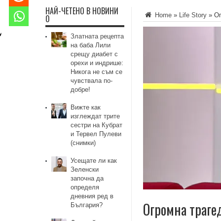
НАЙ-ЧЕТЕНО В НОВИНИ
Home
»
Life Story
»
Ог
0
Златната рецепта
на баба Лили
срещу диабет с
орехи и индрише:
Никога не съм се
чувствала по-
добре!
Вижте как
изглеждат трите
сестри на Кубрат
и Тервел Пулеви
(снимки)
Усещате ли как
Зеленски
започна да
определя
дневния ред в
Огромна траге
България?