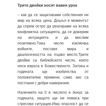
Трите двойки носят важен урок
– как да се защитаваме собствения ни
мир на всяка цена. Дошъл е моментът
да спрем остро да реагираме на всяка
конфликтна ситуацията, да се доверим
на интуицията и да мислим
позитивно.Това число изключва
войните, поставя мира и
диалогичността на първо място.Трите
двойки са библейското число, което
носи вярата в Божественото. Затова и
годината ще изобилства от
положителни промени, само ако са
постлани с добри намерения.
Наличието на 0 в числото е бонус за
годината, защото ще ни помага при
стресови ситуации.Има опасност да се