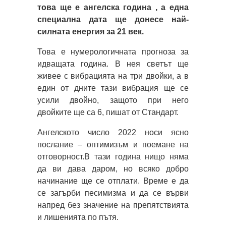
това ще е ангелска година , а една
специална дата ще донесе най-
силната енергия за 21 век.
Това е нумерологичната прогноза за
идващата година. В нея светът ще
живее с вибрацията на три двойки, а в
един от дните тази вибрация ще се
усили двойно, защото при него
двойките ще са 6, пишат от Стандарт.
Ангелското число 2022 носи ясно
послание – оптимизъм и поемане на
отговорност.В тази година нищо няма
да ви дава даром, но всяко добро
начинание ще се отплати. Време е да
се загърби песимизма и да се върви
напред без значение на препятствията
и лишенията по пътя.