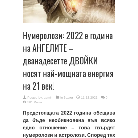
Нумеролози: 2022 е година
на АНГЕЛИТЕ –
дванадесетте ДВОЙКИ
носят най-мощната енергия
на 21 век!
Posted by:
admin
in
Зодии
11.12.2021
0
381 Views
Предстоящата 2022 година обещава
да бъде необикновена във всяко
едно отношение – това твърдят
нумеролози и астролози. Според тях