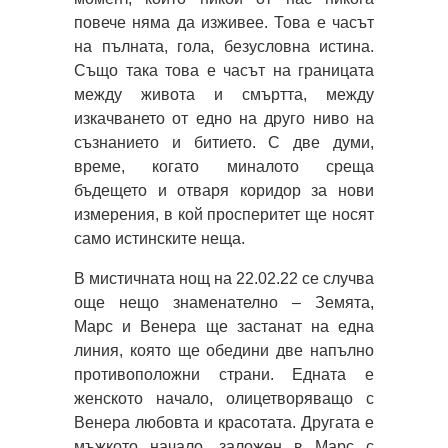
повече няма да изживее. Това е часът
на пълната, гола, безусловна истина.
Също така това е часът на границата
между живота и смъртта, между
изкачването от едно на друго ниво на
съзнанието и битието. С две думи,
време, когато миналото среща
бъдещето и отваря коридор за нови
измерения, в кой просперитет ще носят
само истинските неща.
В мистичната нощ на 22.02.22 се случва
още нещо знаменателно – Земята,
Марс и Венера ще застанат на една
линия, която ще обедини две напълно
противоположни страни. Едната е
женското начало, олицетворяващо с
Венера любовта и красотата. Другата е
мъжкото начало, заложен в Марс с