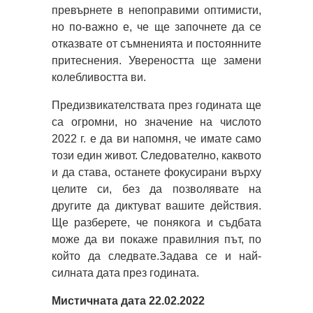
превърнете в непоправими оптимисти,
но по-важно е, че ще започнете да се
отказвате от съмненията и постоянните
притеснения. Увереността ще замени
колебливостта ви.
Предизвикателствата през годината ще
са огромни, но значение на числото
2022 г. е да ви напомня, че имате само
този един живот. Следователно, каквото
и да става, останете фокусирани върху
целите си, без да позволявате на
другите да диктуват вашите действия.
Ще разберете, че понякога и съдбата
може да ви покаже правилния път, по
който да следвате.Задава се и най-
силната дата през годината.
Мистичната дата 22.02.2022