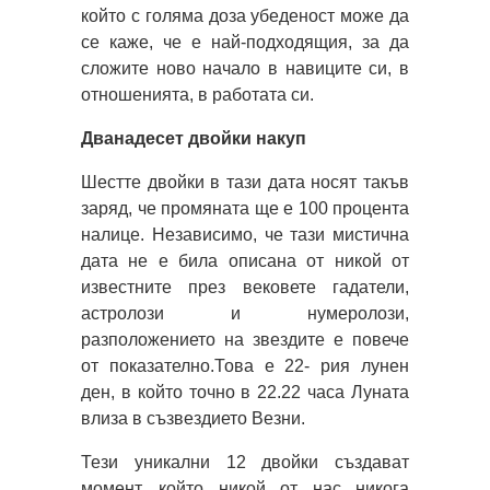
който с голяма доза убеденост може да
се каже, че е най-подходящия, за да
сложите ново начало в навиците си, в
отношенията, в работата си.
Дванадесет двойки накуп
Шестте двойки в тази дата носят такъв
заряд, че промяната ще е 100 процента
налице. Независимо, че тази мистична
дата не е била описана от никой от
известните през вековете гадатели,
астролози и нумеролози,
разположението на звездите е повече
от показателно.Това е 22- рия лунен
ден, в който точно в 22.22 часа Луната
влиза в съзвездието Везни.
Тези уникални 12 двойки създават
момент, който никой от нас никога