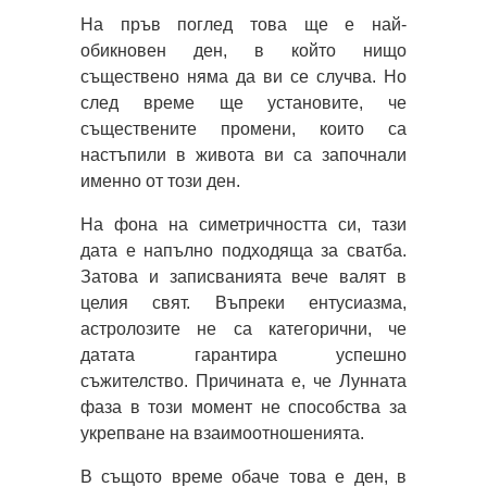
На пръв поглед това ще е най-
обикновен ден, в който нищо
съществено няма да ви се случва. Но
след време ще установите, че
съществените промени, които са
настъпили в живота ви са започнали
именно от този ден.
На фона на симетричността си, тази
дата е напълно подходяща за сватба.
Затова и записванията вече валят в
целия свят. Въпреки ентусиазма,
астролозите не са категорични, че
датата гарантира успешно
съжителство. Причината е, че Лунната
фаза в този момент не способства за
укрепване на взаимоотношенията.
В същото време обаче това е ден, в