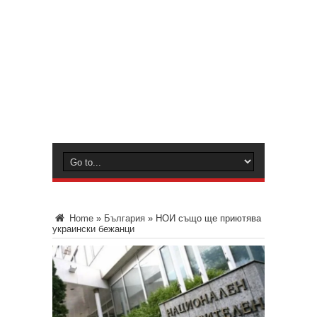
Home
»
България
»
НОИ също ще приютява
украински бежанци