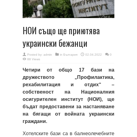
НОИ също ще приютява
украински бежанци
Posted by:
admin
in
България
02.04.2022
0
88 Views
Четири от общо 17 бази на
дружеството „Профилактика,
рехабилитация и отдих“ –
собственост на Националния
осигурителен институт (НОИ), ще
бъдат предоставени за настаняване
на бягащи от войната украински
граждани.
Хотелските бази са в балнеолечебните