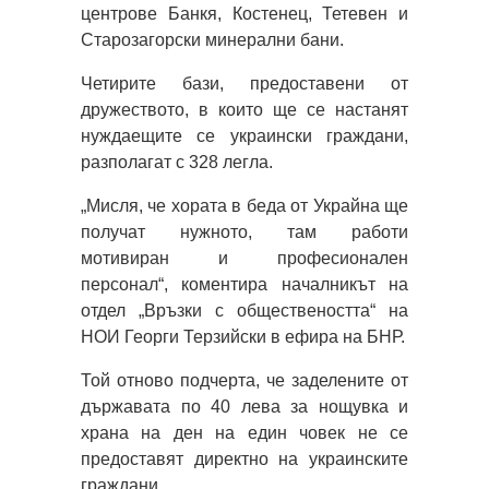
центрове Банкя, Костенец, Тетевен и
Старозагорски минерални бани.
Четирите бази, предоставени от
дружеството, в които ще се настанят
нуждаещите се украински граждани,
разполагат с 328 легла.
„Мисля, че хората в беда от Украйна ще
получат нужното, там работи
мотивиран и професионален
персонал“, коментира началникът на
отдел „Връзки с обществеността“ на
НОИ Георги Терзийски в ефира на БНР.
Той отново подчерта, че заделените от
държавата по 40 лева за нощувка и
храна на ден на един човек не се
предоставят директно на украинските
граждани.