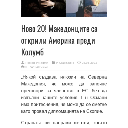
Ново 20! Македонците са
открили Америка преди
Колумб
Posted by:
admin
in
Скандално
08.05.2022
0
240 Views
„Някой създава илюзии на Северна
Македония, че може да започне
преговори за членство в ЕС без да
изпълни нашите условия. Г-н Османи
има притеснения, че може да се сметне
като провал дипломацията на Скопие.
Страната ни направи жертви, когато