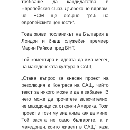
трябваше да кандидатства в
Европейския съюз. Дълбоко не вярвам,
че РСМ ще обърне гръб на
европейските ценности“.
Това заяви посланикът на България в
Лондон и бивш служебен премиер
Марин Райков пред БНТ.
Той коментира и идеята да има месец
на македонската култура в САЩ.
„Става въпрос за внесен проект на
резолюция в Конгреса на САЩ, чийто
текст за някого може и да е забавен. В
него може да прочетете включително,
че македонци са открили Америка. Този
проект в този му вид няма как да мине.
Той засяга не само българите, а и
македонци, които живеят в САЩ“, каза