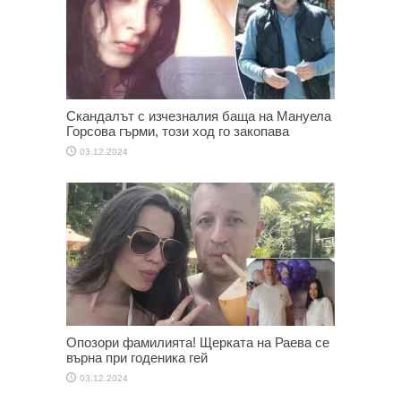
Скандалът с изчезналия баща на Мануела
Горсова гърми, този ход го закопава
03.12.2024
Опозори фамилията! Щерката на Раева се
върна при годеника гей
03.12.2024