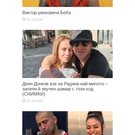
Виктор увековечи Беба
02.12.2024
Деян Донков взе на Радина най-милото –
залепи й звучен шамар с този ход
(СНИМКИ)
02.12.2024