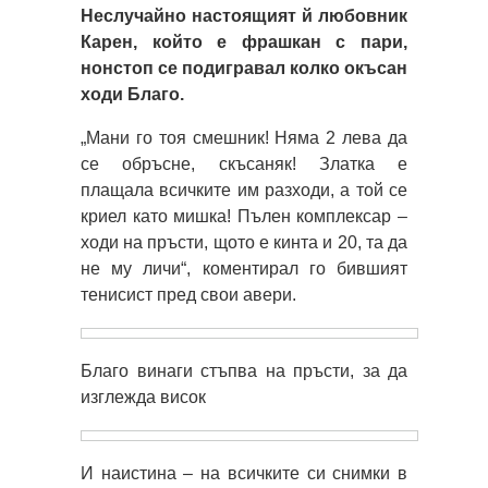
Неслучайно настоящият й любовник
Карен, който е фрашкан с пари,
нонстоп се подигравал колко окъсан
ходи Благо.
„Мани го тоя смешник! Няма 2 лева да
се обръсне, скъсаняк! Златка е
плащала всичките им разходи, а той се
криел като мишка! Пълен комплексар –
ходи на пръсти, щото е кинта и 20, та да
не му личи“, коментирал го бившият
тенисист пред свои авери.
Благо винаги стъпва на пръсти, за да
изглежда висок
И наистина – на всичките си снимки в