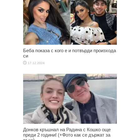
Беба показа с кого е и потвърди произхода
си
17.12.2024
Донков кръшнал на Радина с Кошко още
преди 2 години! (+Фото как се държат за