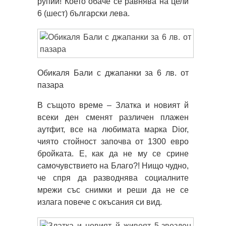
рупии! Което обаче се равнява на цели
6 (шест) български лева.
Обикаля Бали с джапанки за 6 лв. от
пазара
В същото време – Златка и новият й
всеки ден сменят различен плажен
аутфит, все на любимата марка Dior,
чиято стойност започва от 1300 евро
бройката. Е, как да не му се срине
самочувствието на Благо?! Нищо чудно,
че спря да разводнява социалните
мрежи със снимки и реши да не се
излага повече с окъсания си вид.