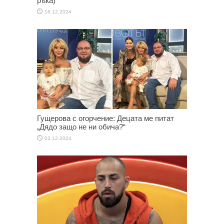
ръка)
16.12.2024
Гущерова с огорчение: Децата ме питат
„Дядо защо не ни обича?“
03.12.2024