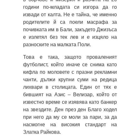
години по-младата си изгора да го
извади от калта. Не е тайна, че именно
родителите й са поели масрафа за
почивката им в Бали, закъдето Джизъса
е излетял без тек лев и е изцяло на
разноските на малката Поли.
Това е така, защото проваленият
футболист, който иначе се снима като
кифла по моловете с празни рекламни
чанти, дължи крупни суми на редица
лихвари в столицата. Един от тях е
бившият на Азис – Велизар, който от
известно време се изявява като банкер
на звездите. Ден през ден Благо ходел
при него да му се моли за пари, за да
насмогне на високия стандарт на
Златка Райкова.