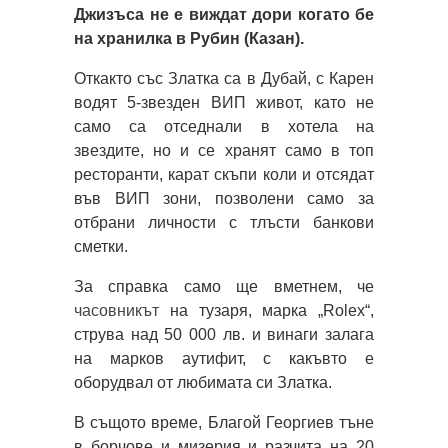
Джизъса не е виждат дори когато бе
на хранилка в Рубин (Казан).
Откакто със Златка са в Дубай, с Карен
водят 5-звезден ВИП живот, като не
само са отседнали в хотела на
звездите, но и се хранят само в топ
ресторанти, карат скъпи коли и отсядат
във ВИП зони, позволени само за
отбрани личности с тлъсти банкови
сметки.
За справка само ще вметнем, че
часовникът
на тузаря, марка „Rolex“,
струва над 50 000 лв. и винаги залага
на марков аутифит, с какъвто е
оборудвал от любимата си Златка.
В същото време, Благой Георгиев тъне
в борчове и мизерия и разчита на 20