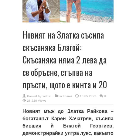
Новият на Златка съсипа
скъсаняка Благой:
Скъсаняка няма 2 лева да
се обръсне, стъпва на
пръсти, щото е кинта и 20
Posted by:
admin
in
Клюки
16.05.2022
0
28,226 Views
Новият мъж до Златка Райкова –
богаташът Карен Хачатрян, съсипа
бившия й Благой Георгиев,
демонстрирайки ултра лукс, какъвто