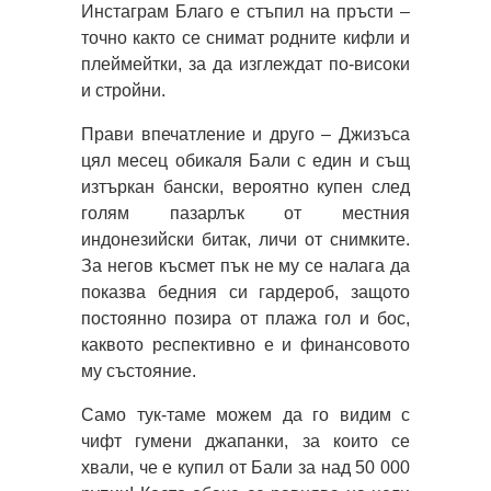
Инстаграм Благо е стъпил на пръсти –
точно както се снимат родните кифли и
плеймейтки, за да изглеждат по-високи
и стройни.
Прави впечатление и друго – Джизъса
цял месец обикаля Бали с един и същ
изтъркан бански, вероятно купен след
голям пазарлък от местния
индонезийски битак, личи от снимките.
За негов късмет пък не му се налага да
показва бедния си гардероб, защото
постоянно позира от плажа гол и бос,
каквото респективно е и финансовото
му състояние.
Само тук-таме можем да го видим с
чифт гумени джапанки, за които се
хвали, че е купил от Бали за над 50 000