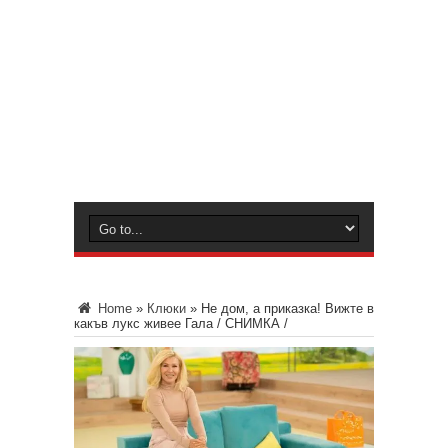
Home
»
Клюки
»
Не дом, а приказка! Вижте в
какъв лукс живее Гала / СНИМКА /