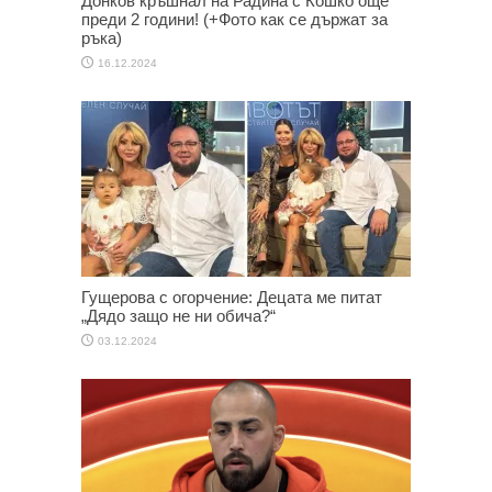
Донков кръшнал на Радина с Кошко още
преди 2 години! (+Фото как се държат за
ръка)
16.12.2024
Гущерова с огорчение: Децата ме питат
„Дядо защо не ни обича?“
03.12.2024