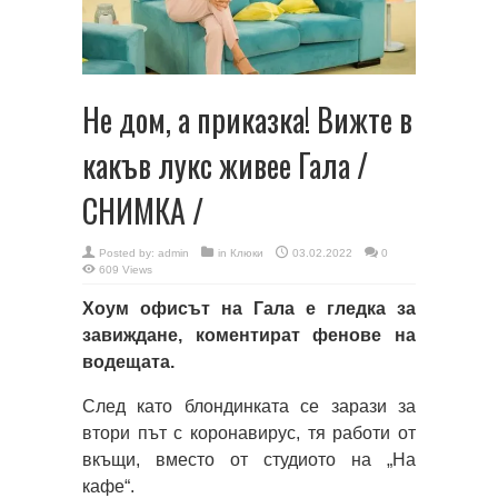
Не дом, а приказка! Вижте в
какъв лукс живее Гала /
СНИМКА /
Posted by:
admin
in
Клюки
03.02.2022
0
609 Views
Хоум офисът на Гала е гледка за
завиждане, коментират фенове на
водещата.
След като блондинката се зарази за
втори път с коронавирус, тя работи от
вкъщи, вместо от студиото на „На
кафе“.