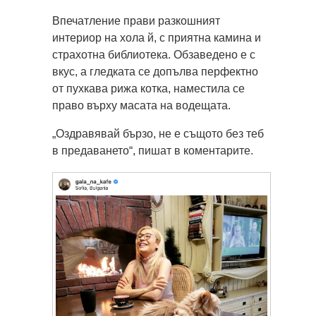
Впечатление прави разкошният
интериор на хола й, с приятна камина и
страхотна библиотека. Обзаведено е с
вкус, а гледката се допълва перфектно
от пухкава рижа котка, наместила се
право върху масата на водещата.
„Оздравявай бързо, не е същото без теб
в предаването“, пишат в коментарите.