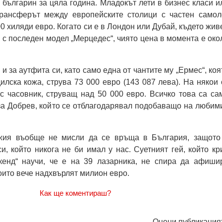
 българин за цяла година. Младокът лети в бизнес класи и
Трансферът между европейските столици с частен самол
0 хиляди евро. Когато си е в Лондон или Дубай, където жив
и с последен модел „Мерцедес“, чиято цена в момента е око
и за аутфита си, като само една от чантите му „Ермес“, коя
дилска кожа, струва 73 000 евро (143 087 лева). На някои 
с часовник, струващ над 50 000 евро. Всичко това са са
за Добрев, който се отблагодарявал подобаващо на любим
жия въобще не мисли да се връща в България, защото
и, който никога не би имал у нас. Суетният гей, който кр
икенд“ научи, че е на 39 лазарника, не спира да афиши
които вече надхвърлят милион евро.
Как ще коментираш?
Оцени публикация