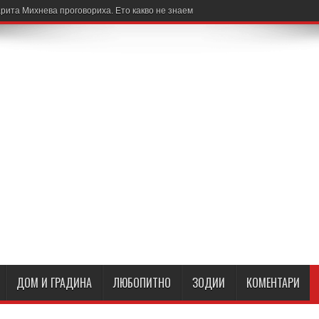
рита Михнева проговориха. Ето какво не знаем
ДОМ И ГРАДИНА
ЛЮБОПИТНО
ЗОДИИ
КОМЕНТАРИ