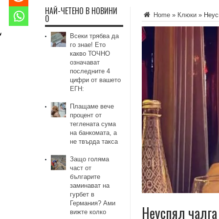
НАЙ-ЧЕТЕНО В НОВИНИ
Home
»
Клюки
»
Неус
0
Всеки трябва да
го знае! Ето
какво ТОЧНО
означават
последните 4
цифри от вашето
ЕГН:
Плащаме вече
процент от
теглената сума
на банкомата, а
не твърда такса
Защо голяма
част от
българите
заминават на
гурбет в
Германия? Ами
Неуспял чалга
вижте колко