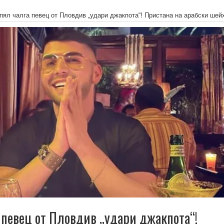
пял чалга певец от Пловдив „удари джакпота“! Пристана на арабски шей
 певец от Пловдив „удари джакпота“!