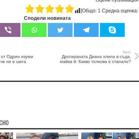
[Общо:
1
Средна оценка
Сподели новината
Next:
 от Одрин изуми
Дрогираната Диана хлипа в съда,
 че не е шега
майка й: Какво толкова е станало?
ЕСНО