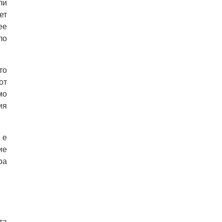
ли
ет
ее
ло
то
от
мо
ия
 е
ие
ра
та