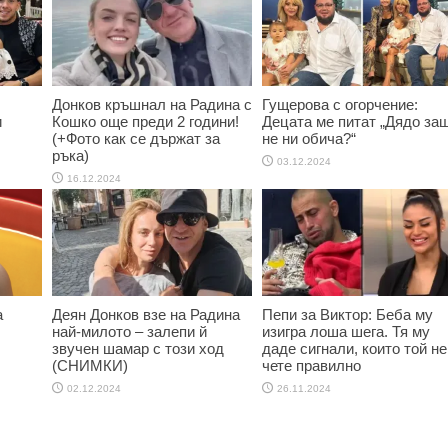
Донков кръшнал на Радина с
Гущерова с огорчение:
и
Кошко още преди 2 години!
Децата ме питат „Дядо за
(+Фото как се държат за
не ни обича?“
ръка)
03.12.2024
16.12.2024
а
Деян Донков взе на Радина
Пепи за Виктор: Беба му
най-милото – залепи й
изигра лоша шега. Тя му
звучен шамар с този ход
даде сигнали, които той не
(СНИМКИ)
чете правилно
02.12.2024
26.11.2024