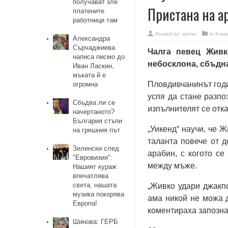
получават зле
Пристана на а
платените
работници там
Posted by:
admin
in
Клюк
Александра
Сърчаджиева
Чалга певец Живк
написа писмо до
небосклона, сбъдна
Иван Ласкин,
мъката й е
Пловдивчанинът годи
огромна
успя да стане разпо
Сбъдва ли се
изпълнителят се отка
начертаното?
България стъпи
„Уикенд“ научи, че Ж
на грешния път
таланта повече от д
Зеленски след
арабин, с когото се
"Евровизия":
между мъже.
Нашият кураж
впечатлява
света, нашата
„Живко удари джакпо
музика покорява
ама никой не можа д
Европа!
коментираха запозна
Шинова: ГЕРБ