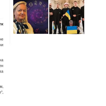
лк
не
ни
на
ен
ва
м,
“,