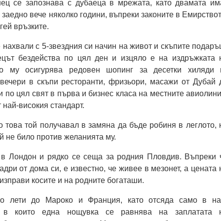
ец се запознава с дубаеца в мрежата, като двамата им
 заедно вече няколко години, въпреки законите в Емирствот
гей връзките.
 нахвали с 5-звездния си начин на живот и скъпите подаръ
цът бездейства по цял ден и изцяло е на издръжката 
о му осигурява редовен шопинг за десетки хиляди 
 вечери в скъпи ресторанти, фризьори, масажи от Дубай 
и по цял свят в първа и бизнес класа на местните авиолини
 най-високия стандарт.
о това той получавал в замяна да бъде робиня в леглото, 
й не било против желанията му.
в Лондон и рядко се сеща за родния Пловдив. Въпреки 
адри от дома си, е известно, че живее в мезонет, а цената 
зправи косите и на родните богаташи.
о лети до Мароко и Франция, като отсяда само в на
и, в които една нощувка се равнява на заплатата 