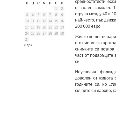
средностатистически
П
В
С
Ч
П
С
Н
с частен самолет. 
1
2
струва между 40 и 10
3
4
5
6
7
8
9
най-често, пък движ
10
11
12
13
14
15
16
200 000 евро.
17
18
19
20
21
22
23
24
25
26
27
28
29
30
Живко не пести пари 
31
е от истинска кроко
« дек.
снимките си позира 
част от подаръците 
си.
Неуспелият фолкад
доволен от живота с
годините си, но „У
скъпите си дарове, 