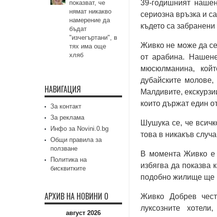
39-годишният нашен
показват, че
нямат никакво
сериозна връзка и са
намерение да
където са забранени 
бъдат
"изчегъртани", в
Живко не може да се
тях има още
хляб
от арабина. Нашене
мюсюлманина, койт
дубайските молове,
НАВИГАЦИЯ
Малдивите, екскурзи
които държат един от
За контакт
За реклама
Шушука се, че всичк
Инфо за Novini.0.bg
това в никакъв случа
Общи правила за
ползване
В момента Живко е 
Политика на
избягва да показва к
бисквитките
подобно жилище ще и
АРХИВ НА НОВИНИ 0
Живко Добрев чест
луксозните хотел
август 2026