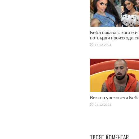
Беба показа с кого е и
потвърди произхода с
17.12.2024
Виктор увековечи Беб
02.12.2024
ТВОЯТ КОМЕНТАР