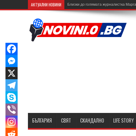
АКТУАЛНИ НОВИНИ
Близки до голямата журналистка Марга
БЪЛГАРИЯ
СВЯТ
СКАНДАЛНО
LIFE STORY