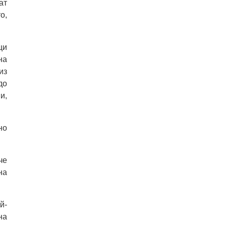
ат
о,
ци
на
из
до
и,
но
че
на
й-
на