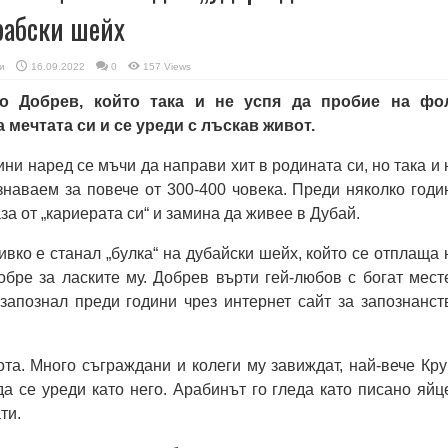
рабски шейх
и
16.09.2022
0
157 Views
о Добрев, който така и не успя да пробие на фо
 мечтата си и се уреди с лъскав живот.
ни наред се мъчи да направи хит в родината си, но така и 
знаваем за повече от 300-400 човека. Преди няколко годи
за от „кариерата си“ и замина да живее в Дубай.
ивко е станал „булка“ на дубайски шейх, който се отплаща 
обре за ласките му. Добрев върти гей-любов с богат мест
 запознал преди години чрез интернет сайт за запознанст
та. Много съграждани и колеги му завиждат, най-вече Кру
а се уреди като него. Арабинът го гледа като писано яйце
ти.