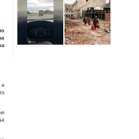
ло
зи
на
 и
то
че
ък