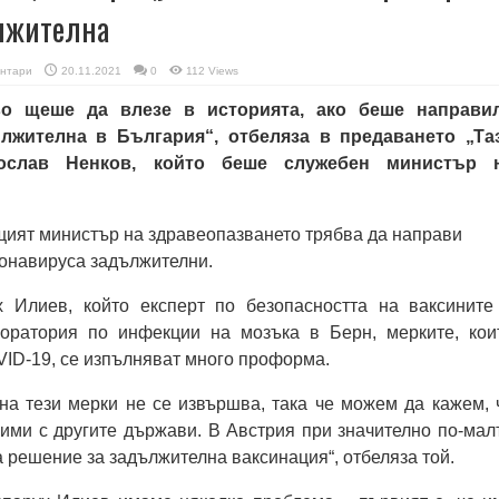
ължителна
нтари
20.11.2021
0
112 Views
во щеше да влезе в историята, ако беше направи
лжителна в България“, отбеляза в предаването „Та
ослав Ненков, който беше служебен министър 
ият министър на здравеопазването трябва да направи
онавируса задължителни.
 Илиев, който експерт по безопасността на ваксините
оратория по инфекции на мозъка в Берн, мерките, кои
ID-19, се изпълняват много проформа.
на тези мерки не се извършва, така че можем да кажем, 
ими с другите държави. В Австрия при значително по-мал
а решение за задължителна ваксинация“, отбеляза той.