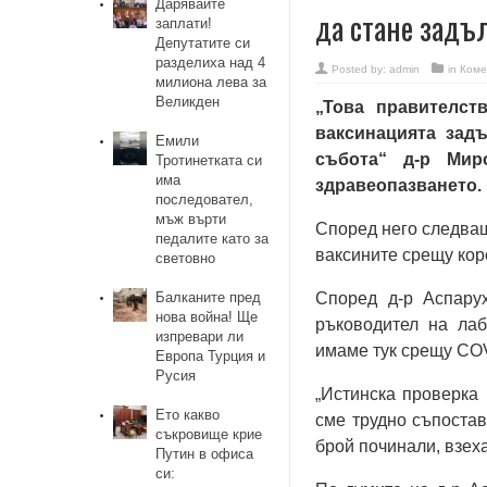
Дарявайте
да стане зад
заплати!
Депутатите си
разделиха над 4
Posted by:
admin
in
Коме
милиона лева за
Великден
„Това правителст
ваксинацията задъ
Емили
събота“ д-р Мир
Тротинетката си
има
здравеопазването.
последовател,
мъж върти
Според него следващ
педалите като за
ваксините срещу кор
световно
Балканите пред
Според д-р Аспарух
нова война! Ще
ръководител на лаб
изпревари ли
имаме тук срещу COV
Европа Турция и
Русия
„Истинска проверка 
Ето какво
сме трудно съпостав
съкровище крие
брой починали, взех
Путин в офиса
си: