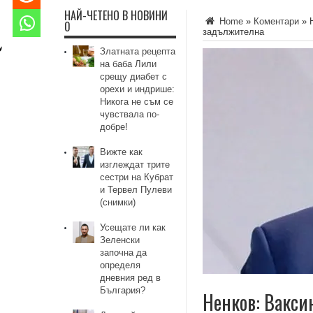
НАЙ-ЧЕТЕНО В НОВИНИ
Home
»
Коментари
»
0
задължителна
Златната рецепта
на баба Лили
срещу диабет с
орехи и индрише:
Никога не съм се
чувствала по-
добре!
Вижте как
изглеждат трите
сестри на Кубрат
и Тервел Пулеви
(снимки)
Усещате ли как
Зеленски
започна да
определя
дневния ред в
България?
Ненков: Вакси