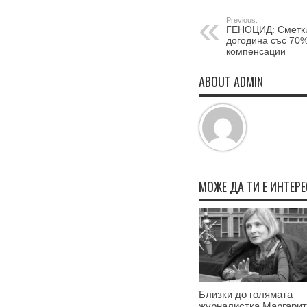
Previous:
ГЕНОЦИД: Сметки
догодина със 70%
компенсации
ABOUT ADMIN
МОЖЕ ДА ТИ Е ИНТЕР
Близки до голямата
журналистка Маргари