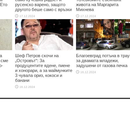
 Ето
русенско варено, защото
живота на Маргарита
другото беше само с връзки
Михнева
17.12.2024
17.12.2024
а
Шеф Петров скочи на
Благоевград потъна в трау
 сме
„Островът“: За
за двамата младежи,
о-
продуцентите ядене, пиене
задушени от газова печка
и хонорари, а за маймунките
16.12.2024
3 чувала ориз, кокоси и
банани
16.12.2024