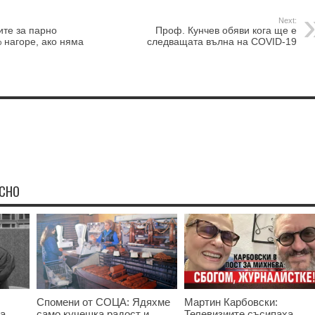
Next:
те за парно
Проф. Кунчев обяви кога ще е
 нагоре, ако няма
следващата вълна на COVID-19
ЕСНО
Спомени от СОЦА: Ядяхме
Мартин Карбовски:
та
само кучешка радост и
Телевизиите съсипаха