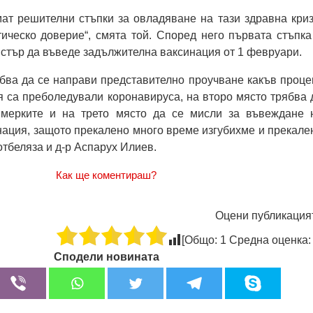
ат решителни стъпки за овладяване на тази здравна криз
ическо доверие“, смята той. Според него първата стъпка
стър да въведе задължителна ваксинация от 1 февруари.
бва да се направи представително проучване какъв проце
я са преболедували коронавируса, на второ място трябва 
 мерките и на трето място да се мисли за въвеждане 
ация, защото прекалено много време изгубихме и прекале
отбеляза и д-р Аспарух Илиев.
Как ще коментираш?
Оцени публикация
[Общо:
1
Средна оценка
Сподели новината