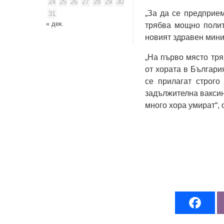
24
25
26
27
28
29
30
„За да се предприем
31
« дек.
трябва мощно полит
новият здравен мини
„На първо място тря
от хората в Българи
се прилагат строго
задължителна ваксин
много хора умират“, 