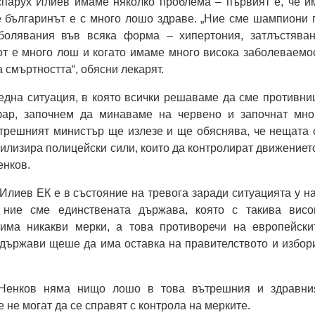
спарух Илиев имаме няколко проблема – първият е, че и
е българинът е с много лошо здраве. „Ние сме шампиони 
болявания във всяка форма – хипертония, затлъстяван
т е много лош и когато имаме много висока заболеваемос
а смъртността“, обясни лекарят.
една ситуация, в която всички решаваме да сме противни
фар, започнем да минаваме на червено и започнат мно
ътрешният министър ще излезе и ще обяснява, че нещата 
илизира полицейски сили, които да контролират движението
енков.
Илиев ЕК е в състояние на тревога заради ситуацията у на
ние сме единствената държава, която с такива висо
има никакви мерки, а това противоречи на европейски
 държави щеше да има оставка на правителството и избори
Ненков няма нищо лошо в това вътрешния и здравни
е не могат да се справят с контрола на мерките.