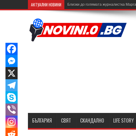
АКТУАЛНИ НОВИНИ
Близки до голямата журналистка Марга
БЪЛГАРИЯ
СВЯТ
СКАНДАЛНО
LIFE STORY