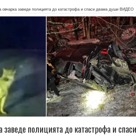
а овчарка заведе полицията до катастрофа и спаси двама души ВИДЕО
а заведе полицията до катастрофа и спас