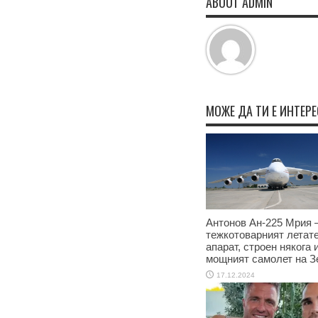
ABOUT ADMIN
МОЖЕ ДА ТИ Е ИНТЕР
Антонов Ан-225 Мрия –
тежкотоварният летат
апарат, строен някога 
мощният самолет на З
17.12.2024