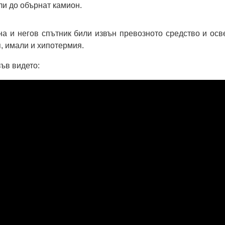
ли до обърнат камион.
а и негов спътник били извън превозното средство и осв
, имали и хипотермия.
ъв видето: