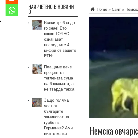
НАЙ-ЧЕТЕНО В НОВИНИ
Home
»
Свят
»
Немск
0
Всеки трябва да
го знае! Ето
какво ТОЧНО
означават
последните 4
цифри от вашето
ЕГН:
Плащаме вече
процент от
теглената сума
на банкомата, а
не твърда такса
Защо голяма
част от
българите
заминават на
гурбет в
Немска овчарк
Германия? Ами
вижте колко