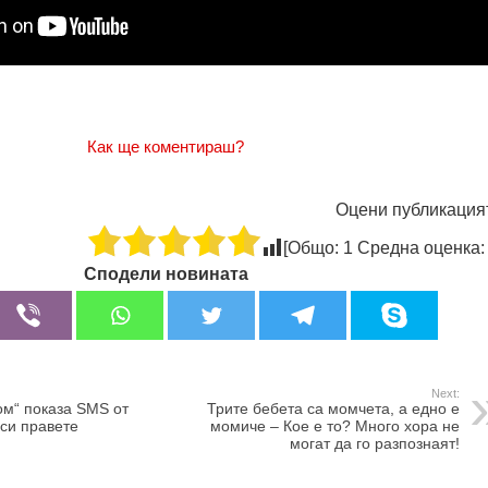
Как ще коментираш?
Оцени публикация
[Общо:
1
Средна оценка
Сподели новината
Next:
ом“ показа SMS от
Трите бебета са момчета, а едно е
 си правете
момиче – Кое е то? Много хора не
могат да го разпознаят!