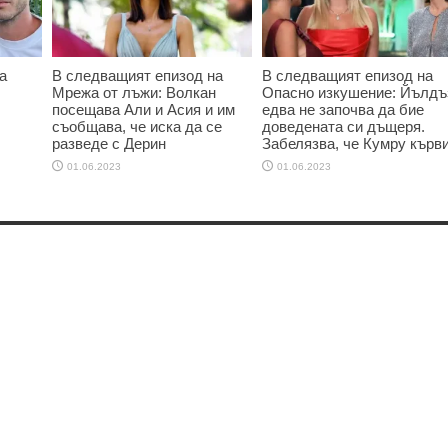
а
В следващият епизод на
В следващият епизод на
Мрежа от лъжи: Волкан
Опасно изкушение: Йълдъ
посещава Али и Асия и им
едва не започва да бие
съобщава, че иска да се
доведената си дъщеря.
разведе с Дерин
Забелязва, че Кумру кърв
01.06.2023
01.06.2023