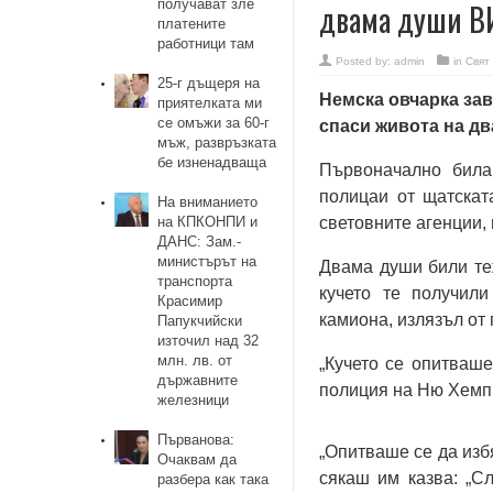
получават зле
двама души 
платените
работници там
Posted by:
admin
in
Свят
25-г дъщеря на
Немска овчарка зав
приятелката ми
се омъжи за 60-г
спаси живота на дв
мъж, развръзката
бе изненадваща
Първоначално била 
полицаи от щатска
На вниманието
на КПКОНПИ и
световните агенции, 
ДАНС: Зам.-
министърът на
Двама души били те
транспорта
кучето те получил
Красимир
камиона, излязъл от
Папукчийски
източил над 32
млн. лв. от
„Кучето се опитваше
държавните
полиция на Ню Хемп
железници
Първанова:
„Опитваше се да изб
Очаквам да
сякаш им казва: „Сл
разбера как така