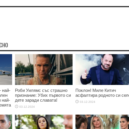
ЕСНО
 най-
Роби Уилямс със страшно
Поклон! Миле Китич
елен
признание: Убих първото си
асфалтира родното си сел
и най-
дете заради славата!
03.12.2024
емята
03.12.2024