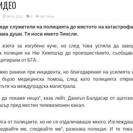
ВИДЕО
06.01.2022
0
346 Views
еде служители на полицията до мястото на катастрофа
ама души. Тя носи името Тинсли.
взета за изгубено куче, но след това успяла да заве
та полиция на Ню Хемпшър до произшествието, съобщав
цитирани от БТА.
жко ранени при инцидента, но благодарение на усилията 
и бързо медицинска помощ, след като полицията откри
 пътя на междуградска магистрала.
 да покаже нещо“, каза лейт. Даниъл Балдасар от щатска
шър пред местен телевизионен канал.
яга от полицаите, но не се отдалечаваше много. Изглеждаш
едвайте ме, следвайте ме“, разказва полицая. И те това