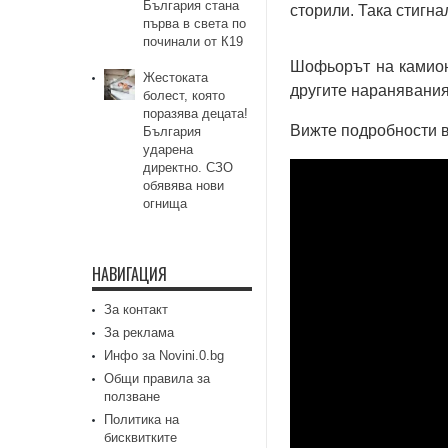
България стана
сторили. Така стигна
първа в света по
починали от К19
Шофьорът на камион
Жестоката
другите наранявания
болест, която
поразява децата!
Вижте подробности в
България
ударена
директно. СЗО
обявява нови
огнища
НАВИГАЦИЯ
За контакт
За реклама
Инфо за Novini.0.bg
Общи правила за
ползване
Политика на
бисквитките