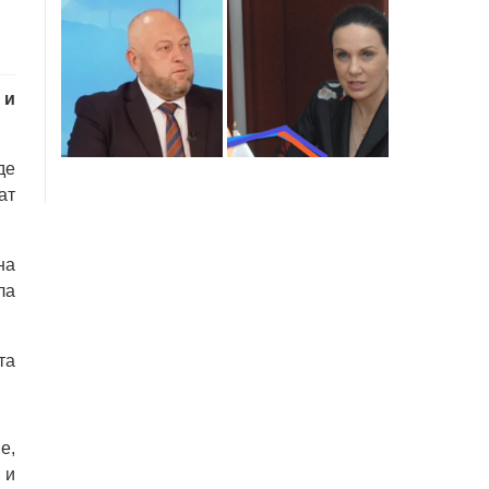
 и
де
ат
на
ла
та
е,
 и