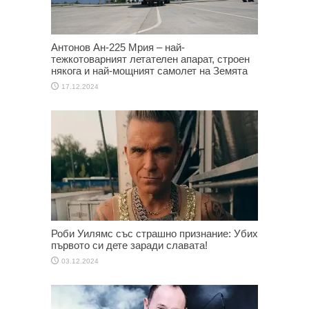
Антонов Ан-225 Мрия – най-
тежкотоварният летателен апарат, строен
някога и най-мощният самолет на Земята
17.12.2024
Роби Уилямс със страшно признание: Убих
първото си дете заради славата!
03.12.2024