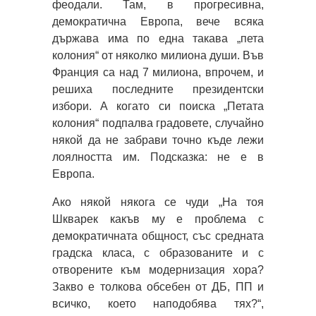
феодали. Там, в прогресивна,
демократична Европа, вече всяка
държава има по една такава „пета
колония“ от няколко милиона души. Във
Франция са над 7 милиона, впрочем, и
решиха последните президентски
избори. А когато си поиска „Петата
колония“ подпалва градовете, случайно
някой да не забрави точно къде лежи
лоялността им. Подсказка: не е в
Европа.
Ако някой някога се чуди „На тоя
Шкварек какъв му е проблема с
демократичната общност, със средната
градска класа, с образованите и с
отворените към модернизация хора?
Закво е толкова обсебен от ДБ, ПП и
всичко, което наподобява тях?“,