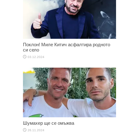
Поклон! Миле Китич асфалтира родното
си село
03.12.2024
Шумахер ще се омъжва
26.11.2024