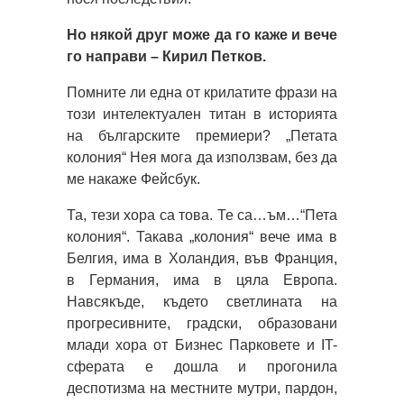
Но някой друг може да го каже и вече
го направи – Кирил Петков.
Помните ли една от крилатите фрази на
този интелектуален титан в историята
на българските премиери? „Петата
колония“ Нея мога да използвам, без да
ме накаже Фейсбук.
Та, тези хора са това. Те са…ъм…“Пета
колония“. Такава „колония“ вече има в
Белгия, има в Холандия, във Франция,
в Германия, има в цяла Европа.
Навсякъде, където светлината на
прогресивните, градски, образовани
млади хора от Бизнес Парковете и IT-
сферата е дошла и прогонила
деспотизма на местните мутри, пардон,