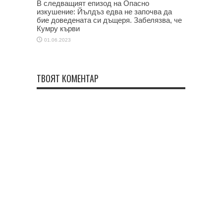
В следващият епизод на Опасно
изкушение: Йълдъз едва не започва да
бие доведената си дъщеря. Забелязва, че
Кумру кърви
01.06.2023
ТВОЯТ КОМЕНТАР