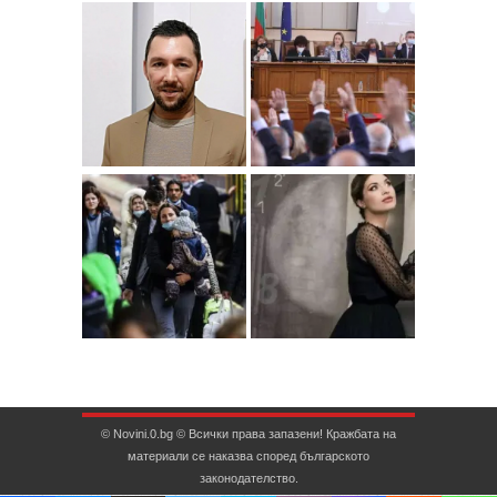
© Novini.0.bg © Всички права запазени! Кражбата на
материали се наказва според българското
законодателство.