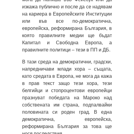
изкажа публично и после да се надявам
на кариера в Европейските Институции
или във все по-демократична,
европейска, реформирана България, в
която правилните медии ще бъдат
Капитал и Свободна Европа, а
правилните политици – тези в ПП и ДБ.
В тази среда на демократични, градски,
напредничави млади хора – същата,
като средата в Европа, не мога да кажа
в прав текст защо тези хора, тези
белгийци и стопроцентови европейци
празнуват победата на Мароко над
собствената им страна, подпалвайки
половината си роден град. В една
демократична, европейска,
реформирана България за това ще
нося последствия.