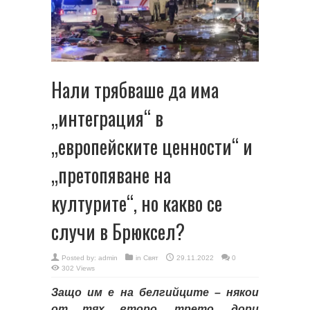
Нали трябваше да има
„интеграция“ в
„европейските ценности“ и
„претопяване на
културите“, но какво се
случи в Брюксел?
Posted by:
admin
in
Свят
29.11.2022
0
302 Views
Защо им е на белгийците – някои
от тях второ, трето, дори