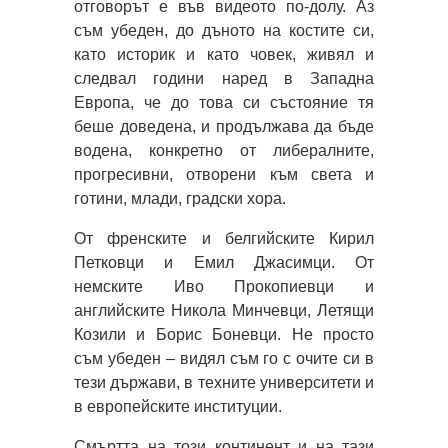
отговорът е във видеото по-долу. Аз
съм убеден, до дъното на костите си,
като историк и като човек, живял и
следвал години наред в Западна
Европа, че до това си състояние тя
беше доведена, и продължава да бъде
водена, конкретно от либералните,
прогресивни, отворени към света и
готини, млади, градски хора.
От френските и белгийските Кирил
Петковци и Емил Джасимци. От
немските Иво Прокопиевци и
английските Никола Минчевци, Летящи
Козили и Борис Боневци. Не просто
съм убеден – видял съм го с очите си в
тези държави, в техните университети и
в европейските институции.
Смъртта на този континент и на тази