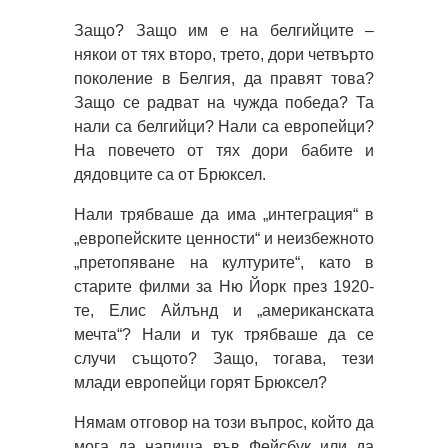
Защо? Защо им е на белгийците –
някои от тях второ, трето, дори четвърто
поколение в Белгия, да правят това?
Защо се радват на чужда победа? Та
нали са белгийци? Нали са европейци?
На повечето от тях дори бабите и
дядовците са от Брюксел.
Нали трябваше да има „интеграция“ в
„европейските ценности“ и неизбежното
„претопяване на културите“, като в
старите филми за Ню Йорк през 1920-
те, Елис Айлънд и „американската
мечта“? Нали и тук трябваше да се
случи същото? Защо, тогава, тези
млади европейци горят Брюксел?
Нямам отговор на този въпрос, който да
мога да напиша във Фейсбук или да