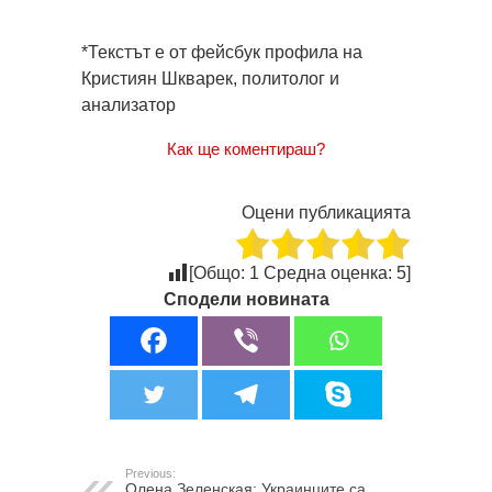
*Текстът е от фейсбук профила на
Кристиян Шкварек, политолог и
анализатор
Как ще коментираш?
Оцени публикацията
[Общо:
1
Средна оценка:
5
]
Сподели новината
Previous:
Олена Зеленская: Украинците са