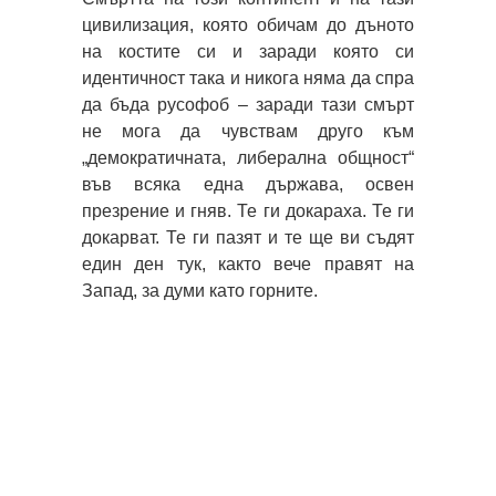
цивилизация, която обичам до дъното
на костите си и заради която си
идентичност така и никога няма да спра
да бъда русофоб – заради тази смърт
не мога да чувствам друго към
„демократичната, либерална общност“
във всяка една държава, освен
презрение и гняв. Те ги докараха. Те ги
докарват. Те ги пазят и те ще ви съдят
един ден тук, както вече правят на
Запад, за думи като горните.