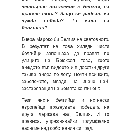
четвърто поколение в Белгия, да
правят това? Защо се радват на
чужда победа? Та нали са
белгийци?
Вчера Мароко би Белгия на световното.
В резултат на това хиляди чисти
белгийци започнаха да правят по
улиците на Брюксел това, което
виждате във видеото и в десетки други
такива видеа по-долу. Почти всичките,
забележете, млади, на иначе най-
застаряващия на Земята континент.
Тези чисти белгийци и истински
европейци празнуваха победата на
друга държава над Белгия. И го
правиха, упражнявайки триумфално
насилие над собствения си град.