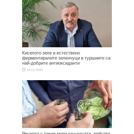
Киселото зеле и естествено
ферментиралите зеленчуци в туршиите са
най-добрите антиоксиданти
16.12.2024
Рецепта с ракия мори кашлицата, действа