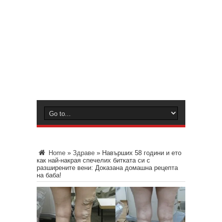
Home
»
Здраве
»
Навърших 58 години и ето
как най-накрая спечелих битката си с
разширените вени: Доказана домашна рецепта
на баба!