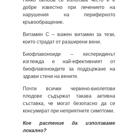
добре известно при лечението на
нарушения на периферното
кръвообращение.
Витамин С – важен витамин за тези,
които страдат от разширени вени.
Биофлавоноиди – хесперидинът
изглежда е най-ефективният от
биофлавоноидите за поддържане на
здрави стени на вените.
Почти всички червено-виолетови
плодове съдържат такава активна
съставка, че могат безопасно да се
консумират при неприятните симптоми.
Кое растение да използваме
локално?