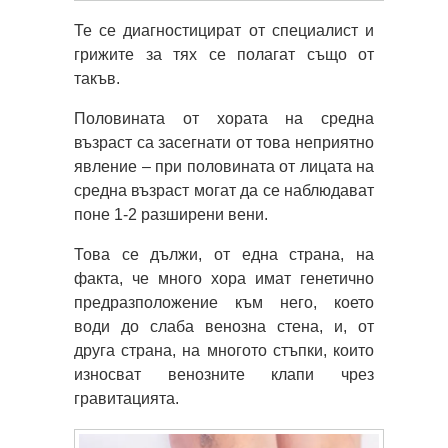
Те се диагностицират от специалист и
грижите за тях се полагат също от
такъв.
Половината от хората на средна
възраст са засегнати от това неприятно
явление – при половината от лицата на
средна възраст могат да се наблюдават
поне 1-2 разширени вени.
Това се дължи, от една страна, на
факта, че много хора имат генетично
предразположение към него, което
води до слаба венозна стена, и, от
друга страна, на многото стъпки, които
износват венозните клапи чрез
гравитацията.