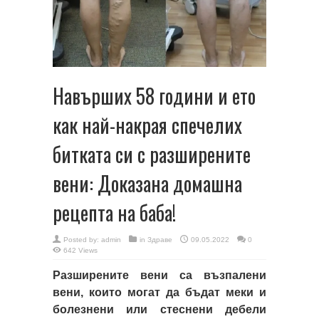
Навърших 58 години и ето
как най-накрая спечелих
битката си с разширените
вени: Доказана домашна
рецепта на баба!
Posted by:
admin
in
Здраве
09.05.2022
0
642 Views
Разширените вени са възпалени
вени, които могат да бъдат меки и
болезнени или стеснени дебели