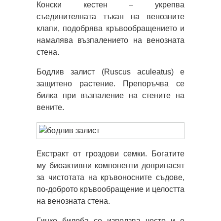
Конски кестен – укрепва
съединителната тъкан на венозните
клапи, подобрява кръвообращението и
намалява възпалението на венозната
стена.
Бодлив залист (Ruscus aculeatus) е
защитено растение. Препоръчва се
билка при възпаление на стените на
вените.
Екстракт от гроздови семки. Богатите
му биоактивни компоненти допринасят
за чистотата на кръвоносните съдове,
по-доброто кръвообращение и целостта
на венозната стена.
Гинко билоба се използва често и е