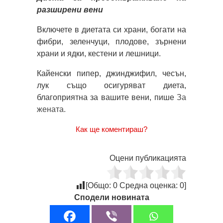
разширени вени
Включете в диетата си храни, богати на
фибри, зеленчуци, плодове, зърнени
храни и ядки, кестени и лешници.
Кайенски пипер, джинджифил, чесън,
лук също осигуряват диета,
благоприятна за вашите вени, пише
За
жената.
Как ще коментираш?
Оцени публикацията
[Общо:
0
Средна оценка:
0
]
Сподели новината