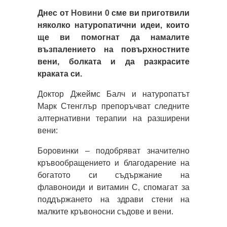
Днес от
Новини 0
сме ви приготвили
няколко натуропатични идеи, които
ще ви помогнат да намалите
възпалението на повърхностните
вени, болката и да разкрасите
краката си.
Доктор Джеймс Балч и натуропатът
Марк Стенглър препоръчват следните
алтернативни терапии на разширени
вени:
Боровинки – подобряват значително
кръвообращението и благодарение на
богатото си съдържание на
флавоноиди и витамин С, спомагат за
поддържането на здрави стени на
малките кръвоносни съдове и вени.