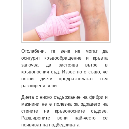
Отслабени, те вече не могат да
осигурят кръвообращение и кръвта
започва да застоява вътре в
кръвоносния съд. Известно е също, че
някои диети предразполагат към
разширени вени.
Диета с ниско съдържание на фибри и
мазнини не е полезна за здравето на
стените на кръвоносните съдове.
Разширените вени най-често се
появяват на подбедрицата.