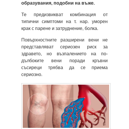
образувания, подобни на въже.
Те предизвикват комбинация от
типични симптоми на т. нар. уморен
крак с парене и затруднение, болка.
Повърхностните разширени вени не
представляват сериозен риск за
здравето, но възпалението на по-
дълбоките вени поради кръвни
съсиреци трябва да се приема
сериозно.