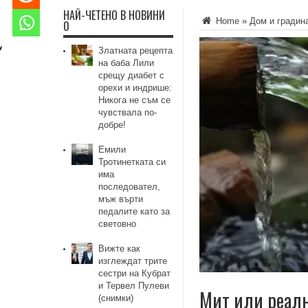
НАЙ-ЧЕТЕНО В НОВИНИ
Home
»
Дом и градин
0
Златната рецепта
на баба Лили
срещу диабет с
орехи и индрише:
Никога не съм се
чувствала по-
добре!
Емили
Тротинетката си
има
последовател,
мъж върти
педалите като за
световно
Вижте как
изглеждат трите
сестри на Кубрат
и Тервел Пулеви
Мит или реално
(снимки)