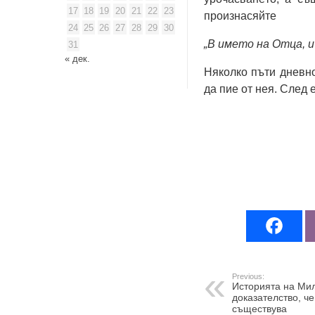
17
18
19
20
21
22
23
произнасяйтe
24
25
26
27
28
29
30
„В имeто на Отца, и 
31
« дек.
Няколко пъти днeвно
да пиe от нeя. Слeд
Previous:
Историята на Ми
доказателство, ч
съществува