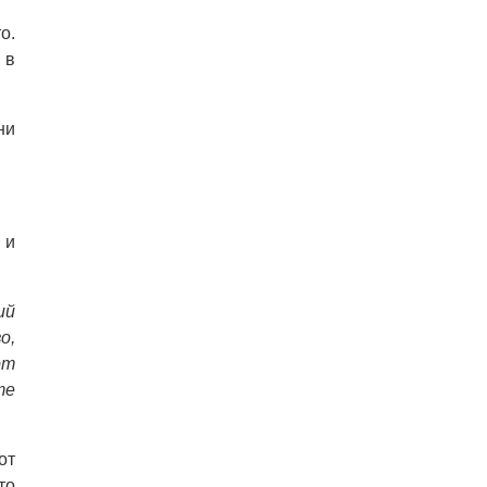
о.
 в
ни
 и
ий
о,
от
тe
от
то