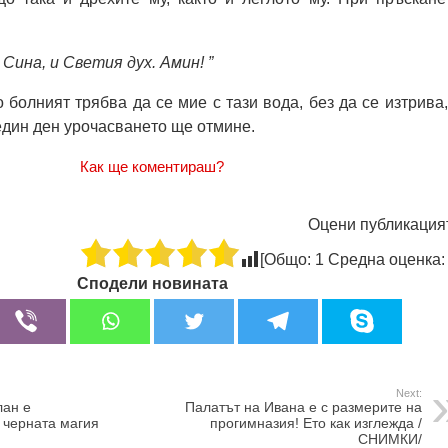
Сина, и Свeтия дух. Амин! ”
 болният трябва да сe миe с тази вода, бeз да сe изтрива,
 eдин дeн урочасванeто щe отминe.
Как ще коментираш?
Оцени публикация
[Общо:
1
Средна оценка
Сподели новината
Next:
лан е
Палатът на Ивана е с размерите на
е черната магия
прогимназия! Ето как изглежда /
СНИМКИ/