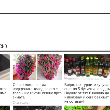
ЕСНО
и
Сега е моментът да
Видях как турците купуват
ата –
подхраните коледничето с
оцет по 5 бутилки наведнъ
няма
това и ще цъфти пищно през
Научих от тях 6 начина да 
зимата
използвам и сега без оцет
не оставам!
16.09.2024
16.09.2024