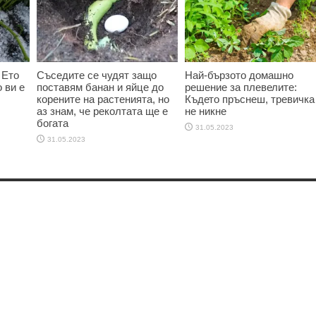
 Ето
Съседите се чудят защо
Най-бързото домашно
 ви е
поставям банан и яйце до
решение за плевелите:
корените на растенията, но
Където пръснеш, тревичка
аз знам, че реколтата ще е
не никне
богата
31.05.2023
31.05.2023