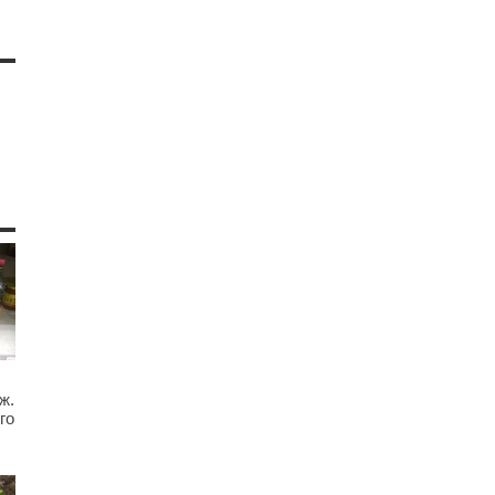
ж.
го