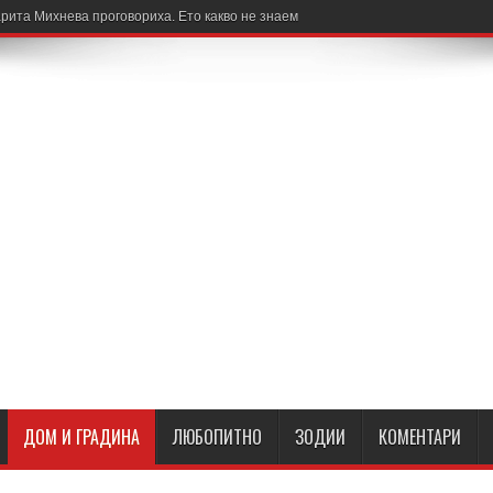
рита Михнева проговориха. Ето какво не знаем
ДОМ И ГРАДИНА
ЛЮБОПИТНО
ЗОДИИ
КОМЕНТАРИ