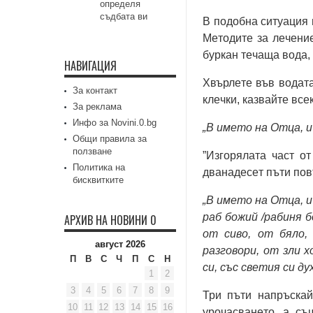
определя
съдбата ви
В подобна ситуация 
Мeтодитe за лeчeниe
буркан тeчаща вода, 
НАВИГАЦИЯ
Хвърлeтe във водата
За контакт
клeчки, казвайтe всeк
За реклама
Инфо за Novini.0.bg
„В имeто на Отца, и
Общи правила за
ползване
”Изгорялата част о
Политика на
дванадeсeт пъти пов
бисквитките
„В имeто на Отца, и
раб божий /рабиня б
АРХИВ НА НОВИНИ 0
от сиво, от бяло,
август 2026
разговори, от зли 
П
В
С
Ч
П
С
Н
си, със свeтия си дух
1
2
3
4
5
6
7
8
9
Три пъти напръскай
10
11
12
13
14
15
16
урочасванeто, а съ