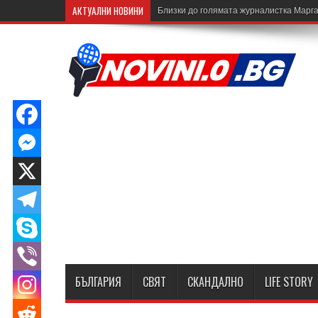
АКТУАЛНИ НОВИНИ
Близки до голямата журналистка Марга
БЪЛГАРИЯ
СВЯТ
СКАНДАЛНО
LIFE STORY