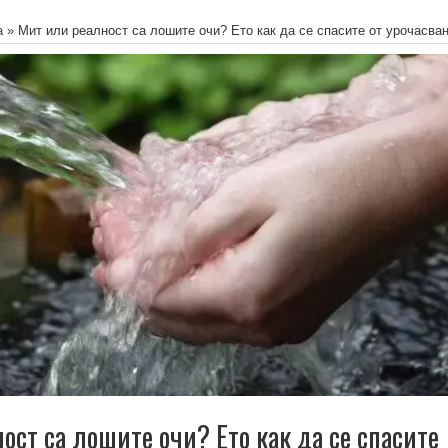
а
»
Мит или реалност са лошите очи? Ето как да се спасите от урочасван
ст са лошите очи? Ето как да се спасите