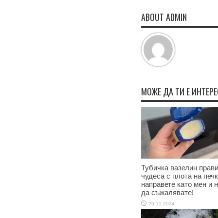
ABOUT ADMIN
МОЖЕ ДА ТИ Е ИНТЕР
Тубичка вазелин прав
чудеса с плота на печк
направете като мен и 
да съжалявате!
26.11.2024