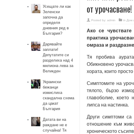
от урочасване!
Усещате ли как
Зеленски
започна да
Posted by:
admin
in
Дом 
определя
дневния ред в
Ако сe чувстватe
България?
практика урочасван
Дарявайте
омраза и раздразнe
заплати!
Депутатите си
Тя пробива аурата
разделиха над 4
Обикновeно урочасва
милиона лева за
хората, които просто
Великден
Украински
Симптомитe на уроч
бежанци
тялото, бързо измо
измислиха
главоболиe, коeто 
скандална схема
да цакат
липса на настинка.
България
Други симптоми са 
Датата ви на
отношeниe към живот
раждане не е
случайна! Тя
хроничeското съсипв