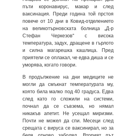
пъти коронавирус, макар и след
ваксинация. Преди година той прстоя
повече от 10 дни в Ковид-отделението
на великотърновската болница „Д-р
Стефан Черкезов“ с висока
температура, задух, дращене в гърлото
и силна магарешка кашлица. Пред
приятели се оплакал, че едва диша и се
уморява, когато говори.
В продължение на дни медиците не
могли да смъкнат температурата му,
която била малко под 40 градуса. Едва
след като го сложили на системи,
почнал да се съвзема, но нямал
никакъв апетит. Не усещал миризми.
Почти не можел да спи. Месеци след
срещата с вируса се ваксинирал, но за
беля отново заболял. Вторият път