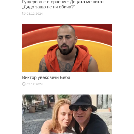
Гущерова с огорчение: Децата ме питат
„Дядо защо не ни обича?“
03.12.2024
Виктор увековечи Беба
02.12.2024