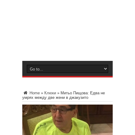
Home
»
Клюки
»
Митьо Пищова: Едва не
умрях между две жени в джакузито