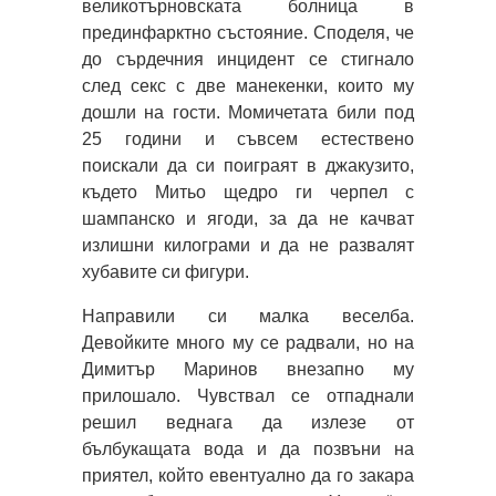
великотърновската болница в
прединфарктно състояние. Споделя, че
до сърдечния инцидент се стигнало
след секс с две манекенки, които му
дошли на гости. Момичетата били под
25 години и съвсем естествено
поискали да си поиграят в джакузито,
където Митьо щедро ги черпел с
шампанско и ягоди, за да не качват
излишни килограми и да не развалят
хубавите си фигури.
Направили си малка веселба.
Девойките много му се радвали, но на
Димитър Маринов внезапно му
прилошало. Чувствал се отпаднали
решил веднага да излезе от
бълбукащата вода и да позвъни на
приятел, който евентуално да го закара