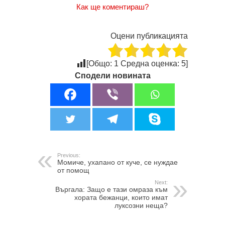
Как ще коментираш?
Оцени публикацията
[Общо:
1
Средна оценка:
5
]
Сподели новината
Previous:
Момиче, ухапано от куче, се нуждае
от помощ
Next:
Въргала: Защо е тази омраза към
хората бежанци, които имат
луксозни неща?