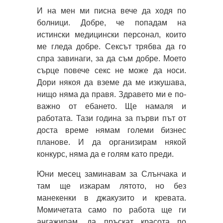
И на мен ми писна вече да ходя по
болници. Добре, че попадам на
истински медицински персонал, които
ме гледа добре. Сексът трябва да го
спра завинаги, за да съм добре. Моето
сърце повече секс не може да носи.
Дори някоя да вземе да ме изкушава,
нищо няма да правя. Здравето ми е по-
важно от ебането. Ще намаля и
работата. Тази година за първи път от
доста време нямам големи бизнес
планове. И да организирам някой
конкурс, няма да е голям като преди.
Юни месец заминавам за Слънчака и
там ще изкарам лятото, но без
манекенки в джакузито и кревата.
Момичетата само по работа ще ги
ангажирам, да пръскат красота по