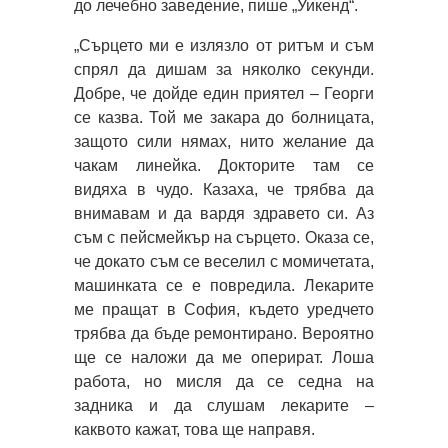
до лечебно заведение, пише „Уикенд“.
„Сърцето ми е излязло от ритъм и съм
спрял да дишам за няколко секунди.
Добре, че дойде един приятел – Георги
се казва. Той ме закара до болницата,
защото сили нямах, нито желание да
чакам линейка. Докторите там се
видяха в чудо. Казаха, че трябва да
внимавам и да вардя здравето си. Аз
съм с пейсмейкър на сърцето. Оказа се,
че докато съм се веселил с момичетата,
машинката се е повредила. Лекарите
ме пращат в София, където уредчето
трябва да бъде ремонтирано. Вероятно
ще се наложи да ме оперират. Лоша
работа, но мисля да се седна на
задника и да слушам лекарите –
каквото кажат, това ще направя.