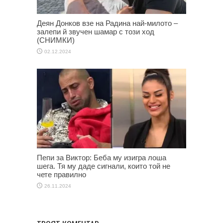
Деян Донков взе на Радина най-милото –
залепи й звучен шамар с този ход
(СНИМКИ)
02.12.2024
Пепи за Виктор: Беба му изигра лоша
шега. Тя му даде сигнали, които той не
чете правилно
26.11.2024