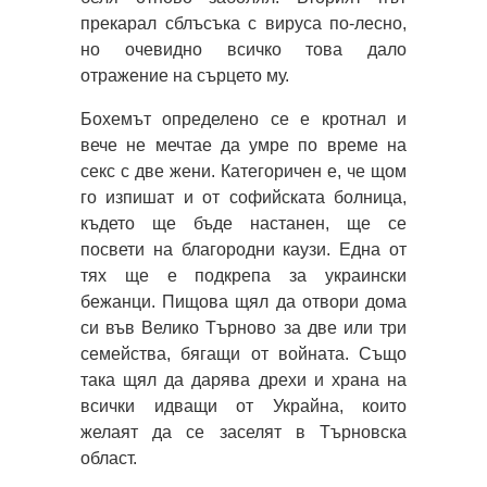
прекарал сблъсъка с вируса по-лесно,
но очевидно всичко това дало
отражение на сърцето му.
Бохемът определено се е кротнал и
вече не мечтае да умре по време на
секс с две жени. Категоричен е, че щом
го изпишат и от софийската болница,
където ще бъде настанен, ще се
посвети на благородни каузи. Една от
тях ще е подкрепа за украински
бежанци. Пищова щял да отвори дома
си във Велико Търново за две или три
семейства, бягащи от войната. Също
така щял да дарява дрехи и храна на
всички идващи от Украйна, които
желаят да се заселят в Търновска
област.