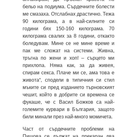
бельо на подиума. Сърдечните болести
ме смазаха. Отслабнах драстично. Тежа
90 килограма, а в най-силните си
години бях 150-160 килограма. 70
килограма свалих за 8 години, откакто
боледувам. Мине се не мине време и
пак ме сложат на системи. Живна,
тръгна по жени и хоп! – сърцето ми
прихлопа. Няма как, за да живея,
спирам секса. Плаче ми се, ама това е
живота“, сподели в типичния си стил
мъките си пред изданието търновският
чешит, който в добрите си времена се
фукаше, че с Васил Божков са най-
големите курвари в България, защото
били минали през най-много момичета.
Част от сърдечните проблеми на
Пищова се дължат на прекаран два