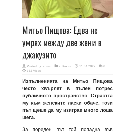
Митьо Пищова: Едва не
умрях между две жени в
джакузито
Posted by:
admin
in
Клюки
11.04.2022
0
332 Views
Изпълненията на Митьо Пищова
често хвърлят в пълен потрес
публичното пространство. Страстта
му към женските ласки обаче, този
път щеше да му изиграе много лоша
шега.
За пореден път той попадна във