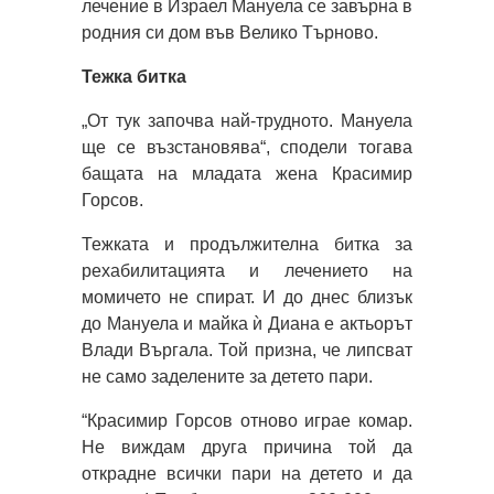
лечение в Израел Мануела се завърна в
родния си дом във Велико Търново.
Тежка битка
„От тук започва най-трудното. Мануела
ще се възстановява“, сподели тогава
бащата на младата жена Красимир
Горсов.
Тежката и продължителна битка за
рехабилитацията и лечението на
момичето не спират. И до днес близък
до Мануела и майка ѝ Диана е актьорът
Влади Въргала. Той призна, че липсват
не само заделените за детето пари.
“Красимир Горсов отново играе комар.
Не виждам друга причина той да
открадне всички пари на детето и да