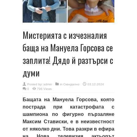
Мистерията с изчезналия
баща на Мануела Горсова се
заплита! Дядо й разтърси с
думи
Posted by:
admin
in
Скандално
03.12.2024
0
796 Views
Бащата на Мануела Горсова, която
пострада при катастрофата с
шампиона по фигурно пързаляне
Максим Стависки, е в неизвестност
от няколко дни. Това разкри в ефира
на Нова телевизия актьорът