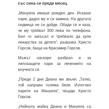
със сина си преди месец.
„Мануела имаше рожден ден. Искаше
пари, дадох му и си замина. На другата
седмица не си дойде. Обади се и каза,
че му трябват 300 лева по телефона.
Бил го закъсал и трябвало да купи
лекарства за детето”, разказва Христо
Горсов, баща на Красимир Горсов.
Мъжът наскоро разбрал и за
липсващите пари за лечението на
внучката си.
„Преди 2 дни Диана ми звъни: „Татко,
той направи голяма беля. Изтеглил
парите на Мануела”, твърди Христо
Горсов.
„Нейната майка Диана и Мануела са