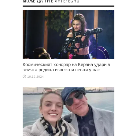
Космическият хонорар на Керана удари в
земята редица известни певци у нас
16.12.2024