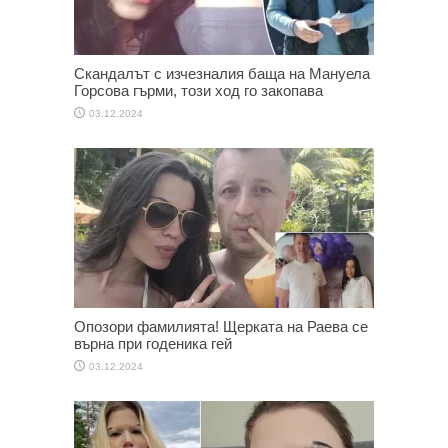
Скандалът с изчезналия баща на Мануела
Горсова гърми, този ход го закопава
03.12.2024
Опозори фамилията! Щерката на Раева се
върна при годеника гей
03.12.2024