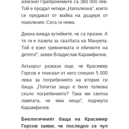
изчезне! Преброяемите са 360 000 лев.
Той е продал четири „Наполеона”, които
се предават от майка на дъщеря от
поколения. Сега ги няма.
Диана вижда кутийките, че са празни. А
тя ги е пазела за сватбата на Мануела.
Той е взел гривничката и обичките на
детето!”, заяви Владислав Карамфилов.
Актьорът разказа още, че Красимир
Горсов е поискал от него спешно 5 000
лева за погребението на втория си
баща. „Попитах защо е било толкова
скъпо погребението? Така ми светна
лампата, че има нещо”, подчерта
Карамфилов.
Биологичният баща на Красимир
Горсов заяви, че последно се чул