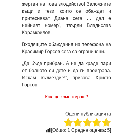
жертви на това злодейство! Заложните
къщи и тези, които се обаждат и
притесняват Диана сега … дал е
нейният номер”, твърди Владислав
Карамфилов.
Входящите обаждания на телефона на
Красимир Горсов сега са ограничени.
„Да бъде прибран. А не да краде пари
от болното си дете и да ги проиграва.
Искам възмездие!”, призова Христо
Горсов.
Как ще коментираш?
Оцени публикацията
[Общо:
1
Средна оценка:
5
]