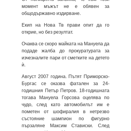
момент мъжът не е обявен за
общодържавно издирване.
Екип на Нова Тв прави опит да го
открие, но без резултат.
Oчаква се скоро майката на Mануела да
подаде жалба до прокуратурата за
изчезналите пари от смeтките на детето
ѝ.
Август 2007 година. Пътят Приморско-
Бургас се оказва фатален за 24-
годишния Петър Петров. 18-годишната
тогава Мануела Горсова оцелява по
чудо, след като автомобилът им е
пометен от шофиралия в нетрезво
състояние шампион по фигурно
пързаляне Максим Стависки. След