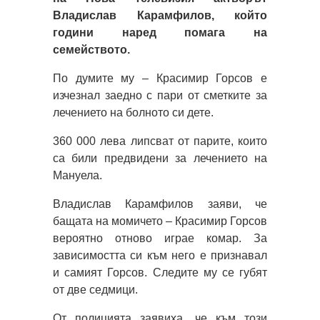
Владислав Карамфилов, който
години наред помага на
семейството.
По думите му – Красимир Горсов е
изчезнал заедно с пари от сметките за
лечението на болното си дете.
360 000 лева липсват от парите, които
са били предвидени за лечението на
Мануела.
Владислав Карамфилов заяви, че
бащата на момичето – Красимир Горсов
вероятно отново играе комар. За
зависимостта си към него е признавал
и самият Горсов. Следите му се губят
от две седмици.
От полицията заявиха, че към този