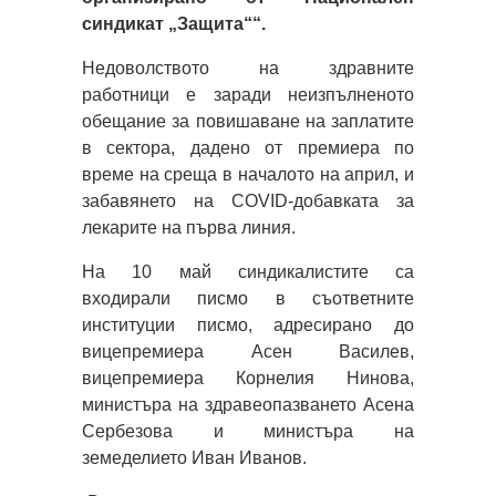
синдикат „Защита““.
Недоволството на здравните
работници е заради неизпълненото
обещание за повишаване на заплатите
в сектора, дадено от премиера по
време на среща в началото на април, и
забавянето на COVID-добавката за
лекарите на първа линия.
На 10 май синдикалистите са
входирали писмо в съответните
институции писмо, адресирано до
вицепремиера Асен Василев,
вицепремиера Корнелия Нинова,
министъра на здравеопазването Асена
Сербезова и министъра на
земеделието Иван Иванов.