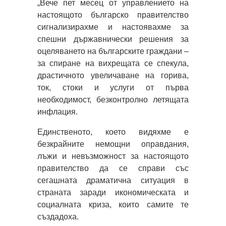
„Вече пет месец от управлението на
настоящото българско правителство
сигнализирахме и настоявахме за
спешни държавнически решения за
оцеляването на българските граждани –
за спиране на вихрещата се спекула,
драстичното увеличаване на горива,
ток, стоки и услуги от първа
необходимост, безконтролно летящата
инфлация.
Единственото, което видяхме е
безкрайните немощни оправдания,
лъжи и невъзможност за настоящото
правителство да се справи със
сегашната драматична ситуация в
страната заради икономическата и
социалната криза, които самите те
създадоха.