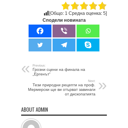
[Общо:
1
Средна оценка:
5
]
Сподели новината
Previous:
Грозни сцени на финала на
„Ергенът“
Next:
Тези природни рецепти на проф.
Мермерски ще ви отърват завинаги
от дископатията
ABOUT ADMIN