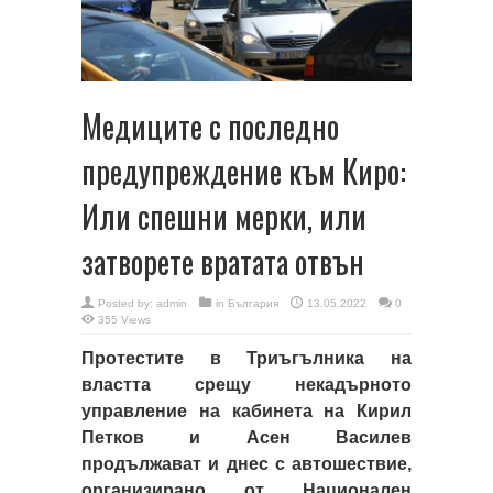
Медиците с последно
предупреждение към Киро:
Или спешни мерки, или
затворете вратата отвън
Posted by:
admin
in
България
13.05.2022
0
355 Views
Протестите в Триъгълника на
властта срещу некадърното
управление на кабинета на Кирил
Петков и Асен Василев
продължават и днес с автошествие,
организирано от Национален