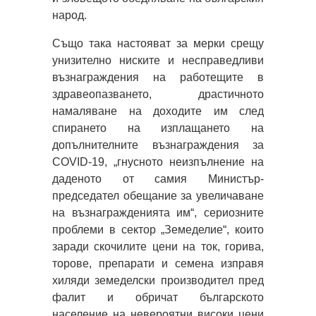
народ.
Също така настояват за мерки срещу
унизително ниските и несправедливи
възнаграждения на работещите в
здравеопазването, драстичното
намаляване на доходите им след
спирането на изплащането на
допълнителните възнаграждения за
COVID-19, „гнусното неизпълнение на
даденото от самия Министър-
председател обещание за увеличаване
на възнагражденията им“, сериозните
проблеми в сектор „Земеделие“, които
заради скочилите цени на ток, гopивa,
тopoве, препарати и семена изправя
хиляди земеделски прoизводител пред
фалит и обричат българското
население на невероятни високи цени