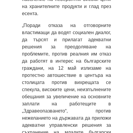
на хранителните продукти и глад през
есента.
„Поради отказа на отговорните
властимащи да водят социален диалог,
да търсят и прилагат адекватни
решения за преодоляване на
проблемите, против реалния им отказ
да работят в интерес на българските
граждани, на 12 май излизаме на
протестно автошествие в центъра на
столицата против вихрещата се
спекула, високите цени, неизпълнените
обещания за увеличение на основните
заплати на работещите в
„Здравеопазването“, против
нежеланието на държавата да приложи
адекватни управленски решения за
съхранение на младите български