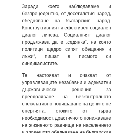
Заради което наблюдаваме и
безпрецедентно, от десетилетия наред,
обедняване на българския народ.
Конструктивният и ефективен социален
диалог липсва. Социалният диалог
продължава да е „седянка“, на която
политици щедро сипят обещания и
лъжи“, пишат в писмото си
синдикалистите.
Те настояват и очакват от
управляващите незабавни и адекватни
държавнически решения за
преодоляване на безконтролното
спекулативно повишаване на цените не
енергията, стоките от първа
необходимост, драстичното понижаване
на жизненото равнище на населението
и зловещото обедняване на българския