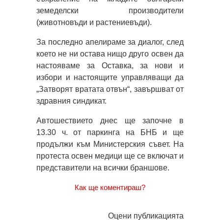
земеделски производители
(животновъди и растениевъди).
За последно апелираме за диалог, след
което не ни остава нищо друго освен да
настояваме за Оставка, за нови и
избори и настоящите управляващи да
„Затворят вратата отвън“, завършват от
здравния синдикат.
Автошествието днес ще започне в
13.30 ч. от паркинга на БНБ и ще
продължи към Министерския съвет. На
протеста освен медици ще се включат и
представители на всички браншове.
Как ще коментираш?
Оцени публикацията