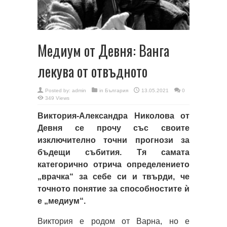
Медиум от Девня: Ванга
лекува от отвъдното
Posted by:
admin
in
България
13.05.2021
0
349 Views
Виктория-Александра Николова от
Девня се прочу със своите
изключително точни прогнози за
бъдещи събития. Тя самата
категорично отрича определението
„врачка“ за себе си и твърди, че
точното понятие за способностите ѝ
е „медиум“.
Виктория е родом от Варна, но е