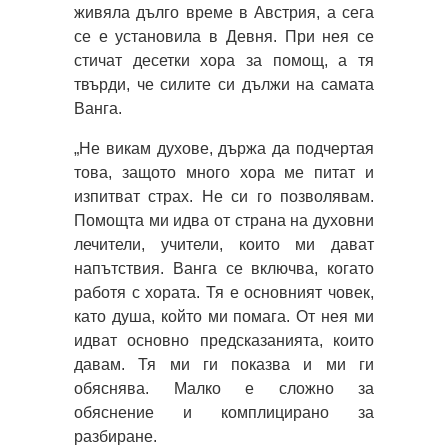
живяла дълго време в Австрия, а сега
се е установила в Девня. При нея се
стичат десетки хора за помощ, а тя
твърди, че силите си дължи на самата
Ванга.
„Не викам духове, държа да подчертая
това, защото много хора ме питат и
изпитват страх. Не си го позволявам.
Помощта ми идва от страна на духовни
лечители, учители, които ми дават
напътствия. Ванга се включва, когато
работя с хората. Тя е основният човек,
като душа, който ми помага. От нея ми
идват основно предсказанията, които
давам. Тя ми ги показва и ми ги
обяснява. Малко е сложно за
обяснение и комплицирано за
разбиране.