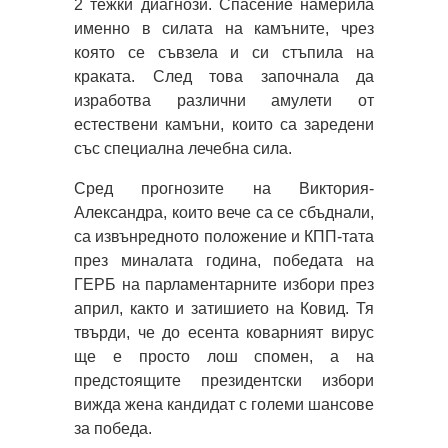
2 тежки диагнози. Спасение намерила
именно в силата на камъните, чрез
която се съвзела и си стъпила на
краката. След това започнала да
изработва различни амулети от
естествени камъни, които са заредени
със специална лечебна сила.
Сред прогнозите на Виктория-
Александра, които вече са се сбъднали,
са извънредното положение и КПП-тата
през миналата година, победата на
ГЕРБ на парламентарните избори през
април, както и затишието на Ковид. Тя
твърди, че до есента коварният вирус
ще е просто лош спомен, а на
предстоящите президентски избори
вижда жена кандидат с големи шансове
за победа.