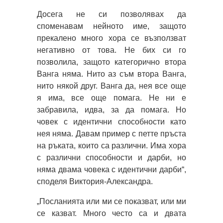
Досега не си позволявах да
споменавам нейното име, защото
прекалено много хора се възползват
негативно от това. Не бих си го
позволила, защото категорично втора
Ванга няма. Нито аз съм втора Ванга,
нито някой друг. Ванга да, нея все още
я има, все още помага. Не ни е
забравила, идва, за да помага. Но
човек с идентични способности като
нея няма. Давам пример с петте пръста
на ръката, които са различни. Има хора
с различни способности и дарби, но
няма двама човека с идентични дарби“,
споделя Виктория-Александра.
„Посланията или ми се показват, или ми
се казват. Много често са и двата