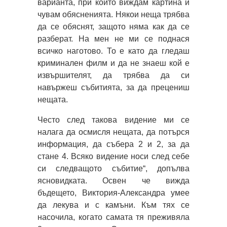
варианта, при които виждам картина и
чувам обясненията. Някои неща трябва
да се обяснят, защото няма как да се
разберат. На мен не ми се поднася
всичко наготово. То е като да гледаш
криминален филм и да не знаеш кой е
извършителят, да трябва да си
навържеш събитията, за да прецениш
нещата.
Често след такова видение ми се
налага да осмисля нещата, да потърся
информация, да събера 2 и 2, за да
стане 4. Всяко видение носи след себе
си следващото събитие“, допълва
ясновидката. Освен че вижда
бъдещето, Виктория-Александра умее
да лекува и с камъни. Към тях се
насочила, когато самата тя преживяла