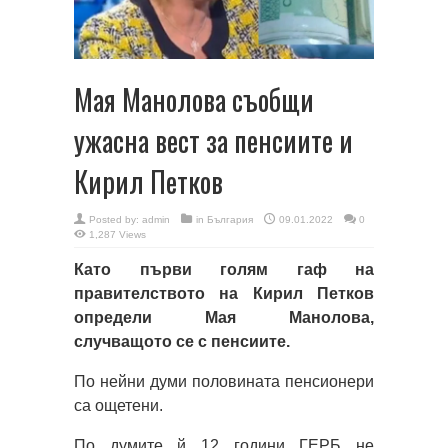
Мая Манолова съобщи
ужасна вест за пенсиите и
Кирил Петков
Posted by:
admin
in
България
09.01.2022
0
1,287 Views
Като първи голям гаф на
правителството на Кирил Петков
определи Мая Манолова,
случващото се с пенсиите.
По нейни думи половината пенсионери
са ощетени.
По думите й 12 години ГЕРБ не