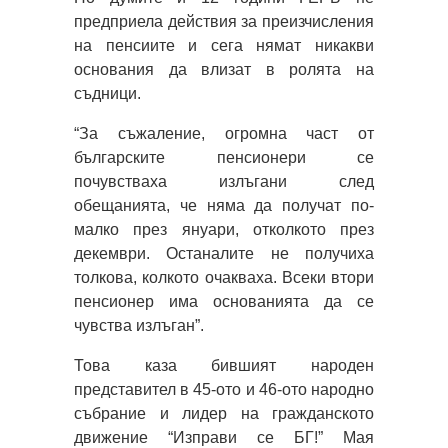
предприела действия за преизчисления
на пенсиите и сега нямат никакви
основания да влизат в ролята на
съдници.
“За съжаление, огромна част от
българските пенсионери се
почувстваха излъгани след
обещанията, че няма да получат по-
малко през януари, отколкото през
декември. Останалите не получиха
толкова, колкото очакваха. Всеки втори
пенсионер има основанията да се
чувства излъган”.
Това каза бившият народен
представител в 45-ото и 46-ото народно
събрание и лидер на гражданското
движение “Изправи се БГ!” Мая