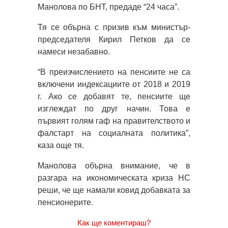
Манолова по БНТ, предаде “24 часа”.
Тя се обърна с призив към министър-
председателя Кирил Петков да се
намеси незабавно.
“В преизчислението на пенсиите не са
включени индексациите от 2018 и 2019
г. Ако се добавят те, пенсиите ще
изглеждат по друг начин. Това е
първият голям гаф на правителството и
фалстарт на социалната политика”,
каза още тя.
Манолова обърна внимание, че в
разгара на икономическата криза НС
реши, че ще намали ковид добавката за
пенсионерите.
Как ще коментираш?