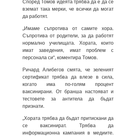
Според Томов идеята трябва да е да се
вземат така мерки, че всички да могат
да работят.
„Имаме съпротива от самите хора.
Съпротива от родители, за да работят
нормално училищата. Хората, които
имат заведения, имат проблем с
персонала си“, коментира Томов.
Ричард Алибегов смята, че зеленият
сертификат трябва да влезе в сила,
когато има по-голям процент
ваксинирани. От бранша настояват и
тестовете за антитела да бъдат
признати.
„Хората трябва да бъдат притискани да
се ваксинират. Трябва да
информационна кампания в медиите.