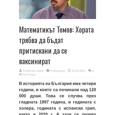
Математикът Томов: Хората
трябва да бъдат
притискани да се
ваксинират
Posted by:
admin
in
България
23.10.2021
0
214 Views
В историята на България има четири
години, в които са починали над 120
000 души. Това се случва през
гладната 1997 година, в годината с
холера, годината с испански грип,
както и 2020 г. А тази се очаква