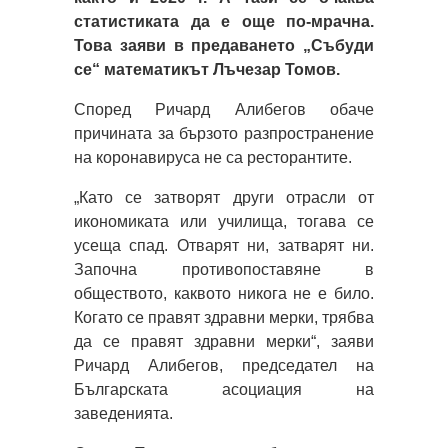
статистиката да е още по-мрачна.
Това заяви в предаването „Събуди
се“ математикът Лъчезар Томов.
Според Ричард Алибегов обаче
причината за бързото разпространение
на коронавируса не са ресторантите.
„Като се затворят други отрасли от
икономиката или училища, тогава се
усеща спад. Отварят ни, затварят ни.
Започна противопоставяне в
обществото, каквото никога не е било.
Когато се правят здравни мерки, трябва
да се правят здравни мерки“, заяви
Ричард Алибегов, председател на
Българската асоциация на
заведенията.