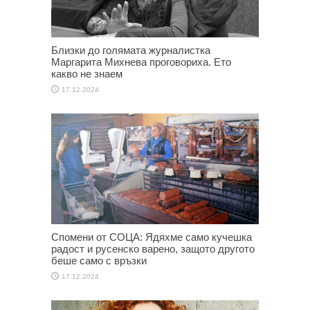
Близки до голямата журналистка
Маргарита Михнева проговориха. Ето
какво не знаем
17.12.2024
Спомени от СОЦА: Ядяхме само кучешка
радост и русенско варено, защото другото
беше само с връзки
17.12.2024