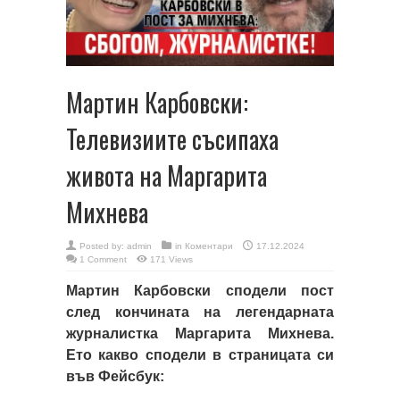
Мартин Карбовски:
Телевизиите съсипаха
живота на Маргарита
Михнева
Posted by:
admin
in
Коментари
17.12.2024
1 Comment
171 Views
Мартин Карбовски сподели пост
след кончината на легендарната
журналистка Маргарита Михнева.
Ето какво сподели в страницата си
във Фейсбук: