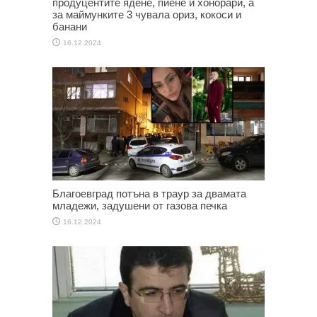
продуцентите ядене, пиене и хонорари, а
за маймунките 3 чувала ориз, кокоси и
банани
16.12.2024
Благоевград потъна в траур за двамата
младежи, задушени от газова печка
16.12.2024