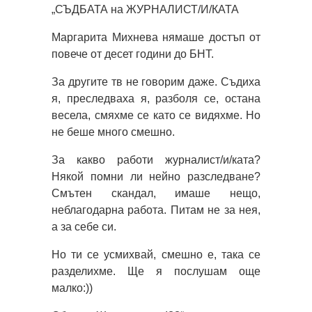
„СЪДБАТА на ЖУРНАЛИСТ/И/КАТА
Маргарита Михнева нямаше достъп от
повече от десет години до БНТ.
За другите тв не говорим даже. Съдиха
я, преследваха я, разболя се, остана
весела, смяхме се като се видяхме. Но
не беше много смешно.
За какво работи журналист/и/ката?
Някой помни ли нейно разследване?
Смътен скандал, имаше нещо,
неблагодарна работа. Питам не за нея,
а за себе си.
Но ти се усмихвай, смешно е, така се
разделихме. Ще я послушам още
малко:))