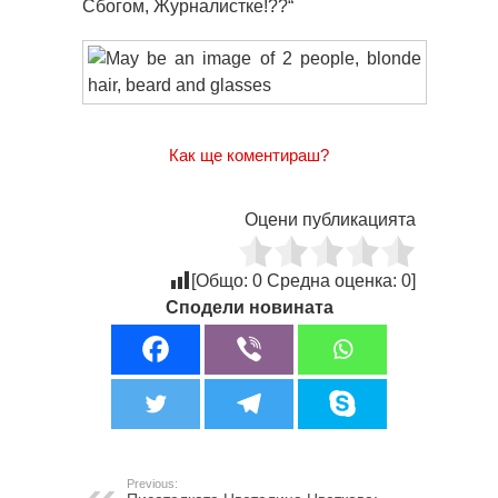
Сбогом, Журналистке!??“
Как ще коментираш?
Оцени публикацията
[Общо:
0
Средна оценка:
0
]
Сподели новината
Previous: