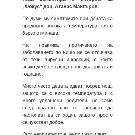
„Фокус“ доц. Атанас Мангъров.
По думи му симптомите при децата са
предимно високата температура, която
бързо отминава.
На практика протичането на
заболяването по нищо не се отличава
от тези вирусни инфекции, с които
всяко дете се среща поне два-три пъти
годишно.
Много често децата идват посред нощ,
защото са с висока температура и с
много уплашени родители, но само
след два-три дни те започват да
настояват да си ходят, защото просто
се чувстват добре.
Като неприятното е, че при нас идват