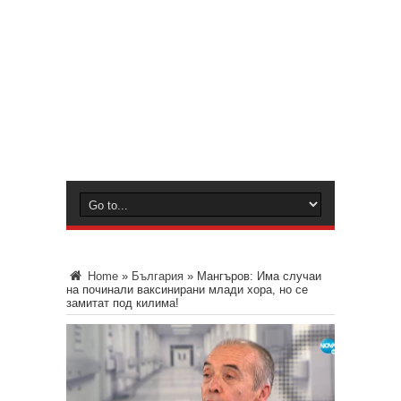
Home
»
България
»
Мангъров: Има случаи
на починали ваксинирани млади хора, но се
замитат под килима!