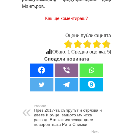
Мангъров.
Как ще коментираш?
Оцени публикацията
[Общо:
1
Средна оценка:
5
]
Сподели новината
Previous:
През 2017-та съпругът ѝ отрязва и
двете ѝ ръце, защото му иска
развод. Ето как изглежда днес
невероятната Рита Снимки
Next: