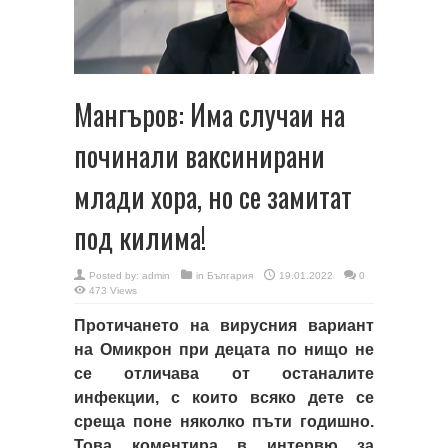
Мангъров: Има случаи на
починали ваксинирани
млади хора, но се замитат
под килима!
Posted by:
admin
in
България
19.01.2022
0
473 Views
Протичането на вирусния вариант
на Омикрон при децата по нищо не
се отличава от останалите
инфекции, с които всяко дете се
среща поне няколко пъти годишно.
Това коментира в интервю за