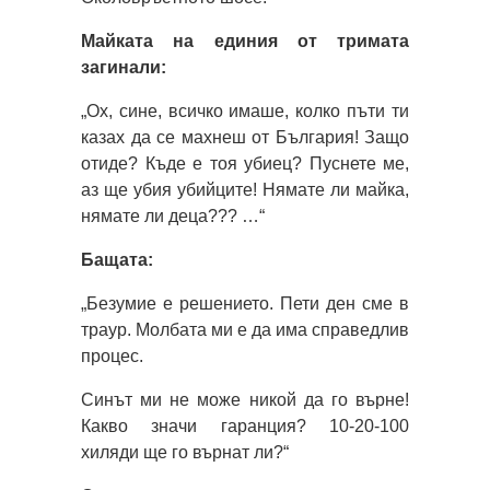
Майката на единия от тримата
загинали:
„Ох, сине, всичко имаше, колко пъти ти
казах да се махнеш от България! Защо
отиде? Къде е тоя убиец? Пуснете ме,
аз ще убия убийците! Нямате ли майка,
нямате ли деца??? …“
Бащата:
„Безумие е решението. Пети ден сме в
траур. Молбата ми е да има справедлив
процес.
Синът ми не може никой да го върне!
Какво значи гаранция? 10-20-100
хиляди ще го върнат ли?“