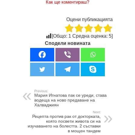
Как ще коментираш?
Оцени публикацията
[Общо:
1
Средна оценка:
5
]
Сподели новината
Previous:
Мария Игнатова пак се уреди, става
водеща на ново предаване на
Халваджиян
Next:
Рецепта против рак от докторката,
която посвети живота си на
изучаването на болестта. 2 съставки
в мощен тандем