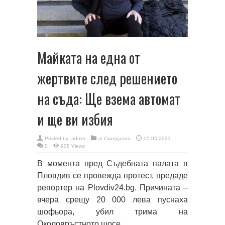
Майката на една от
жертвите след решението
на съда: Ще взема автомат
и ще ви избия
Posted by:
admin
in
Скандално
15.05.2021
0
908 Views
В момента пред Съдебната палата в
Пловдив се провежда протест, предаде
репортер на Plovdiv24.bg. Причината –
вчера срещу 20 000 лева пуснаха
шофьора, убил трима на
Околовръстното шосе.