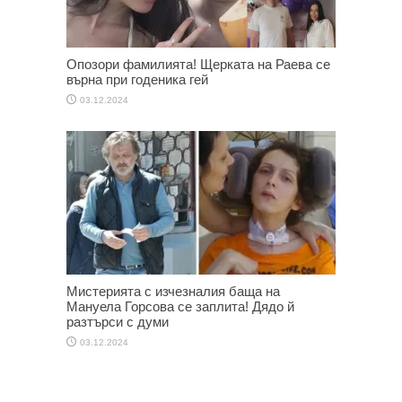
Опозори фамилията! Щерката на Раева се
върна при годеника гей
03.12.2024
Мистерията с изчезналия баща на
Мануела Горсова се заплита! Дядо й
разтърси с думи
03.12.2024