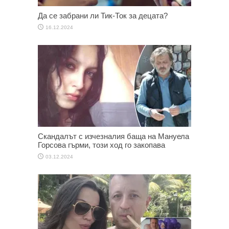
Да се забрани ли Тик-Ток за децата?
16.12.2024
Скандалът с изчезналия баща на Мануела
Горсова гърми, този ход го закопава
03.12.2024