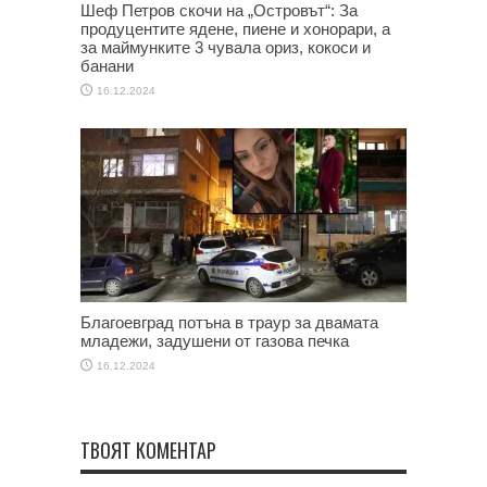
Шеф Петров скочи на „Островът“: За
продуцентите ядене, пиене и хонорари, а
за маймунките 3 чувала ориз, кокоси и
банани
16.12.2024
Благоевград потъна в траур за двамата
младежи, задушени от газова печка
16.12.2024
ТВОЯТ КОМЕНТАР