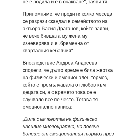
не е родила и е в очакване“, заяви тя.
Припомняме, че преди няколко месеца
се разрази скандал в семейството на
актьора Васил Драганов, който заяви,
че вече бившата му жена му
изневерява и е „бременна от
кварталния кебапчия“.
Впоследствие Андреа Андреева
сподели, че дълго време е била жертва
на физически и емоционален тормоз,
който е премълчавала от любов към
децата си, а с времето това се е
случвало все по-често. Тогава тя
емоционално написа:
„Била съм жертва на физическо
насилие многократно, но повече
болеше от емоционалния тормоз през