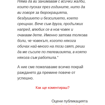
Няма да ви занимавам с всички жалби,
които пусках през годините, нито да
ви говоря за бюрокрацията,
бездушието и безсилието, което
срещнах. Вече съм друга, продължих
напред, влюбих се в нов човек и
очаквам дете. Именно затова толкова
боли, че човекът, когото някога
обичах най-много на този свят, реши
да ме съсипе по телевизията, в която
някога съм работила.“
А ние сме пожелаваме всичко покрай
раждането да премине повече от
успешно.
Как ще коментираш?
Оцени публикацията