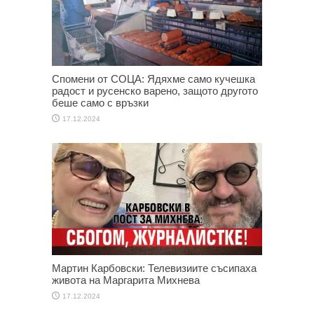
Спомени от СОЦА: Ядяхме само кучешка
радост и русенско варено, защото другото
беше само с връзки
17.12.2024
Мартин Карбовски: Телевизиите съсипаха
живота на Маргарита Михнева
17.12.2024