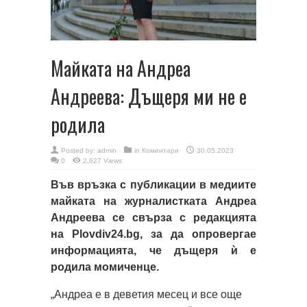
Майката на Андреа
Андреева: Дъщеря ми не е
родила
Posted by:
admin
in
Коментари
30.05.2023
0
2,627 Views
Във връзка с публикации в медиите
майката на журналистката Андреа
Андреева се свърза с редакцията
на Plovdiv24.bg, за да опровергае
информацията, че дъщеря ѝ е
родила момиченце.
„Андреа е в деветия месец и все още