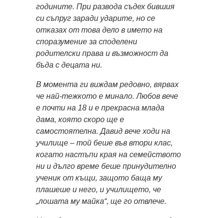
годините. При развода съдех бившия
си съпруг заради ударите, но се
отказах от това дело в името на
споразумение за споделени
родителски права и възможност да
бъда с децата ни.
В момента ги виждам редовно, вярвах
че най-тежкото е минало. Любов вече
е почти на 18 и е прекрасна млада
дама, която скоро ще е
самостоятелна. Давид вече ходи на
училище – той беше във втори клас,
когато настъпи края на семейството
ни и дълго време беше принудително
ученик от къщи, защото баща му
плашеше и него, и училището, че
„лошата му майка“, ще го отвлече.