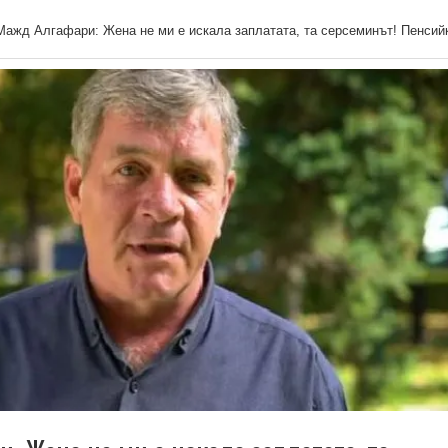
Мажд Алгафари: Жена не ми е искала заплатата, та серсеминът! Пенсий