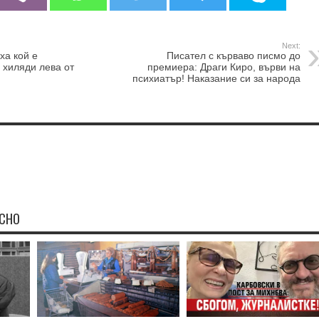
Next:
ха кой е
Писател с кърваво писмо до
 хиляди лева от
премиера: Драги Киро, върви на
психиатър! Наказание си за народа
ЕСНО