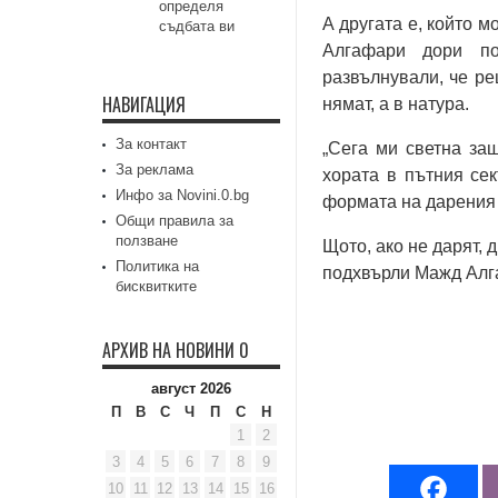
определя
А другата е, който 
съдбата ви
Алгафари дори по
развълнували, че ре
НАВИГАЦИЯ
нямат, а в натура.
За контакт
„Сега ми светна за
За реклама
хората в пътния сек
Инфо за Novini.0.bg
формата на дарени
Общи правила за
ползване
Щото, ако не дарят, 
Политика на
подхвърли Мажд Алг
бисквитките
АРХИВ НА НОВИНИ 0
август 2026
П
В
С
Ч
П
С
Н
1
2
3
4
5
6
7
8
9
10
11
12
13
14
15
16