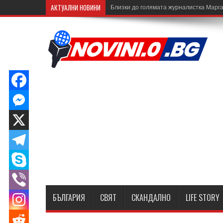
АКТУАЛНИ НОВИНИ
Близки до голямата журналистка Марга
БЪЛГАРИЯ
СВЯТ
СКАНДАЛНО
LIFE STORY