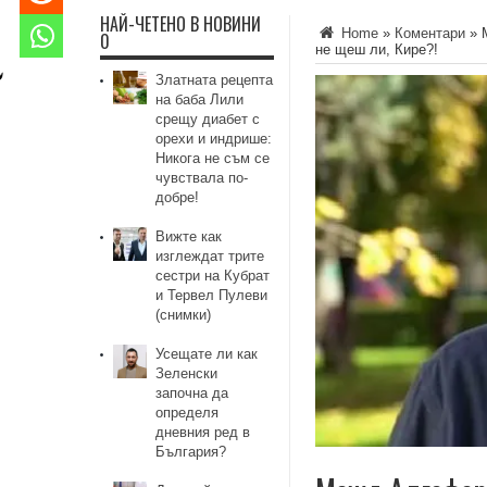
НАЙ-ЧЕТЕНО В НОВИНИ
Home
»
Коментари
»
0
не щеш ли, Кире?!
Златната рецепта
на баба Лили
срещу диабет с
орехи и индрише:
Никога не съм се
чувствала по-
добре!
Вижте как
изглеждат трите
сестри на Кубрат
и Тервел Пулеви
(снимки)
Усещате ли как
Зеленски
започна да
определя
дневния ред в
България?