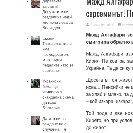
Мажд Алгафари
Дарявайте
заплати!
серсеминът! П
Депутатите си
разделиха над 4
милиона лева за
Posted by:
admin
in
Коме
Великден
Мажд Алгафари зов
Емили
емигрира обратно в
Тротинетката си
има
Мажд Алгафари взри
последовател,
мъж върти
Кирил Петков за за
педалите като за
Украйна. Та да си ку
световно
„Досега в тоя живо
Украински
бежанци
иска… Пенсийки не щ
измислиха
за хляб и мляко, па 
скандална схема
– кой изкара, изкара
да цакат
България
Той поде и две нов
Датата ви на
Кирето, но при услов
раждане не е
до живот.
случайна! Тя