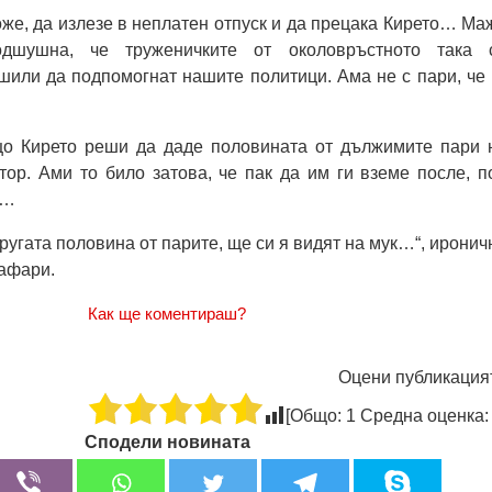
може, да излезе в неплатен отпуск и да прецака Кирето… Ма
дшушна, че труженичките от околовръстното така 
шили да подпомогнат нашите политици. Ама не с пари, че 
що Кирето реши да даде половината от дължимите пари 
тор. Ами то било затова, че пак да им ги вземе после, п
я…
другата половина от парите, ще си я видят на мук…“, иронич
афари.
Как ще коментираш?
Оцени публикация
[Общо:
1
Средна оценка
Сподели новината