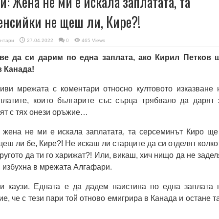
: Жена не ми е искала заплатата, та
енсийки не щеш ли, Кире?!
нтари
27.04.2022
0
465 Views
е да си дарим по една заплата, ако Кирил Петков 
 Канада!
ви мрежата с коментари относно култовото изказване 
платите, които българите със сърца трябвало да дарят 
пят с тях онези оръжие…
т жена не ми е искала заплатата, та серсеминът Киро ще
еш ли бе, Кире?! Не искаш ли старците да си отделят колко
другото да ти го харижат?! Или, викаш, хич нищо да не задел
“, избухна в мрежата Алгафари.
и каузи. Едната е да дадем наистина по една заплата 
ие, че с тези пари той отново емигрира в Канада и остане т