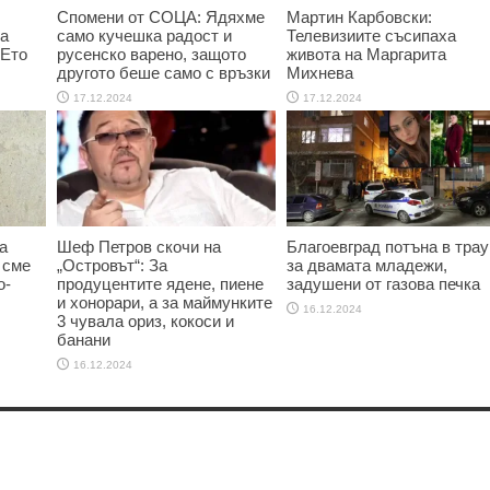
Спомени от СОЦА: Ядяхме
Мартин Карбовски:
та
само кучешка радост и
Телевизиите съсипаха
 Ето
русенско варено, защото
живота на Маргарита
другото беше само с връзки
Михнева
17.12.2024
17.12.2024
а
Шеф Петров скочи на
Благоевград потъна в трау
 сме
„Островът“: За
за двамата младежи,
о-
продуцентите ядене, пиене
задушени от газова печка
и хонорари, а за маймунките
16.12.2024
3 чувала ориз, кокоси и
банани
16.12.2024