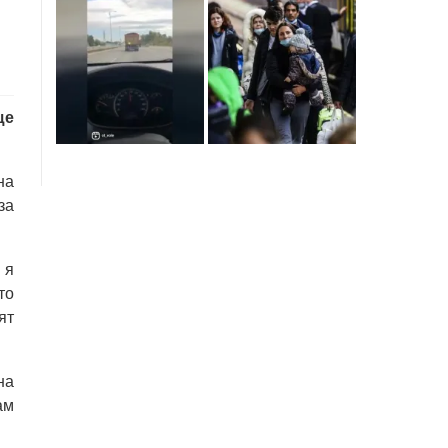
ще
на
за
 я
то
ят
на
ам