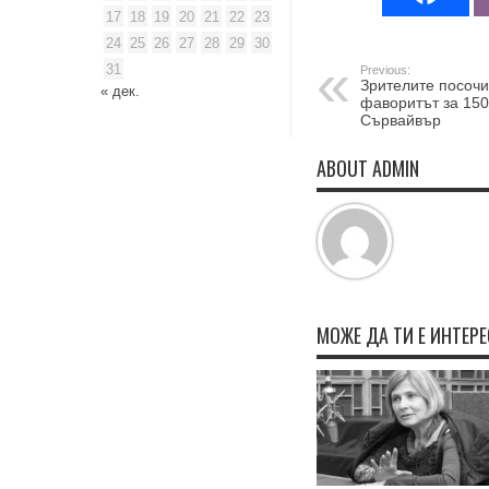
17
18
19
20
21
22
23
24
25
26
27
28
29
30
31
Previous:
Зрителите посочи
« дек.
фаворитът за 150
Сървайвър
ABOUT ADMIN
МОЖЕ ДА ТИ Е ИНТЕР