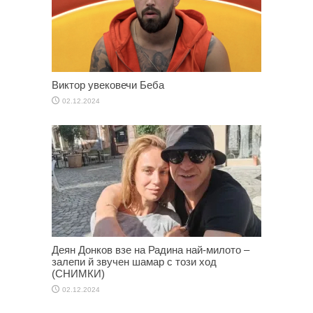
Виктор увековечи Беба
02.12.2024
Деян Донков взе на Радина най-милото –
залепи й звучен шамар с този ход
(СНИМКИ)
02.12.2024