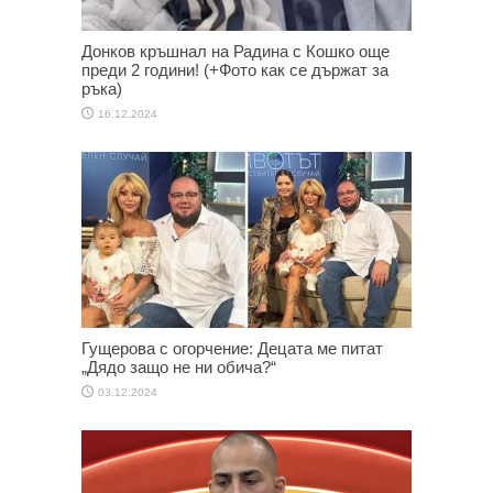
Донков кръшнал на Радина с Кошко още
преди 2 години! (+Фото как се държат за
ръка)
16.12.2024
Гущерова с огорчение: Децата ме питат
„Дядо защо не ни обича?“
03.12.2024