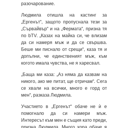
разочарование.
Людмила отишла на кастинг за
„Ергенът“, защото пропуснала тези за
„Сървайвър“ и на „Фермата“, призна тя
по bTV. „Казах на майка си, че влизам
да си намеря мъж и да се свършва.
Беше ми писнало от срещи“, каза тя и
допълни, че единственият мъж, към
когото имала чувства, не я харесвал.
„Баща ми каза: „Аз няма да казвам на
никого, ако ме питат, ще отричам“. Сега
се хвали на всички, много е горд от
мен“, разказа Людмила.
Участието в „Ергенът“ обаче не ѝ е
помогнало да си намери мъж.
Интересът към мен е същия като преди,
призна Людмила. Много хора обаче я