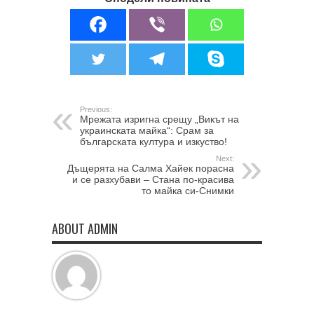
Previous:
Мрежата изригна срещу „Викът на
украинската майка“: Срам за
българската култура и изкуство!
Next:
Дъщерята на Салма Хайек порасна
и се разхубави – Стана по-красива
то майка си-Снимки
ABOUT ADMIN