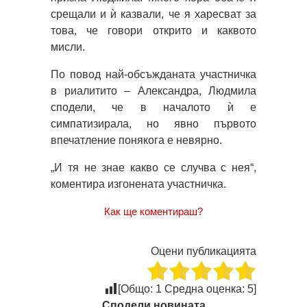
срещали и ѝ казвали, че я харесват за
това, че говори открито и каквото
мисли.
По повод най-обсъжданата участничка
в риалитито – Александра, Людмила
сподели, че в началото ѝ е
симпатизирала, но явно първото
впечатление понякога е невярно.
„И тя не знае какво се случва с нея“,
коментира изгонената участничка.
Как ще коментираш?
Оцени публикацията
[Общо:
1
Средна оценка:
5
]
Сподели новината