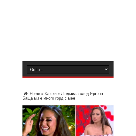
Home
»
Клюки
»
Людмила след Ергена:
Баща ми е много горд с мен