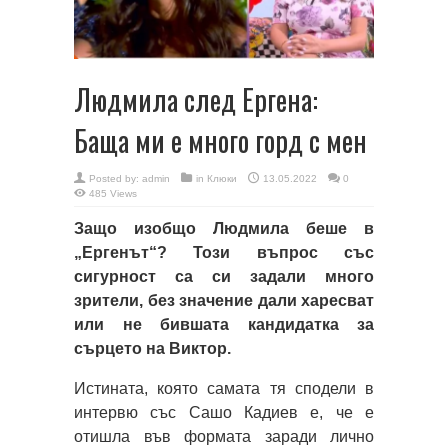
Людмила след Ергена:
Баща ми е много горд с мен
Posted by:
admin
in
Клюки
13.05.2022
0
485 Views
Защо изобщо Людмила беше в
„Ергенът“? Този въпрос със
сигурност са си задали много
зрители, без значение дали харесват
или не бившата кандидатка за
сърцето на Виктор.
Истината, която самата тя сподели в
интервю със Сашо Кадиев е, че е
отишла във формата заради лично