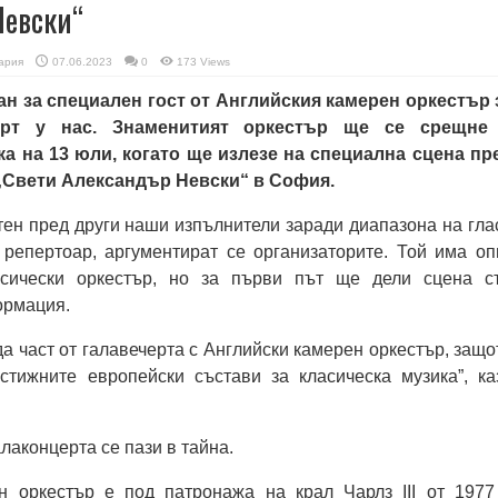
Невски“
ария
07.06.2023
0
173 Views
н за специален гост от Английския камерен оркестър 
рт у нас. Знаменитият оркестър ще се срещне
а на 13 юли, когато ще излезе на специална сцена пр
„Свети Александър Невски“ в София.
ен пред други наши изпълнители заради диапазона на гла
 репертоар, аргументират се организаторите. Той има оп
асически оркестър, но за първи път ще дели сцена с
ормация.
да част от галавечерта с Английски камерен оркестър, защо
стижните европейски състави за класическа музика”, ка
лаконцерта се пази в тайна.
н оркестър е под патронажа на крал Чарлз III от 1977 