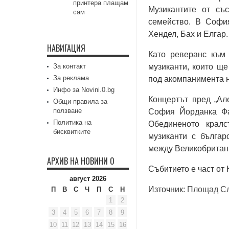
принтера плащам
Музикантите от съ
сам
семейство. В Софи
Хендел, Бах и Елгар.
НАВИГАЦИЯ
Като реверанс към 
За контакт
музиканти, които щ
За реклама
под акомпанимента н
Инфо за Novini.0.bg
Концертът пред „Ал
Общи правила за
ползване
София Йорданка Фа
Политика на
Обединеното кралс
бисквитките
музиканти с българ
между Великобритан
АРХИВ НА НОВИНИ 0
Събитието е част от
август 2026
Източник:
Площад С
П
В
С
Ч
П
С
Н
1
2
3
4
5
6
7
8
9
10
11
12
13
14
15
16