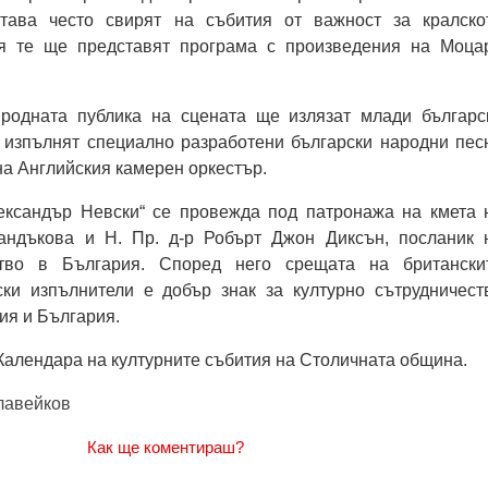
става често свирят на събития от важност за кралско
я те ще представят програма с произведения на Моцар
родната публика на сцената ще излязат млади българс
е изпълнят специално разработени български народни пес
а Английския камерен оркестър.
ександър Невски“ се провежда под патронажа на кмета 
ндъкова и Н. Пр. д-р Робърт Джон Диксън, посланик 
тво в България. Според него срещата на британски
ски изпълнители е добър знак за културно сътрудничест
ия и България.
 Календара на културните събития на Столичната община.
лавейков
Как ще коментираш?