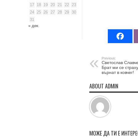
17
18
19
20
21
22
23
24
25
26
27
28
29
30
31
« дек.
Previous:
Светослав Славче
Брат ми се страх
върнат в ковчег!
ABOUT ADMIN
МОЖЕ ДА ТИ Е ИНТЕР