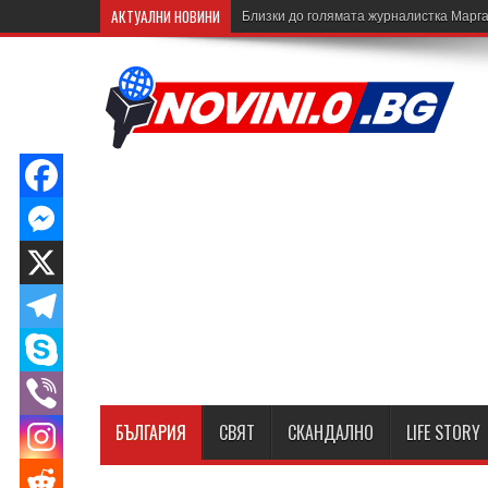
АКТУАЛНИ НОВИНИ
Близки до голямата журналистка Марга
БЪЛГАРИЯ
СВЯТ
СКАНДАЛНО
LIFE STORY