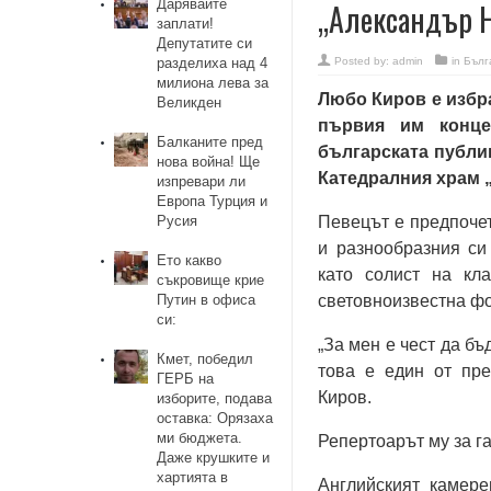
Дарявайте
„Александър 
заплати!
Депутатите си
разделиха над 4
Posted by:
admin
in
Бълг
милиона лева за
Любо Киров е избра
Великден
първия им конце
Балканите пред
българската публик
нова война! Ще
Катедралния храм 
изпревари ли
Европа Турция и
Русия
Певецът е предпочет
и разнообразния си
Ето какво
като солист на кл
съкровище крие
Путин в офиса
световноизвестна ф
си:
„За мен е чест да бъ
Кмет, победил
това е един от пре
ГЕРБ на
Киров.
изборите, подава
оставка: Орязаха
ми бюджета.
Репертоарът му за га
Даже крушките и
хартията в
Английският камере