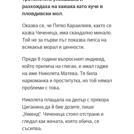
разхождаха на каишка като куче в
пловдивски мол.
Оказва се, че Петко Караилиев, както се
казва Чеченеца, има скандално минало.
Той не за първи път показва липса на
всякакъв морал и ценности.
Преди 8 години въпросният индивид,
който прилича на глиган, е имал гадже
на име Николета Матева. Тя била
наркоманка и проститутка, но той нямал
проблеми с това.
Николета плащала на дилър с прякора
Циганина да й бие дозите, пише
„Уикенд“. Чеченеца стоял отстрани и
гледал как жената, която обича, се
съсипва.