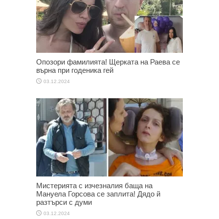
Опозори фамилията! Щерката на Раева се
върна при годеника гей
03.12.2024
Мистерията с изчезналия баща на
Мануела Горсова се заплита! Дядо й
разтърси с думи
03.12.2024