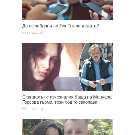
Да се забрани ли Тик-Ток за децата?
16.12.2024
Скандалът с изчезналия баща на Мануела
Горсова гърми, този ход го закопава
03.12.2024