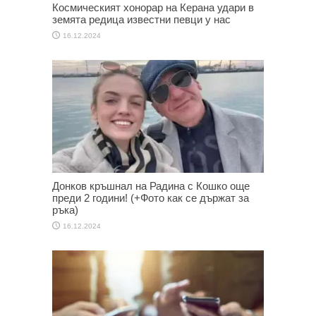
Космическият хонорар на Керана удари в
земята редица известни певци у нас
16.12.2024
Донков кръшнал на Радина с Кошко още
преди 2 години! (+Фото как се държат за
ръка)
16.12.2024