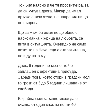
Той бил наясно и че тя проституира, за
да си купува дрога. Макар да имал
връзка с тази жена, не направил нищо
по въпроса.
Що за мъж би имал нещо общо с
наркоманка и жрица на любовта, се
пита в ситуацията. Очевидно не само
визията на Чеченеца е отвратителна,
но и душата му.
Днес, 8 години по-късно, той е
заплашен с ефективна присъда.
Заради това, което стори в градски мол,
го грози от 3 до 5 години лишаване от
свобода.
В крайна сметка какво може да се
очаква от един мъж на почти 40 г.,