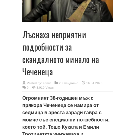
Лъснаха неприятни
подробности за
скандалното минало на
Чеченеца
Posted by:
admin
in
Скандално
16.04.2023
0
3,910 Views
Огромният 38-годишен мъж с
прякора Чеченеца се намира от
седмица в ареста заради гавра с
момче със специални потребности,
което той, Тошо Куката и Емили
Тротинеткта унижаваха и