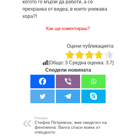
когото го мързи да работи, а се
прехранва от видеа, в които унижава
хора?!
Как ще коментираш?
Оцени публикацията
[Общо:
3
Средна оценка:
3.7
]
Сподели новината
Previous:
Стефка Петревска, жив свидетел на
феномена: Ванга спаси мама от
отвъдното