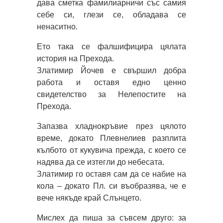
дава сметка фамилиарничи със самия
себе си, глези се, обладава се
ненаситно.
Ето така се фалшифицира цялата
история на Прехода.
Златимир Йочев е свършил добра
работа и оставя едно ценно
свидетелство за Нелепостите на
Прехода.
Запазва хладнокръвие през цялото
време, докато Плевнелиев разплита
кълбото от кукувича прежда, с което се
надява да се изтегли до небесата.
Златимир го оставя сам да се набие на
кола – докато Пл. си въобразява, че е
вече някъде край Слънцето.
Мислех да пиша за съвсем друго: за