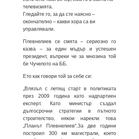
телевизията.
Гледайте го, за да сте наясно –
окончателно – какви хора са ви
управлявали.
Плевнелиев се смята – сериозно го
казва – за един мъдър и успешен
президент, въпреки че за мнозина той
бе Чучелото на ББ.
Ето как говори той за себе си:
„Влязъл с летящ старт в политиката
през 2009 година като надпартиен
експерт. Като министър създал
дългосрочни стратегии в пътното
строителство, някои нарекли това
„Планът Плевнелиев“.За две години
построил 300 км магистрали, което