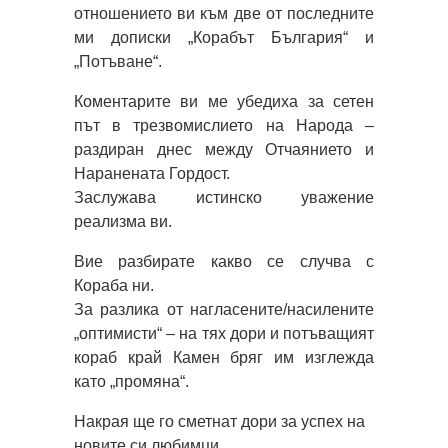
отношението ви към две от последните
ми дописки „Корабът България“ и
„Потъване“.
Коментарите ви ме убедиха за сетен
път в трезвомислието на Народа –
раздиран днес между Отчаянието и
Наранената Гордост.
Заслужава истинско уважение
реализма ви.
Вие разбирате какво се случва с
Кораба ни.
За разлика от нагласените/насилените
„оптимисти“ – на тях дори и потъващият
кораб край Камен бряг им изглежда
като „промяна“.
Накрая ще го сметнат дори за успех на
новите си любимци.