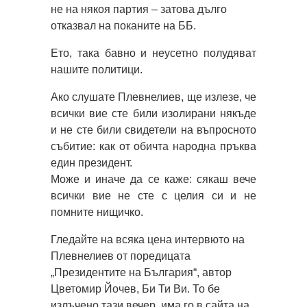
не на някоя партия – затова дълго
отказвал на поканите на ББ.
Ето, така бавно и неусетно полудяват
нашите политици.
Ако слушате Плевнелиев, ще излезе, че
всички вие сте били изолирани някъде
и не сте били свидетели на въпросното
събитие: как от обичта народна пръква
един президент.
Може и иначе да се каже: сякаш вече
всички вие не сте с целия си и не
помните нищичко.
Гледайте на всяка цена интервюто на
Плевнелиев от поредицата
„Президентите на България“, автор
Цветомир Йочев, Би Ти Ви. То бе
излъчено тази вечер, има го в сайта на