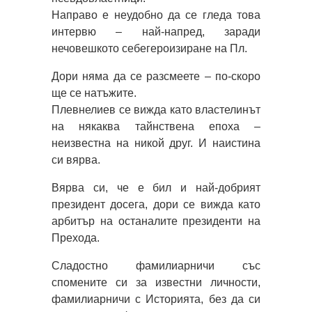
Направо е неудобно да се гледа това
интервю – най-напред, заради
нечовешкото себегероизиране на Пл.
Дори няма да се разсмеете – по-скоро
ще се натъжите.
Плевнелиев се вижда като властелинът
на някаква тайнствена епоха –
неизвестна на никой друг. И наистина
си вярва.
Вярва си, че е бил и най-добрият
президент досега, дори се вижда като
арбитър на останалите президенти на
Прехода.
Сладостно фамилиарничи със
спомените си за известни личности,
фамилиарничи с Историята, без да си