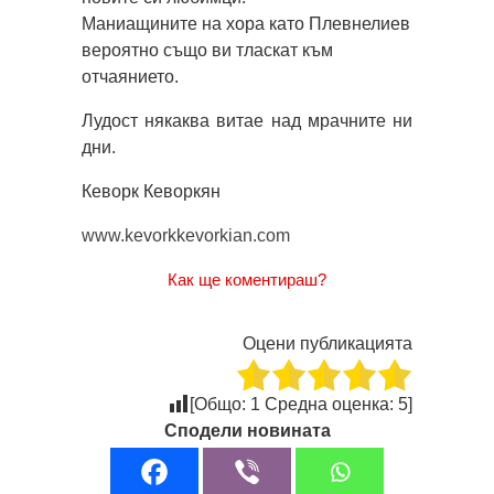
Маниащините на хора като Плевнелиев
вероятно също ви тласкат към
отчаянието.
Лудост някаква витае над мрачните ни
дни.
Кеворк Кеворкян
www.kevorkkevorkian.com
Как ще коментираш?
Оцени публикацията
[Общо:
1
Средна оценка:
5
]
Сподели новината