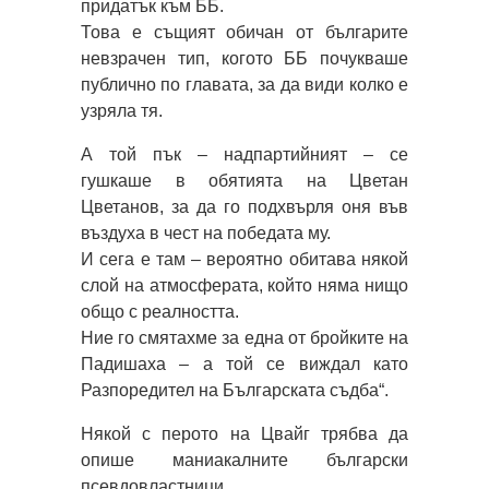
придатък към ББ.
Това е същият обичан от българите
невзрачен тип, когото ББ почукваше
публично по главата, за да види колко е
узряла тя.
А той пък – надпартийният – се
гушкаше в обятията на Цветан
Цветанов, за да го подхвърля оня във
въздуха в чест на победата му.
И сега е там – вероятно обитава някой
слой на атмосферата, който няма нищо
общо с реалността.
Ние го смятахме за една от бройките на
Падишаха – а той се виждал като
Разпоредител на Българската съдба“.
Някой с перото на Цвайг трябва да
опише маниакалните български
псевдовластници.