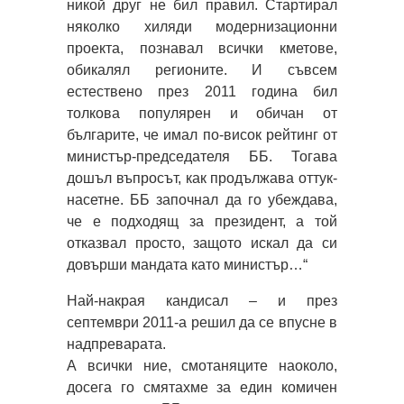
никой друг не бил правил. Стартирал
няколко хиляди модернизационни
проекта, познавал всички кметове,
обикалял регионите. И съвсем
естествено през 2011 година бил
толкова популярен и обичан от
българите, че имал по-висок рейтинг от
министър-председателя ББ. Тогава
дошъл въпросът, как продължава оттук-
насетне. ББ започнал да го убеждава,
че е подходящ за президент, а той
отказвал просто, защото искал да си
довърши мандата като министър…“
Най-накрая кандисал – и през
септември 2011-а решил да се впусне в
надпреварата.
А всички ние, смотаняците наоколо,
досега го смятахме за един комичен